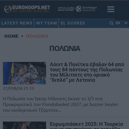
LATEST NEWS
MY TEAM
EL SCORES
EN
HOME
•
ΠΟΛΩΝΙΑ
ΠΟΛΩΝΙΑ
Λόιντ & Πονίτκα έβαλαν 64 από
τους 84 πόντους της Πολωνίας
του Μίλιτσιτς στο οριακό
“διπλό” με Λετονία
27/FEB/26 21:13
Η Πολωνία του Ίγκορ Μίλιτσιτς έκανε το 3/3 στα
Προκριματικά του Mundobasket 2027, με buzzer beater
του εκπληκτικού Τζόρνταν...
Ευρωμπάσκετ 2025: Η Τουρκία