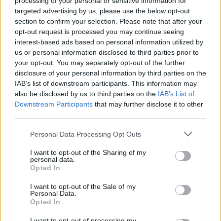
processing of your personal or sensitive information for
07/SEP/25 14:25
targeted advertising by us, please use the below opt-out
section to confirm your selection. Please note that after your
Ο Ματέους Πονίτκα βγαίνει μπροστά για τη χώρα του,
opt-out request is processed you may continue seeing
περιμένει το ματς των "8" του Ευρωμπάσκετ κόντρα στην
Τουρκία...
interest-based ads based on personal information utilized by
us or personal information disclosed to third parties prior to
your opt-out. You may separately opt-out of the further
Πολωνία: Με 28άρη Λόιντ
disclosure of your personal information by third parties on the
“λύγισε” τη Βοσνία και
IAB’s list of downstream participants. This information may
αντίπαλος της Τουρκίας στα
προημιτελικά
also be disclosed by us to third parties on the
IAB’s List of
Downstream Participants
that may further disclose it to other
07/SEP/25 13:02
third parties.
Η Βοσνία τα βρήκε σκούρα στο τέλος, η Πολωνία την
Please note that this website/app uses one or more Google
απέκλεισε και τώρα η παρέα των Λόιντ και Πονίτκα...
Personal Data Processing Opt Outs
services and may gather and store information including but
not limited to your visit or usage behaviour. You may click to
I want to opt-out of the Sharing of my
Γαλλία – Πολωνία 83-76:
personal data.
grant or deny consent to Google and its third-party tags to
Σταμάτησε στους 36 ο φοβερός
Opted In
use your data for below specified purposes in below Google
Γιαμπουσέλε και τριπλή
consent section.
ισοβαθμία στην κορυφή
I want to opt-out of the Sale of my
Personal Data.
02/SEP/25 22:56
Opted In
Η Γαλλία έσπασε το αήττητο της Πολωνίας (83-76) και την
I want to opt-out of processing my