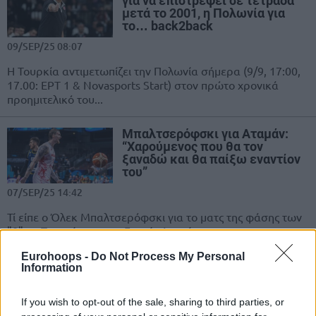
για να επιστρέψει σε τετράδα
μετά το 2001, η Πολωνία για
το… back2back
09/SEP/25 08:07
Η Τουρκία αντιμετωπίζει την Πολωνία σήμερα (9/9, 17:00,
17.00: ΕΡΤ 1 & Novasports Start) στον πρώτο χρονικά
προημιτελικό του...
Μπαλτσερόφσκι για Αταμάν:
“Χαρούμενος που θα τον
ξαναδώ και θα παίξω εναντίον
του”
07/SEP/25 14:42
Τί είπε ο Όλεκ Μπαλτσερόφσκι για το ματς της φάσης των
"8" με Τουρκία και τον Εργκίν Αταμάν.
Eurohoops -
Do Not Process My Personal
Πονίτκα: ΑΡΧΗΓΟΣ για την
Information
Πολωνία και “παίζουμε για να
βάλουμε τη χώρα μας στον
If you wish to opt-out of the sale, sharing to third parties, or
μπασκετικό χάρτη”