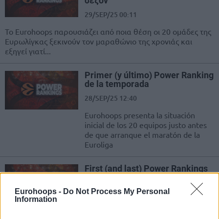
σεζόν
29/SEP/25 00:11
Το Eurohoops παρουσιάζει από ποια θέση οι 20 ομάδες της
Eυρωλίγκας ξεκινούν τον μαραθώνιο της χρονιάς και
εξηγεί γιατί...
Primer (y último) Power Ranking
de la temporada
28/SEP/25 12:40
Eurohoops presenta la situación
inicial de los 20 equipos justo antes
de que arranque el maratón de la
Euroliga
First (and last) Power Rankings
of the season
28/SEP/25 11:18
Eurohoops -
Do Not Process My Personal
Information
Eurohoops presents the pole
position of the 20 teams just before