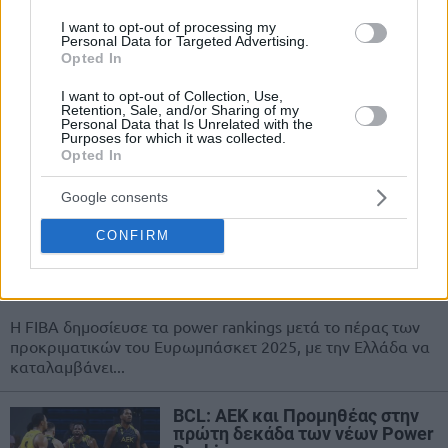
Ελλάδα: Έκτη στα Power
I want to opt-out of processing my
Rankings της FIBA, πρώτη η
Personal Data for Targeted Advertising.
Team USA
Opted In
12/JUL/24 11:23
I want to opt-out of Collection, Use,
Retention, Sale, and/or Sharing of my
Η Εθνική ομάδα της Ελλάδας έπεσε στην έκτη θέση,
Personal Data that Is Unrelated with the
στα Power Rankings της FIBA ενόψει των Ολυμπιακών
Purposes for which it was collected.
Opted In
Αγώνων. Πρωτιά για...
Google consents
Ελλάδα: Στην τέταρτη θέση των
power rankings μετά το 2/2 στα
CONFIRM
προκριματικά του
Ευρωμπάσκετ 2025
28/FEB/24 15:30
Η FIBA δημοσίευσε τα power rankings μετά το πέρας των
προκριματικών του Ευρωμπάσκετ 2025, με την Ελλάδα να
καταλαμβάνει...
BCL: ΑΕΚ και Προμηθέας στην
πρώτη δεκάδα των νέων Power