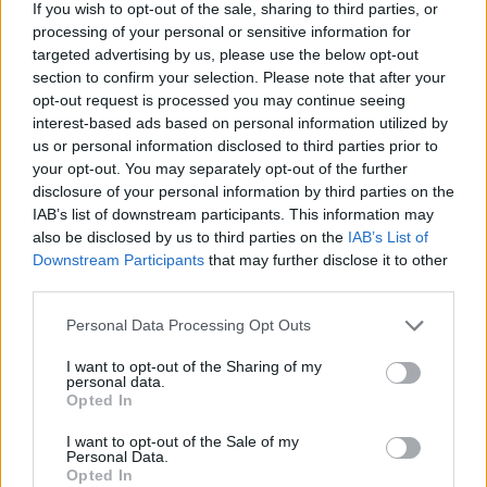
If you wish to opt-out of the sale, sharing to third parties, or
the start of the EuroLeague
processing of your personal or sensitive information for
marathon race and...
targeted advertising by us, please use the below opt-out
section to confirm your selection. Please note that after your
Unicaja tops the Power Rankings
opt-out request is processed you may continue seeing
of the Basketball Champions
interest-based ads based on personal information utilized by
League
us or personal information disclosed to third parties prior to
01/OCT/24 13:17
your opt-out. You may separately opt-out of the further
disclosure of your personal information by third parties on the
Teams from ACB, including defending champion Unicaja,
IAB’s list of downstream participants. This information may
dominate the official Basketball Champions League Power
also be disclosed by us to third parties on the
IAB’s List of
Rankings
Downstream Participants
that may further disclose it to other
third parties.
ΑΕΚ: Για “καταιγίδες… Χέιλ”
κάνει λόγο το BCL
Please note that this website/app uses one or more Google
Personal Data Processing Opt Outs
services and may gather and store information including but
23/SEP/24 19:14
not limited to your visit or usage behaviour. You may click to
I want to opt-out of the Sharing of my
personal data.
Ο Χάντερ Χέιλ συμπεριλήφθηκε στο
grant or deny consent to Google and its third-party tags to
Opted In
Νούμερο 3 των Power Rankings των
use your data for below specified purposes in below Google
παικτών του BCL και στα μέσα
consent section.
I want to opt-out of the Sale of my
κοινωνικής δικτύωσης...
Personal Data.
Opted In