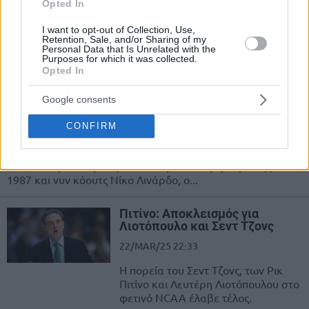
Opted In
Ο Ρικ Πιτίνο τοποθετήθηκε
I want to opt-out of Collection, Use,
αναφορικά με το θέμα του... GOAT.
Retention, Sale, and/or Sharing of my
Personal Data that Is Unrelated with the
Purposes for which it was collected.
NBAHoops Podcast S4E16: Η
Opted In
March Madness και η…
“γροθιά” του Σιζέφσκι, ft. Νίκος
Google consents
Λινάρδος
CONFIRM
30/MAR/25 10:00
Το NBAHoops Podcast “μεταμορφώνεται” σε…
NCAAHoops και φιλοξενεί τον πρωταθλητή Ευρώπης του
1987 και νυν κόουτς Νίκο Λινάρδο, ο...
Πιτίνο: Αποκλεισμός για
Λιοτόπουλο και Σεντ Τζονς
22/MAR/25 22:33
Η πορεία του Σεντ Τζονς, των Ρικ
Πιτίνο και Λευτέρη Λιοτόπουλου στο
φετινό NCAA έλαβε τέλος.