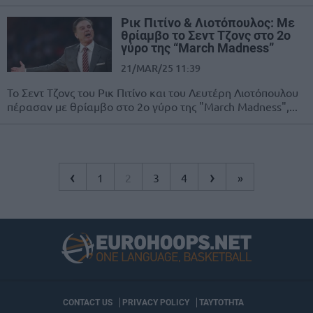
Ρικ Πιτίνο & Λιοτόπουλος: Με
θρίαμβο το Σεντ Τζονς στο 2ο
γύρο της “March Madness”
21/MAR/25 11:39
Το Σεντ Τζονς του Ρικ Πιτίνο και του Λευτέρη Λιοτόπουλου
πέρασαν με θρίαμβο στο 2ο γύρο της "March Madness",...
‹
›
1
2
3
4
»
CONTACT US
PRIVACY POLICY
ΤΑΥΤΟΤΗΤΑ