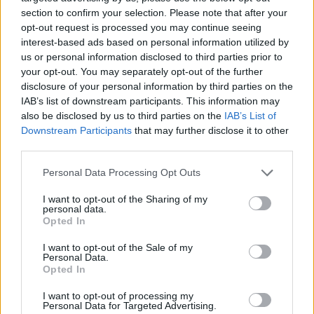
αρκετή συζήτηση.
section to confirm your selection. Please note that after your
opt-out request is processed you may continue seeing
Ρικ Πιτίνο: Στο Ηράκλειο για το
interest-based ads based on personal information utilized by
EuroBasket Νέων
us or personal information disclosed to third parties prior to
your opt-out. You may separately opt-out of the further
13/JUL/25 18:20
disclosure of your personal information by third parties on the
Υπό το βλέμμα του Ρικ Πιτίνο το
IAB’s list of downstream participants. This information may
EuroBasket Νέων στο Ηράκλειο.
also be disclosed by us to third parties on the
IAB’s List of
Downstream Participants
that may further disclose it to other
third parties.
Παπαπέτρου: Η αποθέωση του
Πιτίνο και το “από μικρά
Please note that this website/app uses one or more Google
παιδιά” του Λαρεντζάκη
Personal Data Processing Opt Outs
services and may gather and store information including but
22/JUN/25 21:38
not limited to your visit or usage behaviour. You may click to
I want to opt-out of the Sharing of my
personal data.
grant or deny consent to Google and its third-party tags to
Ο κόσμος του μπάσκετ λέει το δικό του "ευχαριστώ" στον
Opted In
use your data for below specified purposes in below Google
Ιωάννη Παπαπέτρου. Από τον Ρικ Πιτίνο, στον Γιαννούλη
consent section.
Λαρεντζάκη,...
I want to opt-out of the Sale of my
Personal Data.
Opted In
Πιτίνο για GOAT: “Εύκολη
απάντηση, ο Τζόρνταν”
I want to opt-out of processing my
Personal Data for Targeted Advertising.
15/JUN/25 12:38