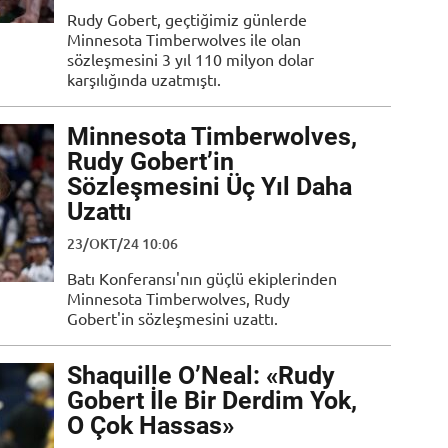
Rudy Gobert, geçtiğimiz günlerde
Minnesota Timberwolves ile olan
sözleşmesini 3 yıl 110 milyon dolar
karşılığında uzatmıştı.
Minnesota Timberwolves,
Rudy Gobert’in
Sözleşmesini Üç Yıl Daha
Uzattı
23/ОКТ/24 10:06
Batı Konferansı'nın güçlü ekiplerinden
Minnesota Timberwolves, Rudy
Gobert'in sözleşmesini uzattı.
Shaquille O’Neal: «Rudy
Gobert İle Bir Derdim Yok,
O Çok Hassas»