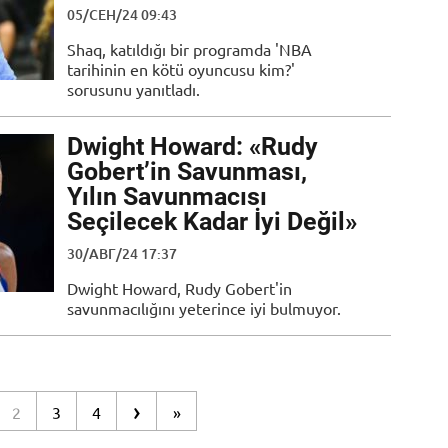
05/СЕН/24 09:43
Shaq, katıldığı bir programda 'NBA
tarihinin en kötü oyuncusu kim?'
sorusunu yanıtladı.
Dwight Howard: «Rudy
Gobert’in Savunması,
Yılın Savunmacısı
Seçilecek Kadar İyi Değil»
30/АВГ/24 17:37
Dwight Howard, Rudy Gobert'in
savunmacılığını yeterince iyi bulmuyor.
›
2
3
4
»