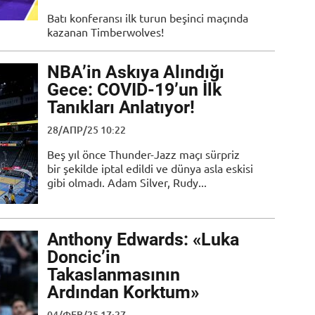
Batı konferansı ilk turun beşinci maçında
kazanan Timberwolves!
NBA’in Askıya Alındığı
Gece: COVID-19’un İlk
Tanıkları Anlatıyor!
28/АПР/25 10:22
Beş yıl önce Thunder-Jazz maçı sürpriz
bir şekilde iptal edildi ve dünya asla eskisi
gibi olmadı. Adam Silver, Rudy...
Anthony Edwards: «Luka
Doncic’in
Takaslanmasının
Ardından Korktum»
04/ФЕВ/25 17:27