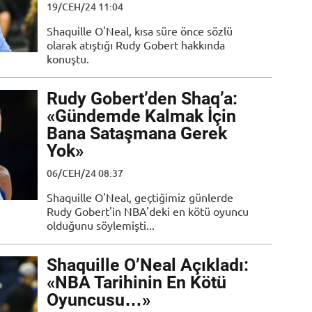
19/СЕН/24 11:04
Shaquille O'Neal, kısa süre önce sözlü
olarak atıştığı Rudy Gobert hakkında
konuştu.
Rudy Gobert’den Shaq’a:
«Gündemde Kalmak İçin
Bana Sataşmana Gerek
Yok»
06/СЕН/24 08:37
Shaquille O'Neal, geçtiğimiz günlerde
Rudy Gobert'in NBA'deki en kötü oyuncu
olduğunu söylemişti...
Shaquille O’Neal Açıkladı:
«NBA Tarihinin En Kötü
Oyuncusu…»