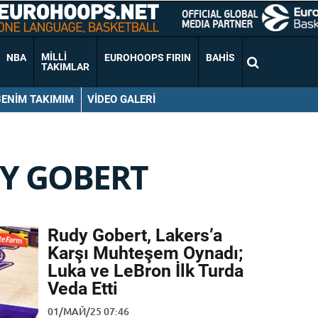
MILLI
NBA
EUROHOOPS FIRIN
BAHIS
TAKIMLAR
BENIM TAKIMIM
VIDEO GALERI
Y GOBERT
Rudy Gobert, Lakers’a
Karşı Muhteşem Oynadı;
Luka ve LeBron İlk Turda
Veda Etti
01/МАЙ/25 07:46