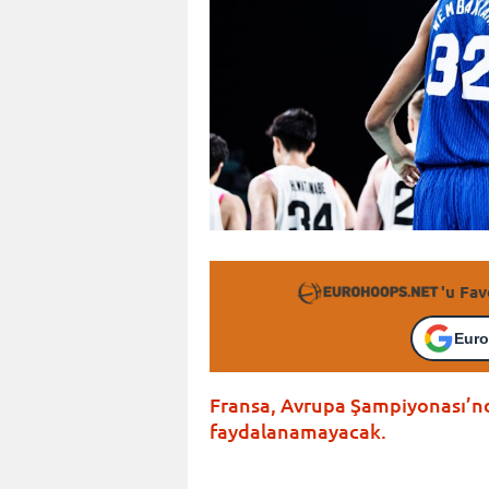
'u Fav
Euro
Fransa, Avrupa Şampiyonası’n
faydalanamayacak.