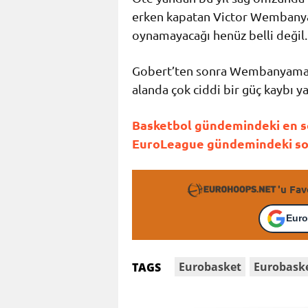
erken kapatan Victor Wembanya
oynamayacağı henüz belli değil.
Gobert’ten sonra Wembanyama’n
alanda çok ciddi bir güç kaybı ya
Basketbol gündemindeki en so
EuroLeague gündemindeki son 
'u Fav
Euro
Eurobasket
Eurobask
TAGS