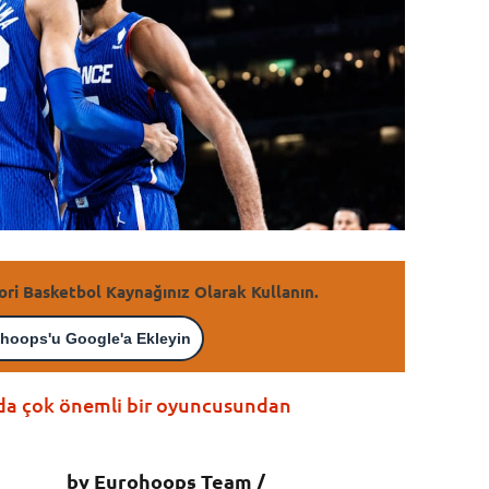
ori Basketbol Kaynağınız Olarak Kullanın.
hoops'u Google'a Ekleyin
da çok önemli bir oyuncusundan
by Eurohoops Team /