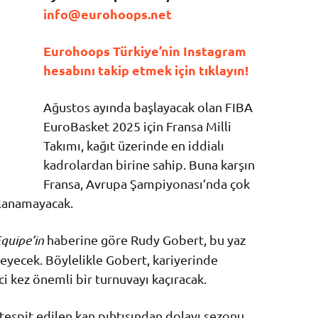
info@eurohoops.net
Eurohoops Türkiye’nin Instagram
hesabını takip etmek için tıklayın!
Ağustos ayında başlayacak olan FIBA
EuroBasket 2025 için Fransa Milli
Takımı, kağıt üzerinde en iddialı
kadrolardan birine sahip. Buna karşın
Fransa, Avrupa Şampiyonası’nda çok
lanamayacak.
Equipe’in
haberine göre Rudy Gobert, bu yaz
yecek. Böylelikle Gobert, kariyerinde
i kez önemli bir turnuvayı kaçıracak.
espit edilen kan pıhtısından dolayı sezonu