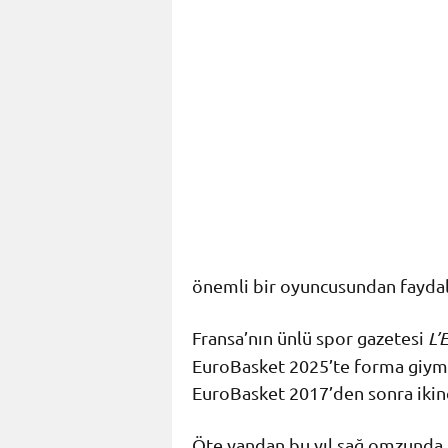
önemli bir oyuncusundan fayda
Fransa’nın ünlü spor gazetesi
L’
EuroBasket 2025’te forma giyme
EuroBasket 2017’den sonra ikinc
Öte yandan bu yıl sağ omzunda t