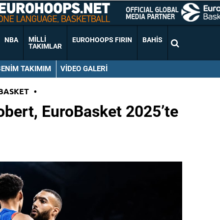
MILLI
NBA
EUROHOOPS FIRIN
BAHIS
TAKIMLAR
BENIM TAKIMIM
VIDEO GALERI
BASKET
•
obert, EuroBasket 2025’te