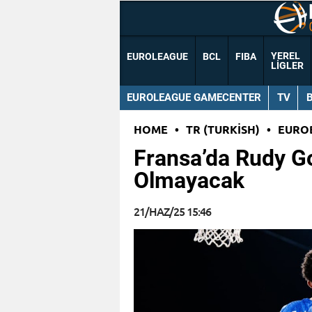
YEREL
EUROLEAGUE
BCL
FIBA
LIGLER
EUROLEAGUE GAMECENTER
TV
HOME
•
TR (TURKISH)
•
EURO
Fransa’da Rudy G
Olmayacak
21/HAZ/25 15:46