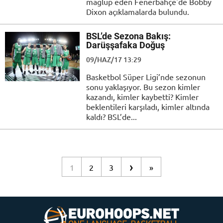
mağlup eden Fenerbahçe'de Bobby
Dixon açıklamalarda bulundu.
BSL’de Sezona Bakış:
Darüşşafaka Doğuş
09/HAZ/17 13:29
Basketbol Süper Ligi’nde sezonun
sonu yaklaşıyor. Bu sezon kimler
kazandı, kimler kaybetti? Kimler
beklentileri karşıladı, kimler altında
kaldı? BSL’de...
›
1
2
3
»