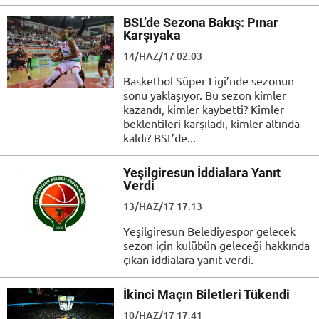
BSL’de Sezona Bakış: Pınar
Karşıyaka
14/HAZ/17 02:03
Basketbol Süper Ligi’nde sezonun
sonu yaklaşıyor. Bu sezon kimler
kazandı, kimler kaybetti? Kimler
beklentileri karşıladı, kimler altında
kaldı? BSL’de...
Yeşilgiresun İddialara Yanıt
Verdi
13/HAZ/17 17:13
Yeşilgiresun Belediyespor gelecek
sezon için kulübün geleceği hakkında
çıkan iddialara yanıt verdi.
İkinci Maçın Biletleri Tükendi
10/HAZ/17 17:41