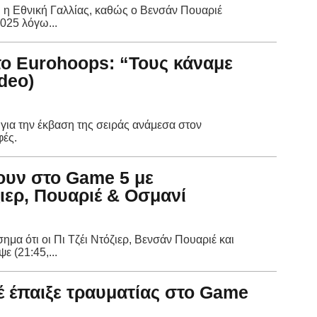
η Εθνική Γαλλίας, καθώς ο Βενσάν Πουαριέ
025 λόγω...
το Eurohoops: “Τους κάναμε
deo)
για την έκβαση της σειράς ανάμεσα στον
φές.
ουν στο Game 5 με
ιερ, Πουαριέ & Οσμανί
μα ότι οι Πι Τζέι Ντόζιερ, Βενσάν Πουαριέ και
 (21:45,...
έ έπαιξε τραυματίας στο Game