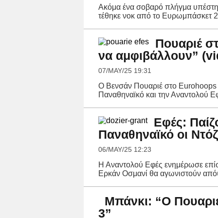
Ακόμα ένα σοβαρό πλήγμα υπέστη 
τέθηκε νοκ από το Ευρωμπάσκετ 2
Πουαριέ σ
να αμφιβάλλουν” (vi
07/MAY/25 19:31
Ο Βενσάν Πουαριέ στο Eurohoops 
Παναθηναϊκό και την Αναντολού Ε
Εφές: Παίζ
Παναθηναϊκό οι Ντόζ
06/MAY/25 12:23
Η Αναντολού Εφές ενημέρωσε επίση
Ερκάν Οσμανί θα αγωνιστούν απόψε
Μπάνκι: “Ο Πουαρι
3”