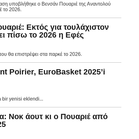
βαση υποβλήθηκε ο Βενσάν Πουαριέ της Αναντολού
έ το 2026.
υαριέ: Εκτός για τουλάχιστον
ει πίσω το 2026 η Εφές
ου θα επιστρέψει στα παρκέ το 2026.
nt Poirier, EuroBasket 2025’i
bir yenisi eklendi...
α: Νοκ άουτ κι ο Πουαριέ από
25