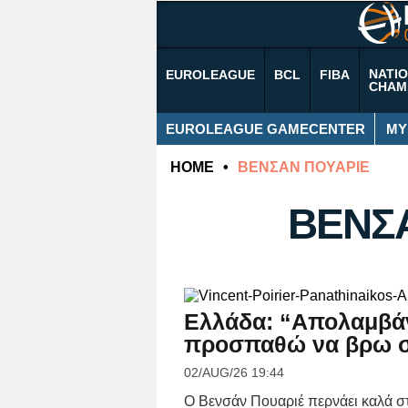
NATI
EUROLEAGUE
BCL
FIBA
CHAM
EUROLEAGUE GAMECENTER
MY
HOME
•
ΒΕΝΣΑΝ ΠΟΥΑΡΙΕ
ΒΕΝΣ
Ελλάδα: “Απολαμβάν
προσπαθώ να βρω σ
02/AUG/26 19:44
Ο Βενσάν Πουαριέ περνάει καλά στ