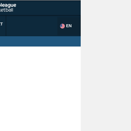
ET
EN