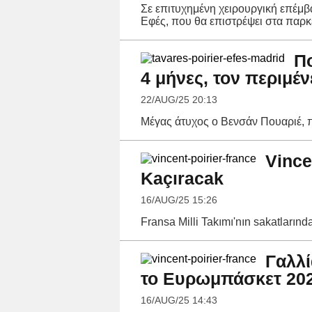
Σε επιτυχημένη χειρουργική επέμ
Εφές, που θα επιστρέψει στα παρκ
Πο
4 μήνες, τον περιμέν
22/AUG/25 20:13
Μέγας άτυχος ο Βενσάν Πουαριέ, π
Vince
Kaçıracak
16/AUG/25 15:26
Fransa Milli Takımı'nın sakatlarında 
Γαλλί
το Ευρωμπάσκετ 20
16/AUG/25 14:43