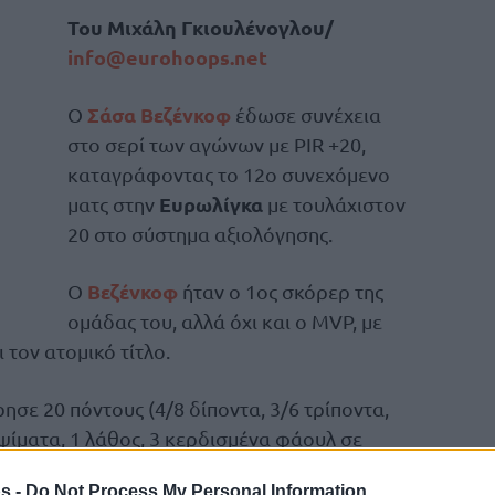
Του Μιχάλη Γκιουλένογλου/
info@eurohoops.net
Σάσα Βεζένκοφ
Ο
έδωσε συνέχεια
στο σερί των αγώνων με PIR +20,
καταγράφοντας το 12ο συνεχόμενο
Ευρωλίγκα
ματς στην
με τουλάχιστον
20 στο σύστημα αξιολόγησης.
Βεζένκοφ
Ο
ήταν ο 1ος σκόρερ της
ομάδας του, αλλά όχι και ο MVP, με
τον ατομικό τίτλο.
ε 20 πόντους (4/8 δίποντα, 3/6 τρίποντα,
εψίματα, 1 λάθος, 3 κερδισμένα φάουλ σε
s -
Do Not Process My Personal Information