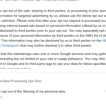
ο λιγότερο που μπορούμε να
to opt-out of the sale, sharing to third parties, or processing of your per
πούμε”
formation for targeted advertising by us, please use the below opt-out s
r selection. Please note that after your opt-out request is processed y
flash interview
Ευρωλίγκας
της
, μιλώντας
eing interest-based ads based on personal information utilized by us or
οκάλεσαν θρήνο στην Ελλάδα. “Συλλυπητήρια
disclosed to third parties prior to your opt-out. You may separately opt-
losure of your personal information by third parties on the IAB’s list of
απημένους τους αυτές τις μέρες. Σε αυτούς
. This information may also be disclosed by us to third parties on the
IA
ροχαίο στην Ρουμανία και στο εργοστάσιο
Participants
that may further disclose it to other third parties.
Βεζένκοφ
ο που μπορούμε να πούμε”, είπε ο
.
 that this website/app uses one or more Google services and may gath
including but not limited to your visit or usage behaviour. You may click 
 to Google and its third-party tags to use your data for below specifi
ogle consent section.
l Data Processing Opt Outs
o opt-out of the Sharing of my personal data.
In