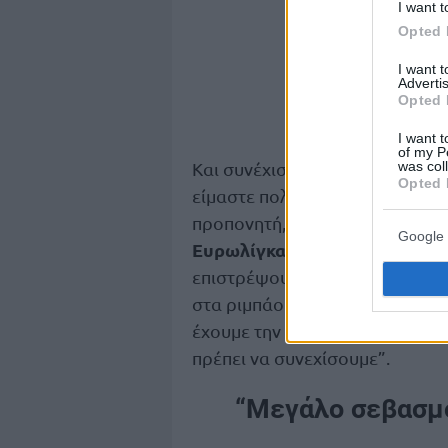
I want t
Opted 
I want 
Advertis
Opted 
I want t
of my P
Και συνέχισε: “Σχετικά με το μα
was col
Opted 
είμαστε πολύ καλή ομάδα, όμω
προπονητή, αυτός μου έδωσε τ
Google 
Ευρωλίγκα
. Του χρωστάω πολλ
επιστρέψουν. Στην τελευταία π
στα ριμπάουντ. Όλοι προσέφερ
έχουμε την αυτοπεποίθηση ότι 
πρέπει να συνεχίσουμε”.
“Μεγάλο σεβασμό