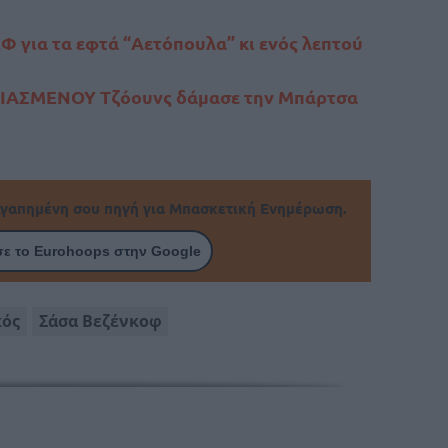
Φ για τα εφτά “Αετόπουλα” κι ενός λεπτού
ΙΑΣΜΕΝΟΥ Τζόουνς δάμασε την Μπάρτσα
γαπημένη σου πηγή για Μπασκετική Ενημέρωση.
ε το Eurohoops στην Google
κός
Σάσα Βεζένκοφ