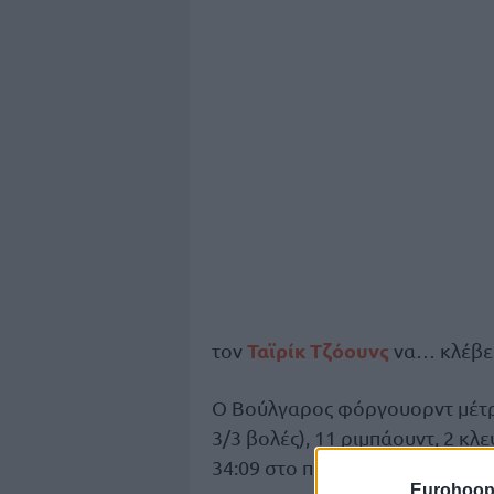
Ταϊρίκ Τζόουνς
τον
να… κλέβει 
Ο Βούλγαρος φόργουορντ μέτρησ
3/3 βολές), 11 ριμπάουντ, 2 κλ
34:09 στο παρκέ του ΣΕΦ.
Eurohoop