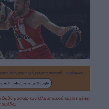
γαπημένη σου πηγή για Μπασκετική Ενημέρωση.
ε το Eurohoops στην Google
ο βαθύ ρόστερ του Ολυμπιακού και τι πρέπει
ν ομάδα.