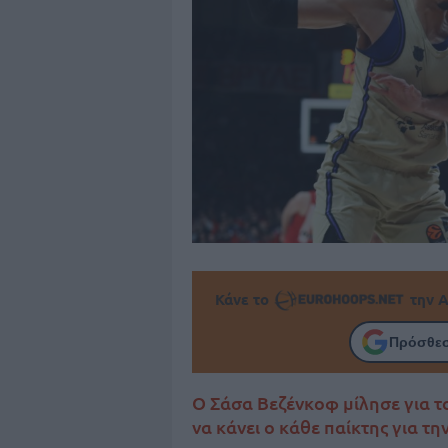
Κάνε το
την Α
Πρόσθεσ
Ο Σάσα Βεζένκοφ μίλησε για τ
να κάνει ο κάθε παίκτης για τη