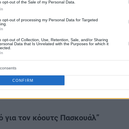
o opt-out of the Sale of my Personal Data.
In
to opt-out of processing my Personal Data for Targeted
ing.
In
o opt-out of Collection, Use, Retention, Sale, and/or Sharing
ersonal Data that Is Unrelated with the Purposes for which it
τς, ξέρουμε ότι έχουμε τις δυνατότητες,
lected.
In
Μπαρτσελόνα
ς και η
. Με έναν εξαιρετικό
ην ευκαιρία να παίξω για πρώτη φορά στην
consents
ά. Κάνουν τρομερή σεζόν, ξέραμε ότι θα
ερίοδο παίξαμε πολύ καλή άμυνα, μπήκαμε
CONFIRM
αν. Στο τέλος χάσαμε την διαφορά, αλλά
δεν θα χρειαστεί. Συγχαρητήρια σε όλους,
 για τον κόουτς Πασκουάλ”