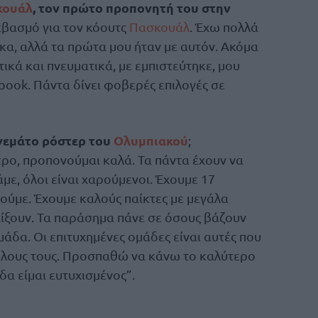
κουάλ
, τον πρώτο προπονητή του στην
εβασμό για τον κόουτς
Πασκουάλ
. Έχω πολλά
κα, αλλά τα πρώτα μου ήταν με αυτόν. Ακόμα
ικά και πνευματικά, με εμπιστεύτηκε, μου
book. Πάντα δίνει φοβερές επιλογές σε
ο γεμάτο ρόστερ του
Ολυμπιακού
;
ο, προπονούμαι καλά. Τα πάντα έχουν να
με, όλοι είναι χαρούμενοι. Έχουμε 17
ούμε. Έχουμε καλούς παίκτες με μεγάλα
αίξουν. Τα παράσημα πάνε σε όσους βάζουν
μάδα. Οι επιτυχημένες ομάδες είναι αυτές που
ρόλους τους. Προσπαθώ να κάνω το καλύτερο
δα είμαι ευτυχισμένος”.