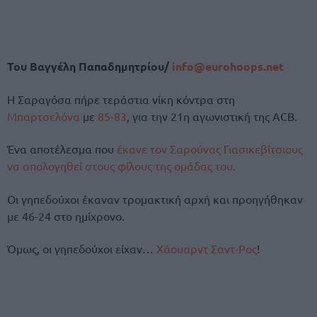
Του Βαγγέλη Παπαδημητρίου/
info@eurohoops.net
Η Σαραγόσα πήρε τεράστια νίκη κόντρα στη
Μπαρτσελόνα
με
85-83
, για την 21η αγωνιστική της ACB.
Ένα αποτέλεσμα που
έκανε τον Σαρούνας Γιασικεβίτσιους
να απολογηθεί στους φίλους της ομάδας του.
Οι γηπεδούχοι έκαναν τρομακτική αρχή και προηγήθηκαν
με 46-24 στο ημίχρονο.
Όμως, οι γηπεδούχοι είχαν…
Χάουαρντ Σαντ-Ρος
!