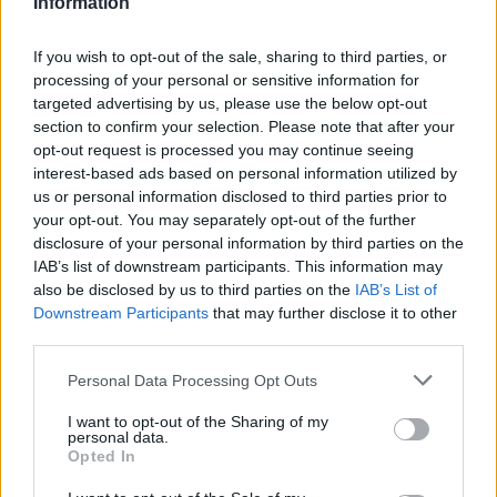
Information
If you wish to opt-out of the sale, sharing to third parties, or
Δεν είναι η μοναδική εξαιρετική εμφάνιση του πρώην
processing of your personal or sensitive information for
παίκτη του
Παναθηναϊκού
στην Ισπανία.
targeted advertising by us, please use the below opt-out
section to confirm your selection. Please note that after your
Για την ακρίβεια, είναι η τρίτη συνεχόμενη 20άρα του, μετά
opt-out request is processed you may continue seeing
τους 21 επί της
Μπασκόνια
και τους 24 κόντρα στη
interest-based ads based on personal information utilized by
us or personal information disclosed to third parties prior to
Φουενλαμπράδα.
your opt-out. You may separately opt-out of the further
disclosure of your personal information by third parties on the
IAB’s list of downstream participants. This information may
also be disclosed by us to third parties on the
IAB’s List of
Downstream Participants
that may further disclose it to other
third parties.
Please note that this website/app uses one or more Google
Personal Data Processing Opt Outs
services and may gather and store information including but
not limited to your visit or usage behaviour. You may click to
I want to opt-out of the Sharing of my
personal data.
grant or deny consent to Google and its third-party tags to
Opted In
use your data for below specified purposes in below Google
consent section.