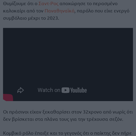
Θυμίζουμε ότι ο
Σαντ-Ρος
αποχώρησε το περασμένο
καλοκαίρι από τον
Παναθηναϊκό
, παρόλο που είχε ενεργό
συμβόλαιο μέχρι το 2023.
Οι πράσινοι είχαν ξεκαθαρίσει στον 32χρονο από νωρίς ότι
δεν βρίσκεται στα πλάνα τους για την τρέχουσα σεζόν.
Κομβικό ρόλο έπαιξε και το γεγονός ότι ο παίκτης δεν πήρε