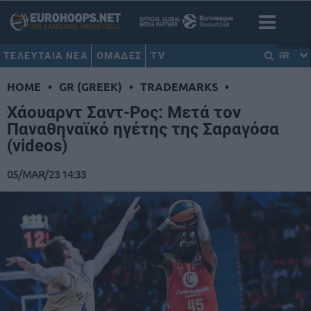
ΤΕΛΕΥΤΑΙΑ ΝΕΑ
ΟΜΑΔΕΣ
TV
GR
HOME
•
GR (GREEK)
•
TRADEMARKS
•
Χάουαρντ Σαντ-Ρος: Μετά τον
Παναθηναϊκό ηγέτης της Σαραγόσα
(videos)
05/MAR/23 14:33