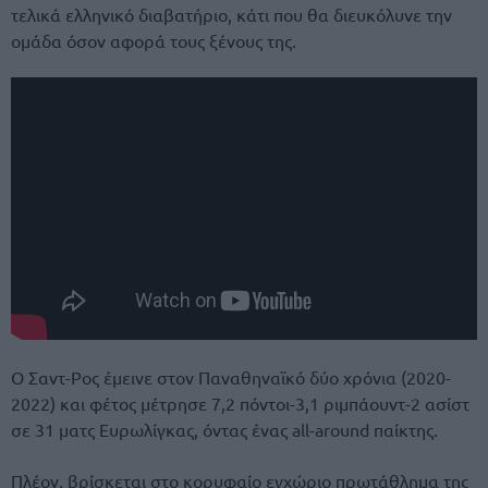
τελικά ελληνικό διαβατήριο, κάτι που θα διευκόλυνε την
ομάδα όσον αφορά τους ξένους της.
Ο Σαντ-Ρος έμεινε στον Παναθηναϊκό δύο χρόνια (2020-
2022) και φέτος μέτρησε 7,2 πόντοι-3,1 ριμπάουντ-2 ασίστ
σε 31 ματς Ευρωλίγκας, όντας ένας all-around παίκτης.
Πλέον, βρίσκεται στο κορυφαίο εγχώριο πρωτάθλημα της