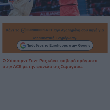
Κάνε το
την Αγαπημένη σου πηγή για
Μπασκετική Ενημέρωση.
Πρόσθεσε το Eurohoops στην Google
Ο Χάουαρντ Σαντ-Ρος κάνει φοβερά πράγματα
στην ACB με την φανέλα της Σαραγόσα.