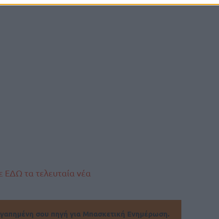
 ΕΔΩ τα τελευταία νέα
γαπημένη σου πηγή για Μπασκετική Ενημέρωση.