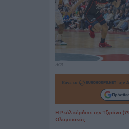
ACB
Κάνε το
την Α
Πρόσθεσ
Η Ρεάλ κέρδισε την Τζιρόνα (7
Ολυμπιακός.