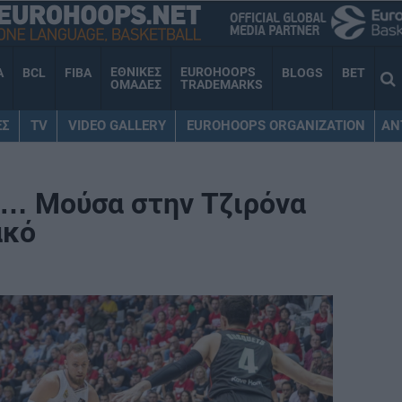
ΕΘΝΙΚΕΣ
EUROHOOPS
A
BCL
FIBA
BLOGS
BET
ΟΜΑΔΕΣ
TRADEMARKS
ΕΣ
TV
VIDEO GALLERY
EUROHOOPS ORGANIZATION
AN
ε… Μούσα στην Τζιρόνα
ακό