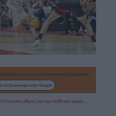
γαπημένη σου πηγή για Μπασκετική Ενημέρωση.
ε το Eurohoops στην Google
9-71) εκτός έδρας για την ACB και τώρα…