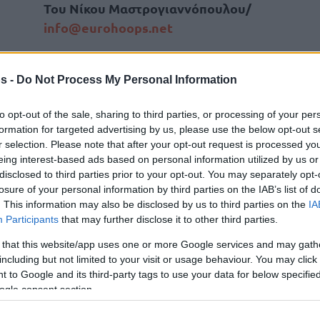
Του Νίκου Μαστρογιαννόπουλου/
info@eurohoops.net
Ρεάλ
Η
ανέβασε στροφές και
s -
Do Not Process My Personal Information
Τζιρόνα
κέρδισε την αξιόμαχη
(79-
71) για την 29η αγωνιστική της ACB,
to opt-out of the sale, sharing to third parties, or processing of your per
μένει σταθερά πρώτη (25-4) πέντε
formation for targeted advertising by us, please use the below opt-out s
στροφές πριν το φινάλε της regular
r selection. Please note that after your opt-out request is processed y
eing interest-based ads based on personal information utilized by us or
season και πάει… φουριόζα για το
disclosed to third parties prior to your opt-out. You may separately opt-
Game 3 αρχικά (και Game 4 αν πάει
losure of your personal information by third parties on the IAB’s list of
Ολυμπιακό
 κόντρα στον
για τα playoffs της
. This information may also be disclosed by us to third parties on the
IA
Participants
that may further disclose it to other third parties.
 that this website/app uses one or more Google services and may gath
σίλισσα” για να γυρίσει το ματς και να πάρει
including but not limited to your visit or usage behaviour. You may click 
ά για πρώτη φορά, την οποία και διατήρησε
 to Google and its third-party tags to use your data for below specifi
ogle consent section.
θια του Μούσα που έβαλε 17 στην τρίτη
 της Τζιρόνα (μέχρι το -1) έδωσε τη νίκη