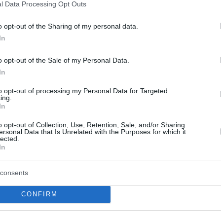
l Data Processing Opt Outs
o opt-out of the Sharing of my personal data.
ς ήταν ο Τζάναν Μούσα με 22 πόντους (6/7
In
νώ άξιος συμπαραστάτης του ήταν ο Μάριο
o opt-out of the Sale of my Personal Data.
ικούς πόντους στο φινάλε, ολοκληρώνοντας
In
οντα), με 2 ριμπάουντ, 2 ασίστ κι ένα μπλοκ.
to opt-out of processing my Personal Data for Targeted
ing.
-61, 71-79
In
o opt-out of Collection, Use, Retention, Sale, and/or Sharing
ersonal Data that Is Unrelated with the Purposes for which it
lected.
In
consents
CONFIRM