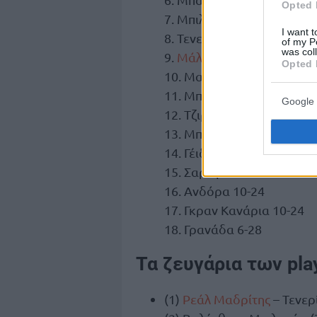
Opted 
7. Μπιλμπάο 19-15
I want t
8. Τενερίφη 18-16
of my P
was col
9.
Μάλαγα
17-17
Opted 
10. Μανρέσα 15-18
11. Μπρεογκάν 15-19
Google 
12. Τζιρόνα 14-20
13. Μπούργκος 12-22
14. Γέιδα 12-22
15. Σαραγόσα 10-24
16. Ανδόρα 10-24
17. Γκραν Κανάρια 10-24
18. Γρανάδα 6-28
Τα ζευγάρια των pla
(1)
Ρεάλ Μαδρίτης
– Τενερ