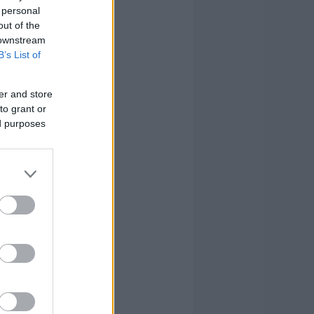
 personal
out of the
 downstream
B’s List of
er and store
to grant or
ed purposes