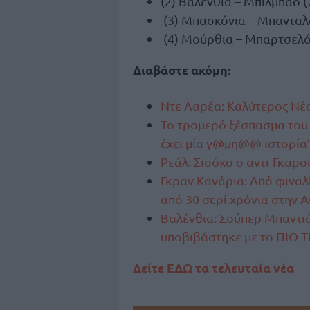
(2) Βαλένθια – Μπιλμπάο (
(3) Μπασκόνια – Μπανταλ
(4) Μούρθια – Μπαρτσελό
Διαβάστε ακόμη:
Ντε Λαρέα: Καλύτερος Νέο
Το τρομερό ξέσπασμα του 
έχει μία γ@μη@@ ιστορία
Ρεάλ: Σισόκο ο αντι-Γκαρ
Γκραν Κανάρια: Από φιναλί
από 30 σερί χρόνια στην 
Βαλένθια: Σούπερ Μπαντιό
υποβιβάστηκε με το ΠΙΟ Τ
Δείτε ΕΔΩ τα τελευταία νέα