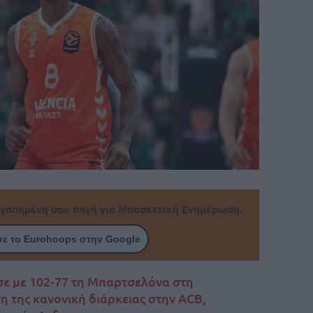
γαπημένη σου πηγή για Μπασκετική Ενημέρωση.
ε το Eurohoops στην Google
σε με 102-77 τη Μπαρτσελόνα στη
η της κανονική διάρκειας στην ACB,