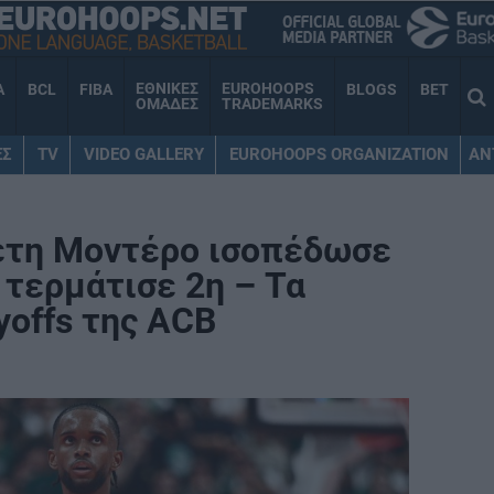
ΕΘΝΙΚΕΣ
EUROHOOPS
A
BCL
FIBA
BLOGS
BET
ΟΜΑΔΕΣ
TRADEMARKS
ΕΣ
TV
VIDEO GALLERY
EUROHOOPS ORGANIZATION
AN
έτη Μοντέρο ισοπέδωσε
 τερμάτισε 2η – Τα
yoffs της ACB