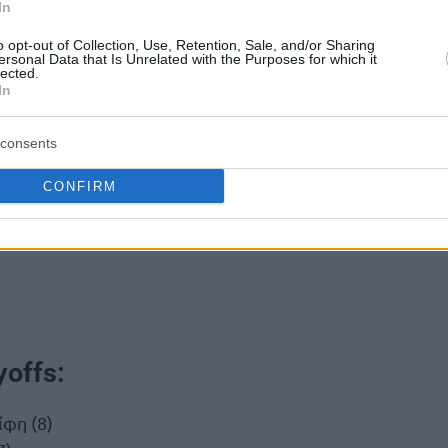
In
o opt-out of Collection, Use, Retention, Sale, and/or Sharing
ersonal Data that Is Unrelated with the Purposes for which it
lected.
In
consents
CONFIRM
yoffs:
ίφη (8)