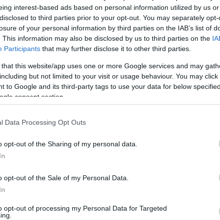
eing interest-based ads based on personal information utilized by us or
disclosed to third parties prior to your opt-out. You may separately opt-
losure of your personal information by third parties on the IAB’s list of
υίλ Κλάιμπερν και Τόμας Σατοράνσκι να
. This information may also be disclosed by us to third parties on the
IA
Participants
that may further disclose it to other third parties.
αι τον Γιουσούφα Φαλ να λείπει με πρόβλημα
 εξαιρέσουμε τον Τόκο Σενγκέλια (17 πόντοι 6
 that this website/app uses one or more Google services and may gath
including but not limited to your visit or usage behaviour. You may click 
οήθεια από τους υπόλοιπους παίκτες.
 to Google and its third-party tags to use your data for below specifi
ogle consent section.
-75, 77-102
l Data Processing Opt Outs
o opt-out of the Sharing of my personal data.
In
o opt-out of the Sale of my Personal Data.
In
to opt-out of processing my Personal Data for Targeted
ing.