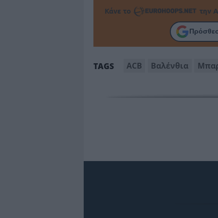
Κάνε το
την Α
Πρόσθεσ
ACB
Βαλένθια
Μπαρ
TAGS