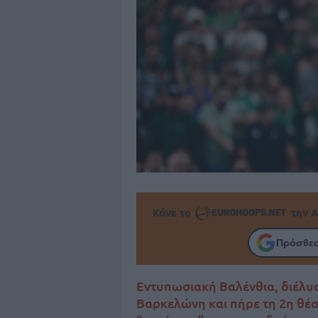
Κάνε το
την Α
Πρόσθεσ
Εντυπωσιακή Βαλένθια, διέλυ
Βαρκελώνη και πήρε τη 2η θέσ