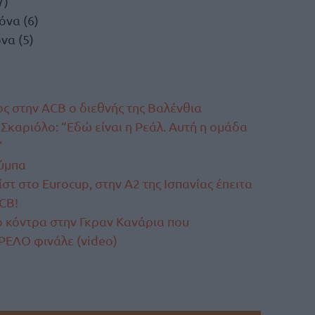
7)
όνα (6)
να (5)
ς στην ACB ο διεθνής της Βαλένθια
Σκαριόλο: “Εδώ είναι η Ρεάλ. Αυτή η ομάδα
”
ούμπα
στ στο Eurocup, στην Α2 της Ισπανίας έπειτα
ΑCB!
 κόντρα στην Γκραν Κανάρια που
ΡΕΛΟ φινάλε (video)