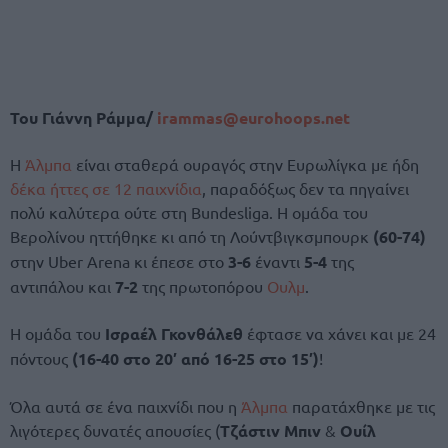
Του Γιάννη Ράμμα/
irammas@eurohoops.net
Η
Άλμπα
είναι σταθερά ουραγός στην Ευρωλίγκα με ήδη
δέκα ήττες σε 12 παιχνίδια
, παραδόξως δεν τα πηγαίνει
πολύ καλύτερα ούτε στη Bundesliga. Η ομάδα του
Βερολίνου ηττήθηκε κι από τη Λούντβιγκσμπουρκ
(60-74)
στην Uber Arena κι έπεσε στο
3-6
έναντι
5-4
της
αντιπάλου και
7-2
της πρωτοπόρου
Ουλμ
.
Η ομάδα του
Ισραέλ Γκονθάλεθ
έφτασε να χάνει και με 24
πόντους
(16-40 στο 20′ από 16-25 στο 15′)
!
Όλα αυτά σε ένα παιχνίδι που η
Άλμπα
παρατάχθηκε με τις
λιγότερες δυνατές απουσίες (
Τζάστιν Μπιν
&
Ουίλ