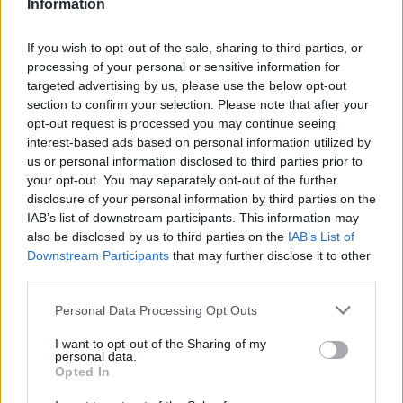
Information
If you wish to opt-out of the sale, sharing to third parties, or
processing of your personal or sensitive information for
targeted advertising by us, please use the below opt-out
section to confirm your selection. Please note that after your
opt-out request is processed you may continue seeing
interest-based ads based on personal information utilized by
us or personal information disclosed to third parties prior to
your opt-out. You may separately opt-out of the further
disclosure of your personal information by third parties on the
IAB’s list of downstream participants. This information may
also be disclosed by us to third parties on the
IAB’s List of
Downstream Participants
that may further disclose it to other
third parties.
Στην εκπνοή η Βέχτα μέσα στο
Please note that this website/app uses one or more Google
Personal Data Processing Opt Outs
Μόναχο
services and may gather and store information including but
not limited to your visit or usage behaviour. You may click to
I want to opt-out of the Sharing of my
personal data.
grant or deny consent to Google and its third-party tags to
Ήττα και για τη
Μπάγερν Μονάχου
στο BMW Park όπως
Opted In
use your data for below specified purposes in below Google
όρισε η Βέχτα
(77-78)
και πλέον συνεχίζουν με μία νίκη
consent section.