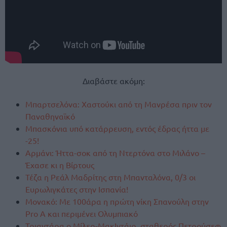
Διαβάστε ακόμη:
Μπαρτσελόνα: Χαστούκι από τη Μανρέσα πριν τον
Παναθηναϊκό
Μπασκόνια υπό κατάρρευση, εντός έδρας ήττα με
-25!
Αρμάνι: Ήττα-σοκ από τη Ντερτόνα στο Μιλάνο –
Έχασε κι η Βίρτους
Τέζα η Ρεάλ Μαδρίτης στη Μπανταλόνα, 0/3 οι
Ευρωλιγκάτες στην Ισπανία!
Μονακό: Με 100άρα η πρώτη νίκη Σπανούλη στην
Pro A και περιμένει Ολυμπιακό
Τριαντάρα ο Μίλερ-ΜακΙντάιρ, σταθερός Πετρούσεφ