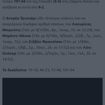
τελικό
101-64
επί της Γιόναβα
(5-5)
στη Zalgirio Arena την
ανέβασε κι αυτή στο
8-2
.
Ο
Αντρέα Τρινκιέρι
είδε τέσσερις παίκτες του να
σκοράρουν διψήφιο αριθμό πόντων, τον
Λαουρίνας
Μπιρούτις
(16π. με 8/12δίπ., 8ρ., 1κοψ., 1λ. σε 22:24), τον
Μπρέιντι Μάνεκ
(14π. με 0/1δίπ., 4/8τρίπ., 2/2β., 7ρ., 2ασ.,
1κοψ., 1λ.), τον
Σιλβάν Φρανσίσκο
(13π. με 1/4δίπ.,
2/3τρίπ., 5/8β., 2ρ., 10ασ., 2λ. σε 17:52) και τον
Λόνι
Ουόκερ
(10π. με 2/2δίπ., 2/3τρίπ., 5ρ., 1ασ., 1κλ., 3λ. σε
14:52).
Τα δεκάλεπτα
: 19-10, 46-23, 73-48, 101-64