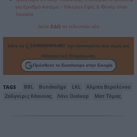
για Ερυθρό Αστέρα – Νίκησαν Εφές & Φενέρ στην
Τουρκία
Δείτε
ΕΔΩ
τα τελευταία νέα
Κάνε το
την Αγαπημένη σου πηγή για
Μπασκετική Ενημέρωση.
Πρόσθεσε το Eurohoops στην Google
BBL
Bundesliga
LKL
Αλμπα Βερολίνου
TAGS
Ζαλγκίρις Κάουνας
Λόνι Ουόκερ
Ματ Τόμας