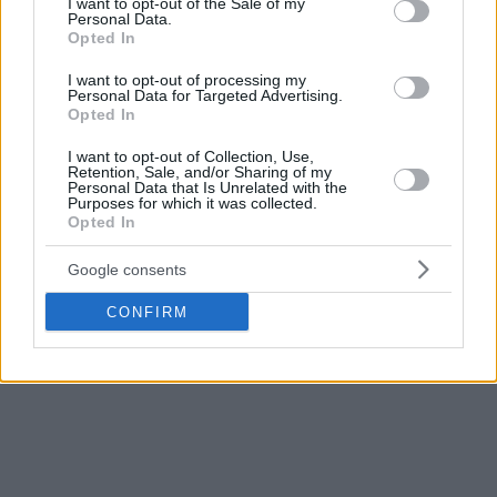
I want to opt-out of the Sale of my
διαφορά: Στο
6-3
η βαυαρική ομάδα και στο
5-4
Personal Data.
η προσεχής αντίπαλος του Προμηθέα (4/12, 19:30/Cosmote
Opted In
Sport 4) στο “Δημήτριος Τόφαλος” για την πέμπτη
I want to opt-out of processing my
αγωνιστική του BCL.
Personal Data for Targeted Advertising.
Opted In
Ο
Τζέιντεν Γκάρντνερ
(18π. με 6/9δίπ., 2/4τρίπ., 7ρ., 1ασ.,
I want to opt-out of Collection, Use,
1λ. σε 31:31) με layup στην εκπνοή έκρινε τα πάντα,
Retention, Sale, and/or Sharing of my
Personal Data that Is Unrelated with the
έχοντας αντίπαλο δέος τον συνήθη ύποπτο
Κάρσεν
Purposes for which it was collected.
Έντουαρντς
(22π. με 6/7δίπ., 2/9τρίπ., 4/4β., 4ρ., 3ασ., 3λ.
Opted In
σε 31:18).
Google consents
CONFIRM