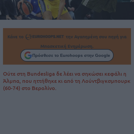
Κάνε το
την Αγαπημένη σου πηγή για
Μπασκετική Ενημέρωση.
Πρόσθεσε το Eurohoops στην Google
Ούτε στη Bundesliga δε λέει να σηκώσει κεφάλι η
Άλμπα, που ηττήθηκε κι από τη Λούντβιγκσμπουρκ
(60-74) στο Βερολίνο.