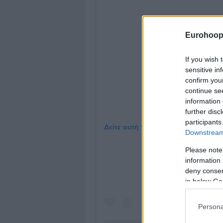
Eurohoop
If you wish 
sensitive in
confirm you
continue se
information 
further disc
participants
Δείτε αυτή τη δημοσίευση στο Inst
Downstream 
Please note
information 
deny consent
in below Go
Persona