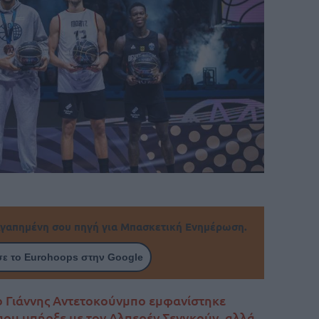
γαπημένη σου πηγή για Μπασκετική Ενημέρωση.
ε το Eurohoops στην Google
ο Γιάννης Αντετοκούνμπο εμφανίστηκε
που υπήρξε με τον Αλπερέν Σενγκούν, αλλά