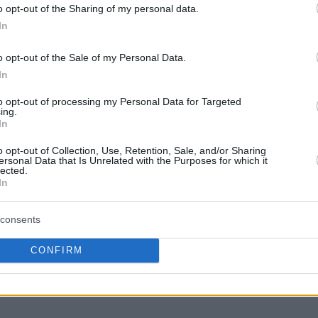
o opt-out of the Sharing of my personal data.
In
o opt-out of the Sale of my Personal Data.
In
Η δημοσίευση κοινοποιήθηκε από το χρήστη Giannis Ugo Antetokounmpo (@giannis_an34)
to opt-out of processing my Personal Data for Targeted
ing.
In
εβασμό για την Τουρκία και
ους σε όλο τον κόσμο”
o opt-out of Collection, Use, Retention, Sale, and/or Sharing
ersonal Data that Is Unrelated with the Purposes for which it
lected.
In
μπο
θέλησε να βάλει ένα τέλος και σε ένα
Τούρκος
cial media, όπου ένας
οπαδός
consents
υ έστελνε σημαίες της χώρας του, με τον
τότε να αποχωρήσει, ενώ η γυναίκα του σταρ
CONFIRM
α
απειλητικά μηνύματα
, μίλησε δημόσια για
 της.