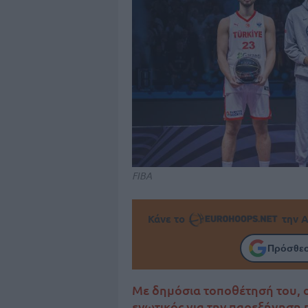
FIBA
Κάνε το
την Α
Πρόσθεσ
Με δημόσια τοποθέτησή του, 
ενωτικός για την παρεξήγηση 