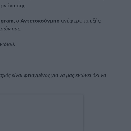
ιοργάνωσης.
agram
Αντετοκούνμπο
, ο
ανέφερε τα εξής:
ωρών μας.
νιδιού.
μός είναι φτιαγμένος για να μας ενώνει όχι να