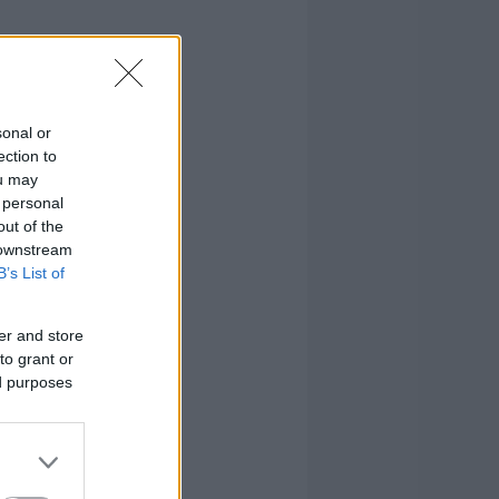
sonal or
ection to
ou may
 personal
out of the
 downstream
B’s List of
er and store
to grant or
ed purposes