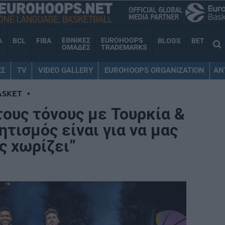
ΕΘΝΙΚΕΣ
EUROHOOPS
A
BCL
FIBA
BLOGS
BET
ΟΜΑΔΕΣ
TRADEMARKS
ΕΣ
TV
VIDEO GALLERY
EUROHOOPS ORGANIZATION
AN
ASKET
•
 τους τόνους με Τουρκία &
ητισμός είναι για να μας
ας χωρίζει”