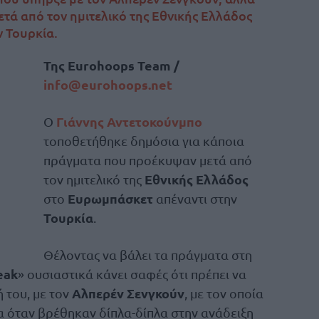
μετά από τον ημιτελικό της Εθνικής Ελλάδος
 Τουρκία.
Της
Eurohoops Team /
info@eurohoops.net
Γιάννης Αντετοκούνμπο
Ο
τοποθετήθηκε δημόσια για κάποια
πράγματα που προέκυψαν μετά από
Εθνικής Ελλάδος
τον ημιτελικό της
Ευρωμπάσκετ
στο
απέναντι στην
Τουρκία
.
Θέλοντας να βάλει τα πράγματα στη
eak
» ουσιαστικά κάνει σαφές ότι πρέπει να
Αλπερέν Σενγκούν
 του, με τον
, με τον οποία
α όταν βρέθηκαν δίπλα-δίπλα στην ανάδειξη