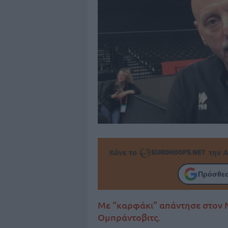
Κάνε το
την Α
Πρόσθεσ
Με “καρφάκι” απάντησε στον Μ
Ομπράντοβιτς.