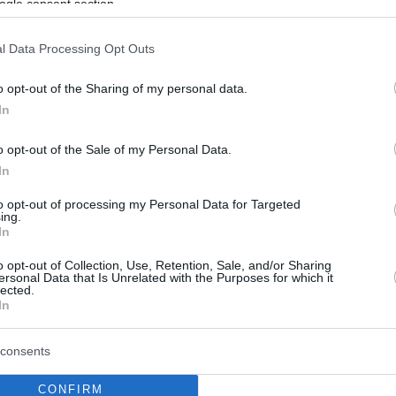
αγώνα, έχοντας μία συγκεκριμένη απορία.
ogle consent section.
αυτό. Αλλά προσωπικά αναρωτιέμαι ένα πράγμα.
l Data Processing Opt Outs
ιχνίδι”,
δήλωσε χαρακτηριστικά ο
o opt-out of the Sharing of my personal data.
In
coach Sasha
#Obradovic
responding on
o opt-out of the Sale of my Personal Data.
ents on decision making during the
In
#OlympiacosBC
in
#F4GLORY
in Kaunas.
to opt-out of processing my Personal Data for Targeted
ing.
In
t I am wondering did we watched same
o opt-out of Collection, Use, Retention, Sale, and/or Sharing
ersonal Data that Is Unrelated with the Purposes for which it
mQNceh
lected.
In
LjubomirovicM)
May 20, 2023
consents
φινάλε του αγώνα με τον
Ολυμπιακό
ο Τζέιμς
CONFIRM