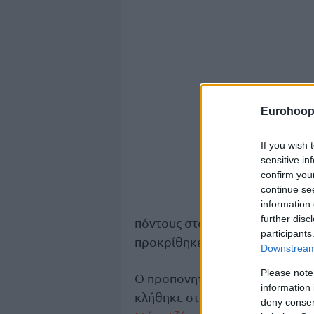
Eurohoop
If you wish 
sensitive in
confirm you
continue se
information 
further disc
πόντους στο τρίτο δεκάλεπτο κ
participants
προκρίθηκε στον μεγάλο αυριανό
Downstream 
Please note
Ο προπονητής των Μονεγάσκων
information 
κλήθηκε στη σημερινή προπόνησ
deny consent