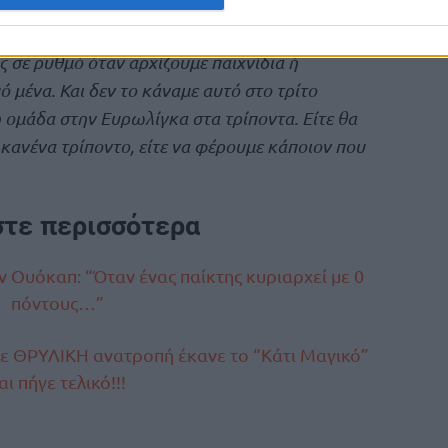
ελα οι πρώτες κατοχές να περάσουν από τα
άνος και ο σταρ της ομάδας. Νιώθω καλύτερα και
σε ρυθμό όταν αρχίζουμε παιχνίδια ή
ό μένα. Και δεν το κάναμε αυτό στο τρίτο
 ομάδα στην Ευρωλίγκα στα τρίποντα. Είτε θα
 κανένα τρίποντο, είτε να φέρουμε κάποιον που
στε περισσότερα
Ουόκαπ: “Όταν ένας παίκτης κυριαρχεί με 0
πόντους…”
ε ΘΡΥΛΙΚΗ ανατροπή έκανε το “Κάτι Μαγικό”
αι πήγε τελικό!!!