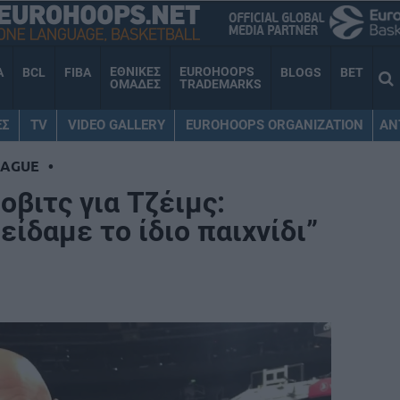
ΕΘΝΙΚΕΣ
EUROHOOPS
A
BCL
FIBA
BLOGS
BET
ΟΜΑΔΕΣ
TRADEMARKS
ΕΣ
TV
VIDEO GALLERY
EUROHOOPS ORGANIZATION
AN
EAGUE
•
βιτς για Τζέιμς:
είδαμε το ίδιο παιχνίδι”