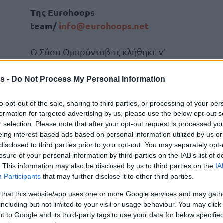
T
ης
Eurohoops
team
/
info
@
eurohoops
.
net
Ο Σάσα Ομπράντοβιτς κλήθηκε ν’
απαντήσει στα όσα είπε ο
Μάικ
Τζέιμς
, μετά τον
αποκλεισμό από τον
s -
Do Not Process My Personal Information
Ολυμπιακό
.
to opt-out of the sale, sharing to third parties, or processing of your per
formation for targeted advertising by us, please use the below opt-out s
Η Μονακό έχασε τη γη κάτω από τα
r selection. Please note that after your opt-out request is processed y
πόδια της στον πρώτο ημιτελικό του
eing interest-based ads based on personal information utilized by us or
Final Four, σκόραρε μόλις δύο
disclosed to third parties prior to your opt-out. You may separately opt-
losure of your personal information by third parties on the IAB’s list of
αι ο
Ολυμπιακός
ήταν η ομάδα που πανάξια
. This information may also be disclosed by us to third parties on the
IA
 τελικό (21/5, 20:00).
Participants
that may further disclose it to other third parties.
 that this website/app uses one or more Google services and may gath
, μετά την
αποθέωση στον Τόμας Ουόκαπ
,
including but not limited to your visit or usage behaviour. You may click 
η της ομάδας ν’ απαντήσει στα όσα είπε ο
 to Google and its third-party tags to use your data for below specifi