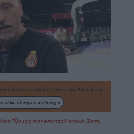
γαπημένη σου πηγή για Μπασκετική Ενημέρωση.
ε το Eurohoops στην Google
άικ Τζέιμς ο τεχνικός της Μονακό, Σάσα