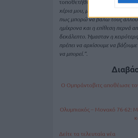
τοποθετήθηκε λέγοντας: “
Θα ήθ
χέρια μου, μιας και είμαι βετερ
πως μπορώ να βάλω τους άλλους 
ημίχρονα και η επίθεση περνά απ
δεκάλεπτο. Ήμασταν η χειρότερη
πρέπει να αρχίσουμε να βάζουμε
να μπορεί.”.
Διαβά
Ο Ομπράντοβιτς αποθέωσε τον 
Ολυμπιακός – Μονακό 76-62: Μ
κ
Δείτε τα τελευταία νέα