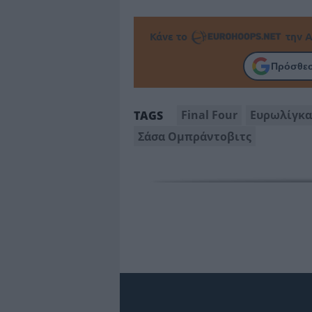
Κάνε το
την Α
Πρόσθεσ
Final Four
Ευρωλίγκ
TAGS
Σάσα Ομπράντοβιτς