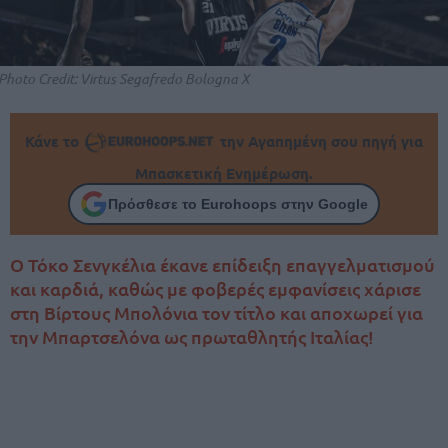
Photo Credit: Virtus Segafredo Bologna Χ
Κάνε το
την Αγαπημένη σου πηγή για
Μπασκετική Ενημέρωση.
Πρόσθεσε το Eurohoops στην Google
Ο Τόκο Σενγκέλια έκανε επίδειξη επαγγελματισμού
και καρδιά, καθώς με φοβερές εμφανίσεις χάρισε
στη Βίρτους Μπολόνια τον τίτλο και αποχωρεί για
την Μπαρτσελόνα ως πρωταθλητής Ιταλίας!