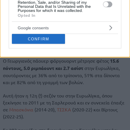
Retention, Sale, and/or Sharing of my
Personal Data that Is Unrelated with the
Purposes for which it was collected.
Opted In
Google consents
CONFIRM
Ο Γεωργιανός πάουερ φόργουορντ μέτρησε φέτος
15.6
πόντους, 5.0 ριμπάουντ και 2.7 ασίστ
στην Ευρωλίγκα,
σουτάροντας με 36% από το τρίποντο, 51% στα δίποντα
και με 82% από τη γραμμή των βολών.
Αυτή ήταν η 12η (!) σεζόν του στην Ευρωλίγκα, όπου
ξεκίνησε το 2011 με τη Σαρλερουά και εν συνεχεία έπαιξε
σε
Μπασκόνια
(2014-20),
ΤΣΣΚΑ
(2020-22) και Βίρτους
(2022-25).
Σε 283 παιχνίδια στη διοργάνωση, ο Σενγκέλια μετράει