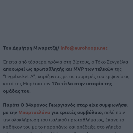
Του Δημήτρη Μιναρετζή/
info@eurohoops.net
Έπειτα από τέσσερα χρόνια στη Βίρτους, ο Τόκο Σενγκέλια
αποχωρεί ως πρωταθλητής και MVP των τελικών
της
“Legabasket A”, χαρίζοντας με τις τρομερές του εμφανίσεις
κατά της Μπρέσια τον
17ο τίτλο στην ιστορία της
ομάδας του.
Παρότι Ο 34χρονος Γεωργιανός σταρ είχε συμφωνήσει
με την
Μπαρτσελόνα
για τριετές συμβόλαιο
, πολύ πριν
την ολοκλήρωση του ιταλικού πρωταθλήματος, έκανε το
καθήκον του με το παραπάνω και απέδειξε στο γήπεδο