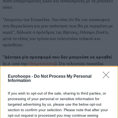
πόσο επαγγελματίας αλλά και παθιασμένος με το μπάσκετ
είναι:
“Λατρεύω τον Σενγκέλια. Του είπα ότι θα τον επισκεφτώ
στη Βαρκελώνη και μου απάντησε πως θα με περιμένει με
χαρά”, δήλωσε ο πρόεδρος της Βίρτους, Μάσιμο Ζανέτι,
μετά το τέλος του τρίτου και τελευταίου τελικού και
πρόσθεσε:
“Δέχτηκε μία προσφορά που δεν μπορούσε να αρνηθεί
(σ.σ. από την
Μπαρτσελόνα
). Στα τελευταία παιχνίδια
έδωσε την καρδιά του. Δεν τον έχω δει να παίζει έτσι ποτέ
στο παρελθόν. Ήταν εκπληκτικός. Παρότι υπέγραψε σε
Eurohoops -
Do Not Process My Personal
Information
άλλη ομάδα, έδειξε τεράστιο επαγγελματισμό”.
If you wish to opt-out of the sale, sharing to third parties, or
Στον τρίτο τελικό ο Σενγκέλια είχε πέτυχε
31 πόντους, 9
processing of your personal or sensitive information for
ριμπάουντ και 5 ασίστ!
targeted advertising by us, please use the below opt-out
section to confirm your selection. Please note that after your
opt-out request is processed you may continue seeing