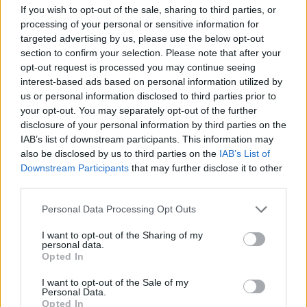
If you wish to opt-out of the sale, sharing to third parties, or
pic.twitter.com/sP5iwLASnr
processing of your personal or sensitive information for
targeted advertising by us, please use the below opt-out
— Barça Basket (@FCBbasket)
July 21, 2025
section to confirm your selection. Please note that after your
opt-out request is processed you may continue seeing
interest-based ads based on personal information utilized by
us or personal information disclosed to third parties prior to
your opt-out. You may separately opt-out of the further
disclosure of your personal information by third parties on the
IAB’s list of downstream participants. This information may
also be disclosed by us to third parties on the
IAB’s List of
Downstream Participants
that may further disclose it to other
third parties.
Please note that this website/app uses one or more Google
Personal Data Processing Opt Outs
services and may gather and store information including but
not limited to your visit or usage behaviour. You may click to
I want to opt-out of the Sharing of my
personal data.
grant or deny consent to Google and its third-party tags to
Opted In
use your data for below specified purposes in below Google
consent section.
I want to opt-out of the Sale of my
Personal Data.
Opted In