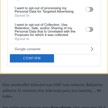
I want to opt-out of processing my
Personal Data for Targeted Advertising.
Opted In
I want to opt-out of Collection, Use,
Retention, Sale, and/or Sharing of my
Personal Data that Is Unrelated with the
Purposes for which it was collected.
Opted In
Google consents
CONFIRM
Είχε αναδειχθεί άλλωστε και MVP των τελικών, βάζοντας
μάλιστα 31 πόντους στο τελευταίο ματς και έχοντας… 46
Index.
Στη σεζόν που πέρασε στην
Ευρωλίγκα
, είχε μέσο όρο 15,6