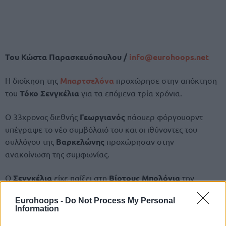
Του Κώστα Παρασκευόπουλου /
info@
eurohoops.
net
Η διοίκηση της
Μπαρτσελόνα
προχώρησε στην απόκτηση
του
Τόκο Σενγκέλια
για τα επόμενα τρία χρόνια.
Ο 33χρονος διεθνής
Γεωργιανός
πάουερ φόργουορντ
υπέγραψε το νέο συμβόλαιό του και οι ιθύνοντες του
συλλόγου της
Βαρκελώνης
προχώρησαν στην
ανακοίνωση της συμφωνίας.
Ο
Σενγκέλια
είχε παίξει στη
Βίρτους Μπολόνια
την
τελευταία διετία, με την οποία κατέκτησε και το περσινό
Eurohoops -
Do Not Process My Personal
πρωτάθλημα
Ιταλίας
.
Information
𝐓𝐨𝐫𝐧𝐢𝐤𝐞 𝐒𝐡𝐞𝐧𝐠𝐞𝐥𝐢𝐚, 𝐧𝐨𝐮 𝐣𝐮𝐠𝐚𝐝𝐨𝐫 𝐝𝐞𝐥 𝐁𝐚𝐫𝐜̧𝐚 💙❤