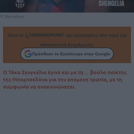
FC Barcelona
Κάνε το
την Αγαπημένη σου πηγή για
Μπασκετική Ενημέρωση.
Πρόσθεσε το Eurohoops στην Google
Ο Τόκο Σενγκέλια έγινε και με τη… βούλα παίκτης
της Μπαρτσελόνα για την επόμενη τριετία, με τη
συμφωνία να ανακοινώνεται.