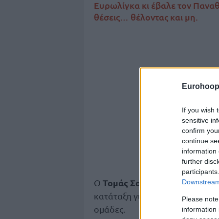
Ευρωλίγκα κι έβαλε τον Παναθ
θέσεις… θέλοντας και μη.
Eurohoop
If you wish 
sensitive in
confirm you
continue se
information 
further disc
participants
Τομάς Σατοράνσκι
Ο
της
Μπαρ
Downstream 
κατάταξη για τη νέα χρονιά και 
Please note
ομάδες.
information 