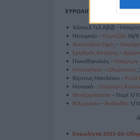
ΕΥΡΩΛΙΓΚΑ – 1η ΑΓΩΝΙΣΤΙ
Χάποελ Τελ Αβίβ – Μπαρτσ
Ντουμπάι –
Παρτιζάν
30/9 
Αναντολού Εφές
–
Μακάμπ
Ερυθρός Αστέρας
–
Αρμάν
Παναθηναϊκός –
Μπάγερν
Μπασκόνια
–
Ολυμπιακός
3
Βίρτους Μπολόνια –
Ρεάλ 
Μονακό –
Ζαλγκίρις Κάου
Φενέρμπαχτσε
– Παρί 1/1
Βιλερμπάν
–
Βαλένθια
1/10
Δ
Ευρωλίγκα 2025-26: Οδη