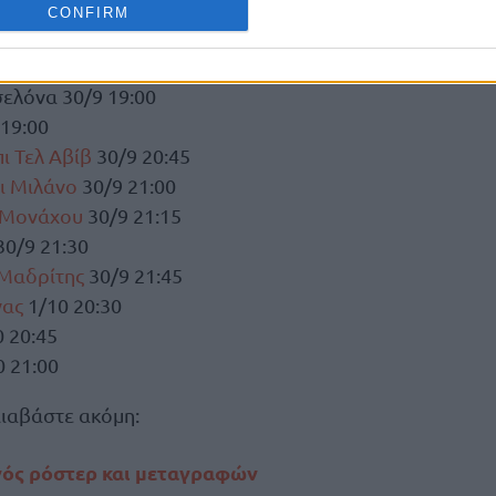
CONFIRM
ΚΗ
ελόνα 30/9 19:00
19:00
ι Τελ Αβίβ
30/9 20:45
ι Μιλάνο
30/9 21:00
 Μονάχου
30/9 21:15
0/9 21:30
Μαδρίτης
30/9 21:45
νας
1/10 20:30
0 20:45
 21:00
ιαβάστε ακόμη:
γός ρόστερ και μεταγραφών