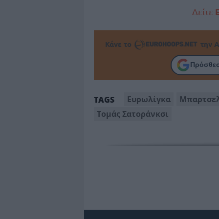
Δείτε
Κάνε το
την Α
Πρόσθεσ
Ευρωλίγκα
Μπαρτσε
TAGS
Τομάς Σατοράνκσι