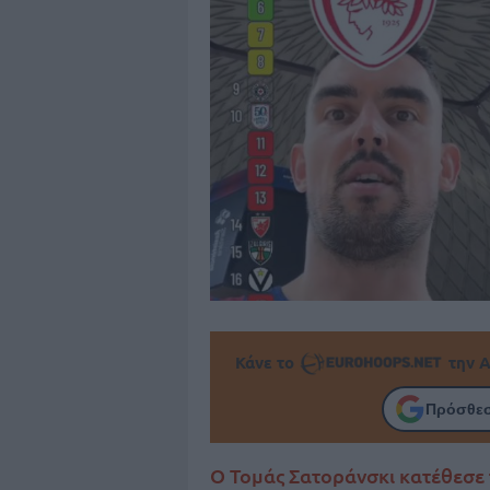
Κάνε το
την Α
Πρόσθεσ
Ο Τομάς Σατοράνσκι κατέθεσε τ