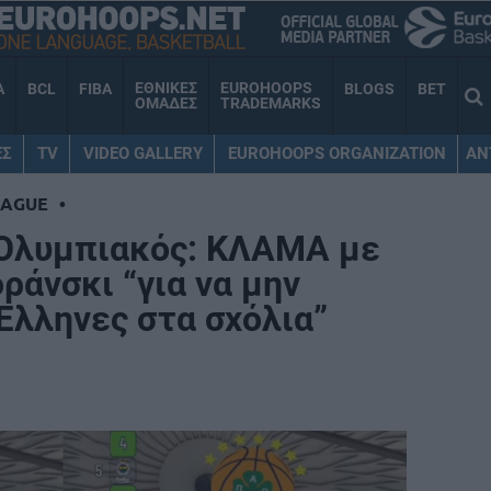
ΕΘΝΙΚΕΣ
EUROHOOPS
A
BCL
FIBA
BLOGS
BET
ΟΜΑΔΕΣ
TRADEMARKS
ΕΣ
TV
VIDEO GALLERY
EUROHOOPS ORGANIZATION
AN
EAGUE
•
 Ολυμπιακός: ΚΛΑΜΑ με
ράνσκι “για να μην
Έλληνες στα σχόλια”