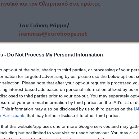
ηναϊκό και τον Ολυμπιακό στις πρώτες
Του Γιάννη Ράμμα/
irammas@eurohoops.net
Η έναρξη της νέας χρονιάς στην
s -
Do Not Process My Personal Information
Ευρωλίγκα απέχει ελάχιστα (30/9) κι
οι 20 ομάδες προετοιμάζονται
to opt-out of the sale, sharing to third parties, or processing of your per
πυρετωδώς για το εναρκτήριο
formation for targeted advertising by us, please use the below opt-out s
τζάμπολ. Η Ευρωλίγκα
r selection. Please note that after your opt-out request is processed y
eing interest-based ads based on personal information utilized by us or
προετοιμάζεται αναλόγως σε όλα τα
disclosed to third parties prior to your opt-out. You may separately opt-
επίπεδα, ακόμη και στα social Media.
losure of your personal information by third parties on the IAB’s list of
. This information may also be disclosed by us to third parties on the
IA
τσελόνα
κλήθηκε να προβλέψει την
Participants
that may further disclose it to other third parties.
τα πήγε εξαιρετικά… για τις ελληνικές
 that this website/app uses one or more Google services and may gath
including but not limited to your visit or usage behaviour. You may click 