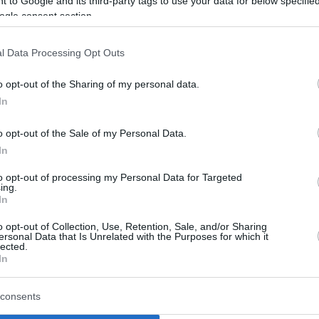
 to Google and its third-party tags to use your data for below specifi
ogle consent section.
ιακό
στη δεύτερη θέση της κανονικής
ην πρώτη, έβαλε τον
Παναθηναϊκό
στην
l Data Processing Opt Outs
σημείο οι προβλέψεις του εμπεριείχαν (και)
ο χιούμορ για μία πιο σαφή αιτιολόγηση.
o opt-out of the Sharing of my personal data.
In
 πρώτη θέση για να μην έχουμε πολλούς
o opt-out of the Sale of my Personal Data.
ι πρώτες δύο θέσεις”.
In
 πόιντ γκαρντ δε δίστασε να βάλει τη
to opt-out of processing my Personal Data for Targeted
ing.
In
o opt-out of Collection, Use, Retention, Sale, and/or Sharing
 the EuroLeague Standings Prediction
ersonal Data that Is Unrelated with the Purposes for which it
lected.
ague
#Standings
In
9HR
consents
gue)
September 18, 2025