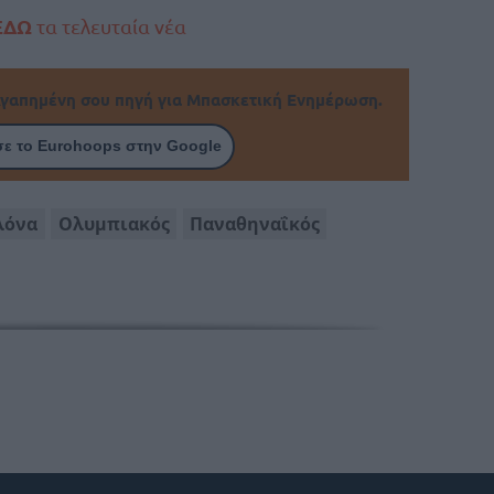
ΕΔΩ
τα τελευταία νέα
γαπημένη σου πηγή για Μπασκετική Ενημέρωση.
ε το Eurohoops στην Google
λόνα
Ολυμπιακός
Παναθηναΐκός