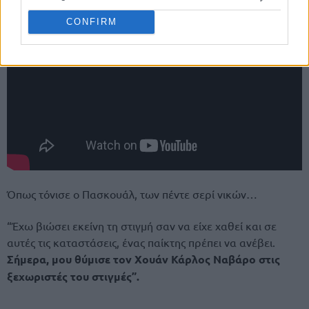
CONFIRM
Όπως τόνισε ο Πασκουάλ, των πέντε σερί νικών…
“Έχω βιώσει εκείνη τη στιγμή σαν να είχε χαθεί και σε
αυτές τις καταστάσεις, ένας παίκτης πρέπει να ανέβει.
Σήμερα, μου θύμισε τον Χουάν Κάρλος Ναβάρο στις
ξεχωριστές του στιγμές”.