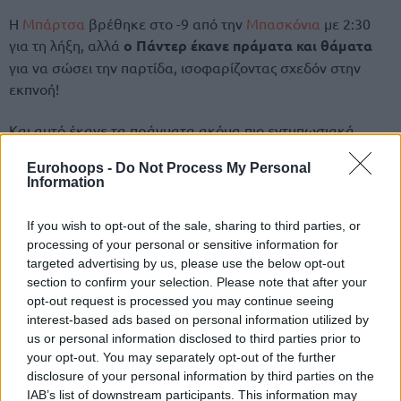
Η
Μπάρτσα
βρέθηκε στο -9 από την
Μπασκόνια
με 2:30
για τη λήξη, αλλά
ο Πάντερ έκανε πράματα και θάματα
για να σώσει την παρτίδα, ισοφαρίζοντας σχεδόν στην
εκπνοή!
Και αυτό έκανε τα πράγματα ακόμα πιο εντυπωσιακά,
όπως είπε ο προπονητής
Πασκουάλ
στη συνέντευξη Τύπου
Eurohoops -
Do Not Process My Personal
μετά τον αγώνα.
Information
If you wish to opt-out of the sale, sharing to third parties, or
processing of your personal or sensitive information for
targeted advertising by us, please use the below opt-out
section to confirm your selection. Please note that after your
opt-out request is processed you may continue seeing
interest-based ads based on personal information utilized by
us or personal information disclosed to third parties prior to
your opt-out. You may separately opt-out of the further
disclosure of your personal information by third parties on the
IAB’s list of downstream participants. This information may