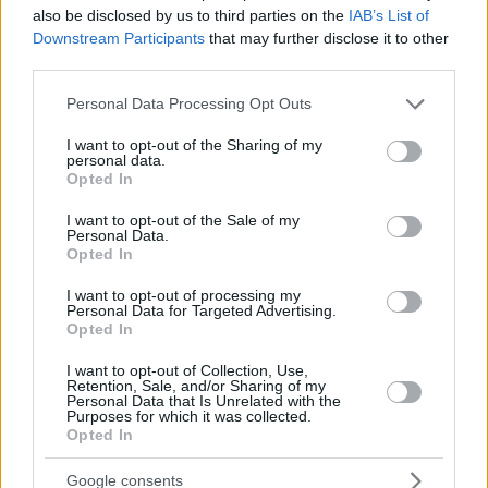
also be disclosed by us to third parties on the
IAB’s List of
Downstream Participants
that may further disclose it to other
third parties.
Please note that this website/app uses one or more Google
Personal Data Processing Opt Outs
services and may gather and store information including but
not limited to your visit or usage behaviour. You may click to
I want to opt-out of the Sharing of my
personal data.
grant or deny consent to Google and its third-party tags to
Opted In
use your data for below specified purposes in below Google
consent section.
I want to opt-out of the Sale of my
Personal Data.
Opted In
I want to opt-out of processing my
Personal Data for Targeted Advertising.
Opted In
I want to opt-out of Collection, Use,
Retention, Sale, and/or Sharing of my
Personal Data that Is Unrelated with the
Purposes for which it was collected.
Opted In
Google consents