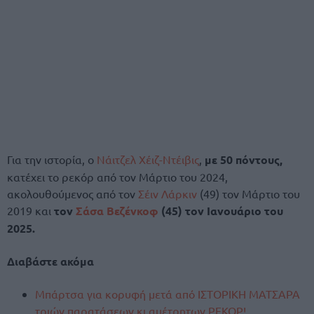
Για την ιστορία, ο
Νάιτζελ Χέιζ-Ντέιβις
,
με 50 πόντους,
κατέχει το ρεκόρ από τον Μάρτιο του 2024,
ακολουθούμενος από τον
Σέιν Λάρκιν
(49) τον Μάρτιο του
2019 και
τον
Σάσα Βεζένκοφ
(45) τον Ιανουάριο του
2025.
Διαβάστε ακόμα
Μπάρτσα για κορυφή μετά από ΙΣΤΟΡΙΚΗ ΜΑΤΣΑΡΑ
τριών παρατάσεων κι αμέτρητων ΡΕΚΟΡ!