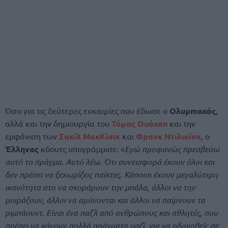
Όσο για τις δεύτερες ευκαιρίες που έδωσε ο
Ολυμπιακός
,
αλλά και την δημιουργία του
Τόμας Ουόκαπ
και την
εμφάνιση των
Σακίλ ΜακΚίσικ
και
Φρανκ Ντιλικίνα
, ο
Έλληνας
κόουτς υπογράμμισε: «
Εγώ προφανώς πρεσβεύω
αυτό το πράγμα. Αυτό λέω. Ότι συνεισφορά έχουν όλοι και
δεν πρέπει να ξεχωρίζεις παίκτες. Κάποιοι έχουν μεγαλύτερη
ικανότητα στο να σκοράρουν την μπάλα, άλλοι να την
μοιράζουν, άλλοι να αμύνονται και άλλοι να παίρνουν τα
ριμπάουντ. Είναι ένα παζλ από ανθρώπους και αθλητές, που
πρέπει να κάνουν πολλά πράγματα μαζί, για να οδηγηθείς σε