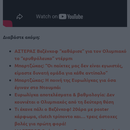
Διαβάστε ακόμη:
ΑΣΤΕΡΑΣ Βεζένκοφ “καθάρισε” για τον Ολυμπιακό
το “ερυθρόλευκο” ντέρμπι
Μπαρτζώκας: “Οι παίκτες μας δεν είναι εγωιστές,
είμαστε δυνατή ομάδα για κάθε αντίπαλο”
Μπαρτζώκας: Η ποινή της Ευρωλίγκας για όσα
έγιναν στο Ντουμπάι
Ευρωλίγκα αποτελέσματα & βαθμολογία: Δεν
κουνιέται ο Ολυμπιακός από τη δεύτερη θέση
Τι έκανε πάλι ο Βεζένκοφ! 20άρα με poster
κάρφωμα, clutch τρίποντο και… τρεις άστοχες
βολές για πρώτη φορά!