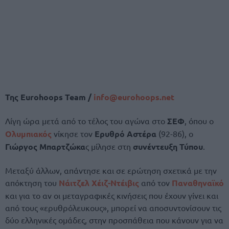
Της
Eurohoops Team /
info@eurohoops.net
Λίγη ώρα μετά από το τέλος του αγώνα στο
ΣΕΦ
, όπου ο
Ολυμπιακός
νίκησε τον
Ερυθρό Αστέρα
(92-86), ο
Γιώργος Μπαρτζώκα
ς μίλησε στη
συνέντευξη Τύπου
.
Μεταξύ άλλων, απάντησε και σε ερώτηση σχετικά με την
απόκτηση του
Νάιτζελ Χέιζ-Ντέιβις
από τον
Παναθηναϊκό
και για το αν οι μεταγραφικές κινήσεις που έχουν γίνει και
από τους «ερυθρόλευκους», μπορεί να αποσυντονίσουν τις
δύο ελληνικές ομάδες, στην προσπάθεια που κάνουν για να