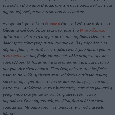
ένα καλό τελικό αποτέλεσμα, οπότε η συνεισφορά όλων είναι
σημαντική. Ακόμα και αυτών που δεν έπαιξαν
».
Αναφορικά με το ότι ο
Ουόκαπ
έχει το 72% των ασίστ του
Ολυμπιακού
όσο βρίσκεται στο παρκέ, ο
Μπαρτζώκας
πρόσθεσε: «
Αυτή τη στιγμή, αυτό που συμβαίνει είναι ότι οι
άλλοι τρεις πόιντ γκαρντ που έχουμε και θα μπορούσαν να
πάρουν βάρος σε αυτόν τον τομέα, είναι έξω. Σήμερα γύρισε
ο
Ντιλικίνα
και μας βοήθησε φυσικά, αλλά περιμένουμε και
τους άλλους. Ο Τόμας παίζει έτσι όπως παίζει. Είναι αυτό το
πράγμα. Δεν είναι σκόρερ. Είναι ένας παίκτης που διαβάζει
καλά το παιχνίδι, αμύνεται στον καλύτερο αντίπαλο παίκτη
και εν πάση περιπτώσει το να τον κολακεύω εγώ, είναι πώς
να το πω… Καλύτερα να το κάνετε εσείς, γιατί είναι γνωστή η
γνώμη που έχω για αυτόν και θα φαίνεται σαν να το
παρακάνω. Είναι σημαντικός και ιδίως όσο οι άλλοι είναι
τραυματίες. Μπράβο του, γιατί σηκώνει ένα πολύ μεγάλο
βάρος
».