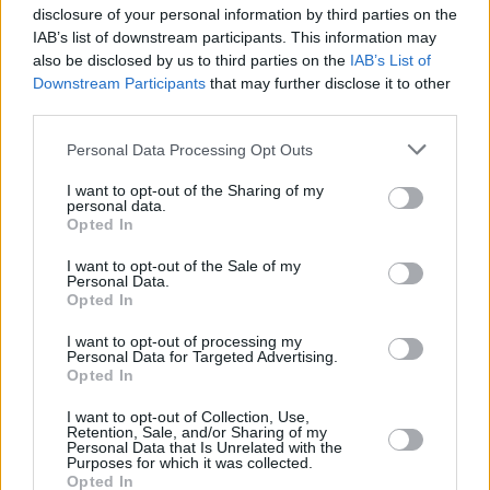
disclosure of your personal information by third parties on the
“Ο Παπανικολάου θα είναι στα
IAB’s list of downstream participants. This information may
παιχνίδια του Κυπέλλου”
also be disclosed by us to third parties on the
IAB’s List of
Downstream Participants
that may further disclose it to other
Κατά τα άλλα, ο
Μπαρτζώκας
μίλησε για την κατάσταση
third parties.
με τους τραυματίες και τόνισε ότι ο
Κώστας Παπανικολάου
Please note that this website/app uses one or more Google
Personal Data Processing Opt Outs
αναμένεται να είναι διαθέσιμος στα ματς του
Allwyn Final
services and may gather and store information including but
8
του
Κυπέλλου Ελλάδος
στο
Ηράκλειο
της
Κρήτης
: «
Ο
not limited to your visit or usage behaviour. You may click to
I want to opt-out of the Sharing of my
personal data.
Παπανικολάου πιστεύουμε ότι θα είναι στα παιχνίδια του
grant or deny consent to Google and its third-party tags to
Opted In
Κυπέλλου. Από εκεί και πέρα, οι υπόλοιποι είναι σε καλή
use your data for below specified purposes in below Google
consent section.
φάση. Ο Μόντε Μόρις κάνει εδώ και καιρό ατομική και κάνει
I want to opt-out of the Sale of my
Personal Data.
και το πρώτο κομμάτι της προπόνησης, που δεν έχει επαφές.
Opted In
Σιγά-σιγά θα μπει και σε αυτό. Ο
Κόρι Τζόσεφ
έχει αύριο
I want to opt-out of processing my
(13/2) μια μαγνητική. Να δούμε σε ποια εξέλιξη είναι η
Personal Data for Targeted Advertising.
επούλωση της θλάσης του. Αυτή είναι η κατάσταση. Μέρα με
Opted In
τη μέρα θα πάμε. Εννοείται όλοι οι παίκτες θα έρθουν ούτως
I want to opt-out of Collection, Use,
ή άλλως στην Κρήτη
».
Retention, Sale, and/or Sharing of my
Personal Data that Is Unrelated with the
Purposes for which it was collected.
Στο σχόλιό του, για το ματς κόντρα στον
Ερυθρό Αστέρα
,
Opted In