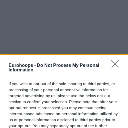
Σε τελική ανάλυση, εμάς δεν θα μας παρασύρει γιατί δεν έχει
κανείς τέτοια δήλωση. Ούτε από τους προέδρους, ούτε από
Eurohoops -
Do Not Process My Personal
Information
εμάς, ότι θα πάμε στο ΟΑΚΑ να το πάρουμε για τους
ιδιαίτερους λόγους κλπ. Αν υπάρχει μια περιρέουσα
If you wish to opt-out of the sale, sharing to third parties, or
ατμόσφαιρα από τους φιλάθλους μας, είναι λογικό να
processing of your personal or sensitive information for
υπάρχει και την καταλαβαίνω. Εμείς πατάμε πάντα στα πόδια
targeted advertising by us, please use the below opt-out
μας και θέλουμε να γίνουμε καλύτεροι. Νομίζω ότι είμαστε
section to confirm your selection. Please note that after your
καλύτεροι σε σχέση με την αρχή της χρονιάς και στην
opt-out request is processed you may continue seeing
interest-based ads based on personal information utilized by
στελέχωση και στην εκτέλεση. Ας μείνουμε σε αυτό και να
us or personal information disclosed to third parties prior to
δούμε που θα μας οδηγήσει
».
your opt-out. You may separately opt-out of the further