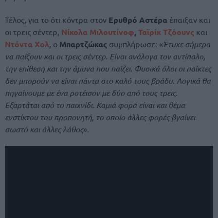
Τέλος, για το ότι κόντρα στον
Ερυθρό Αστέρα
έπαιξαν και
οι τρεις σέντερ,
Νίκολα Μιλουτίνοφ
,
Ταϊρίκ Τζόουνς
και
Ντόντα Χολ
, ο
Μπαρτζώκας
συμπλήρωσε: «
Έτυχε σήμερα
να παίξουν και οι τρεις σέντερ. Είναι ανάλογα τον αντίπαλο,
την επίθεση και την άμυνα που παίζει. Φυσικά όλοι οι παίκτες
δεν μπορούν να είναι πάντα στο καλό τους βράδυ. Λογικά θα
πηγαίνουμε με ένα ροτέισον με δύο από τους τρεις.
Εξαρτάται από το παιχνίδι. Καμιά φορά είναι και θέμα
ενστίκτου του προπονητή, το οποίο άλλες φορές βγαίνει
σωστό και άλλες λάθος
».