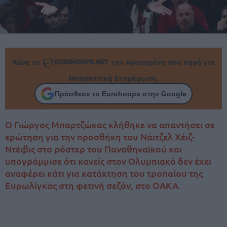
Κάνε το
την Αγαπημένη σου πηγή για
Μπασκετική Ενημέρωση.
Πρόσθεσε το Eurohoops στην Google
Ο Γιώργος Μπαρτζώκας κλήθηκε να απαντήσει σε
ερώτηση για την προσθήκη του Νάιτζελ Χέιζ-
Ντέιβις στο ρόστερ του Παναθηναϊκού και
υπογράμμισε ότι κανείς στον Ολυμπιακό δεν έχει
αναφέρει κάτι για κατάκτηση του τροπαίου της
Ευρωλίγκας στη φετινή σεζόν, στο ΟΑΚΑ.