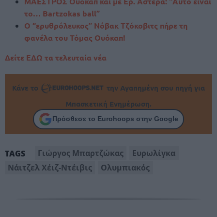
ΜΑΕΣΤΡΟΣ Ουόκαπ και με Ερ. Αστέρα: “Αυτό είναι
το… Bartzokas ball”
Ο “ερυθρόλευκος” Νόβακ Τζόκοβιτς πήρε τη
φανέλα του Τόμας Ουόκαπ!
Δείτε ΕΔΩ τα τελευταία νέα
Κάνε το
την Αγαπημένη σου πηγή για
Μπασκετική Ενημέρωση.
Πρόσθεσε το Eurohoops στην Google
Γιώργος Μπαρτζώκας
Ευρωλίγκα
TAGS
Νάιτζελ Χέιζ-Ντέιβις
Ολυμπιακός