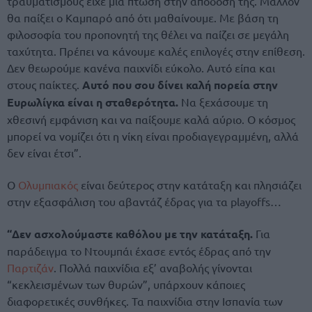
τραυματισμούς είχε μια πτώση στην απόδοσή της. Μάλλον
θα παίξει ο Καμπαρό από ότι μαθαίνουμε. Με βάση τη
φιλοσοφία του προπονητή της θέλει να παίζει σε μεγάλη
ταχύτητα. Πρέπει να κάνουμε καλές επιλογές στην επίθεση.
Δεν θεωρούμε κανένα παιχνίδι εύκολο. Αυτό είπα και
στους παίκτες.
Αυτό που σου δίνει καλή πορεία στην
Ευρωλίγκα είναι η σταθερότητα.
Να ξεχάσουμε τη
χθεσινή εμφάνιση και να παίξουμε καλά αύριο. Ο κόσμος
μπορεί να νομίζει ότι η νίκη είναι προδιαγεγραμμένη, αλλά
δεν είναι έτσι”.
Ο
Ολυμπιακός
είναι δεύτερος στην κατάταξη και πλησιάζει
στην εξασφάλιση του αβαντάζ έδρας για τα playoffs…
“Δεν ασχολούμαστε καθόλου με την κατάταξη.
Για
παράδειγμα το Ντουμπάι έχασε εντός έδρας από την
Παρτιζάν
. Πολλά παιχνίδια εξ’ αναβολής γίνονται
“κεκλεισμένων των θυρών”, υπάρχουν κάποιες
διαφορετικές συνθήκες. Τα παιχνίδια στην Ισπανία των