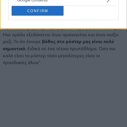
ενημέρωση ότι υπάρχει κάποιο πρόβλημα.
CONFIRM
Το ρόστερ είναι πιο γεμάτο από ποτέ.
Το ζήτημα είναι να
είναι το ρόστερ υγιές για να υπάρχει εξέλιξη της ομάδας.
Και οι τέσσερις γκαρντ μας έμειναν έξω για ένα διάστημα.
Μια ομάδα εξελίσσεται όταν προπονείται και όταν παίζει
μαζί. Το ότι έχουμε
βάθος στο ρόστερ μας είναι πολύ
σημαντικό.
Ειδικά σε ένα τέτοιο πρωτάθλημα. Όσο πιο
καλό είναι το ρόστερ τόσο μεγαλύτερες είναι οι
προσδοκίες όλων”.