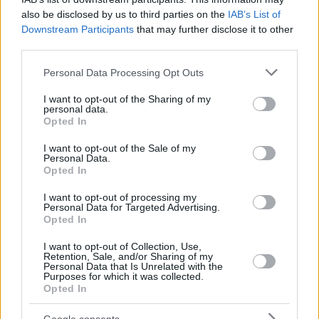
also be disclosed by us to third parties on the
IAB’s List of
Downstream Participants
that may further disclose it to other
third parties.
Please note that this website/app uses one or more Google
Personal Data Processing Opt Outs
services and may gather and store information including but
not limited to your visit or usage behaviour. You may click to
I want to opt-out of the Sharing of my
personal data.
grant or deny consent to Google and its third-party tags to
Opted In
use your data for below specified purposes in below Google
consent section.
I want to opt-out of the Sale of my
Personal Data.
Opted In
I want to opt-out of processing my
Personal Data for Targeted Advertising.
Opted In
Το ιατρικό ανακοινωθέν του
Ολυμπιακού
είναι… καθαρό:
I want to opt-out of Collection, Use,
Retention, Sale, and/or Sharing of my
Personal Data that Is Unrelated with the
“Το καλό για εμάς είναι ότι αυτοί που έπαιξαν χθες συν
Purposes for which it was collected.
τους τρεις που δεν είχαν δικαίωμα (
Τζόσεφ
, Μόρις,
Opted In
Τζόουνς) αύριο θα είναι διαθέσιμοι. Δεν έχω κάποια
Google consents