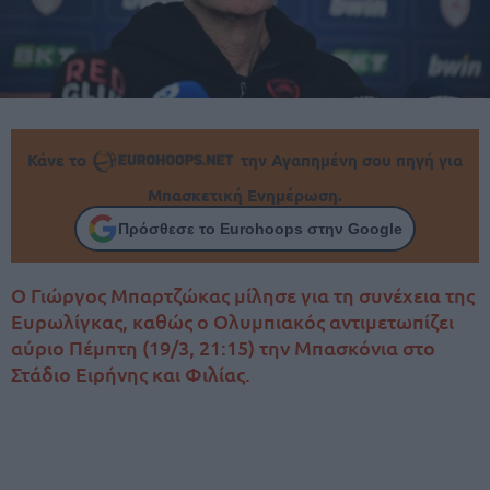
Κάνε το
την Αγαπημένη σου πηγή για
Μπασκετική Ενημέρωση.
Πρόσθεσε το Eurohoops στην Google
Ο Γιώργος Μπαρτζώκας μίλησε για τη συνέχεια της
Ευρωλίγκας, καθώς ο Ολυμπιακός αντιμετωπίζει
αύριο Πέμπτη (19/3, 21:15) την Μπασκόνια στο
Στάδιο Ειρήνης και Φιλίας.