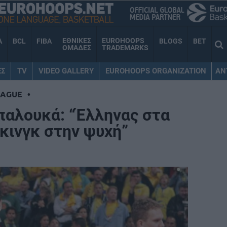
ΕΘΝΙΚΕΣ
EUROHOOPS
A
BCL
FIBA
BLOGS
BET
ΟΜΑΔΕΣ
TRADEMARKS
ΕΣ
TV
VIDEO GALLERY
EUROHOOPS ORGANIZATION
AN
EAGUE
•
παλουκά: “Έλληνας στα
κινγκ στην ψυχή”