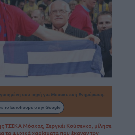
γαπημένη σου πηγή για Μπασκετική Ενημέρωση.
ε το Eurohoops στην Google
ης ΤΣΣΚΑ Μόσχας, Σεργκέι Κούσενκο, μίλησε
ια τα ψυχικά χαρίσματα που έκαναν τον