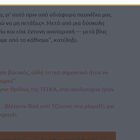
, γι’ αυτό πριν από αδιάφορα παιχνίδια μας
 να μη πετάξω;». Μετά από μια δύσκολη
α και είχε έντονη αναταραχή — μετά βίας
με από το κάθισμα”, κατέληξε.
σα βασικός, αλλά το πιο σημαντικό ήταν να
παρκέ”
ινε θρύλος της ΤΣΣΚΑ, στα αποδυτήρια ήταν
βλέπουν Φαλ αντί Τζόουνς στα playoffs για
egends