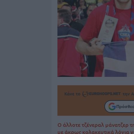
Κάνε το
την Α
Πρόσθεσ
Ο άλλοτε τζένεραλ μάνατζερ τ
με άκρως κολακευτικά λόγια γ