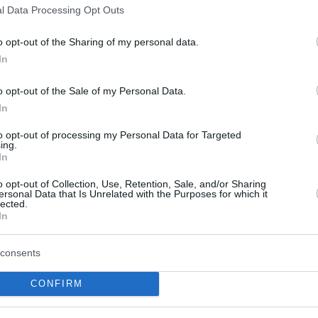
ιτούσαμε με θαυμασμό.
Ήταν ιδέα του
l Data Processing Opt Outs
μπορούν να συμπληρώνουν ο ένας τον άλλον:
o opt-out of the Sharing of my personal data.
ντίληψη του παιχνιδιού,
έστω κι αν δεν ήταν
In
τας έπαιξε την πρώτη σεζόν, αλλά δεν
η την περίοδο ο Παπαλουκάς ανέβαινε
o opt-out of the Sale of my Personal Data.
ντας και συνεχίζει:
In
to opt-out of processing my Personal Data for Targeted
που είχαμε, έβλεπα πως δεν είχε εξελιχθεί
ing.
In
 παρκέ. Μου έλεγε: «Δεν μπορώ να παίζω
που ξέρουμε από πριν ότι θα κερδίσουμε.
o opt-out of Collection, Use, Retention, Sale, and/or Sharing
ersonal Data that Is Unrelated with the Purposes for which it
«Ζω για τα μεγάλα ματς.
ιζε κιόλας:
Εκεί θα
lected.
In
consents
Έλληνας είναι στα συναισθήματα,
Έλληνας.
 Βίκινγκ.
«Δώστε μου την
Μπαρτσελόνα
,
CONFIRM
αίξω. Τι να πάω να κάνω στο Κύπελλο