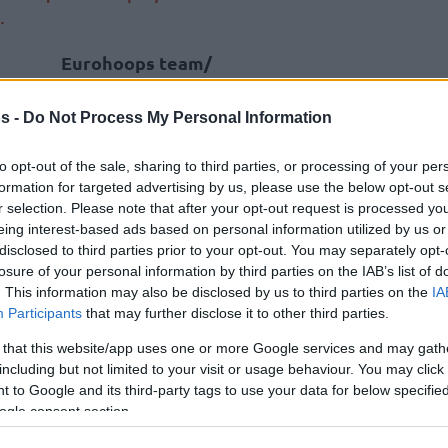
.
Eurohoops team/
info@eurohoops.net
s -
Do Not Process My Personal Information
Στα πλαίσια του κύκλου
συνεντεύξεων του
sports.ru
των
to opt-out of the sale, sharing to third parties, or processing of your per
formation for targeted advertising by us, please use the below opt-out s
πρωταγωνιστών του θριάμβου της
r selection. Please note that after your opt-out request is processed y
ΤΣΣΚΑ
στο Final Four της Πράγας το
eing interest-based ads based on personal information utilized by us or
2006 ο τότε GM της “ομάδας του
disclosed to third parties prior to your opt-out. You may separately opt-
losure of your personal information by third parties on the IAB’s list of
στρατού”, Σεργκέι Κούσενκο,
. This information may also be disclosed by us to third parties on the
IA
αναφέρθηκε στον Θοδωρή
Participants
that may further disclose it to other third parties.
ώριζε στο πνευματικό κομμάτι.
 that this website/app uses one or more Google services and may gath
including but not limited to your visit or usage behaviour. You may click 
Κούσενκο δήλωσε μεταξύ άλλων:
 to Google and its third-party tags to use your data for below specifi
ogle consent section.
σει και μένα και τον Ντούντα. Εξαιρετικό