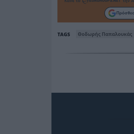
Κάνε το
την Α
Πρόσθεσ
Θοδωρής Παπαλουκάς
TAGS