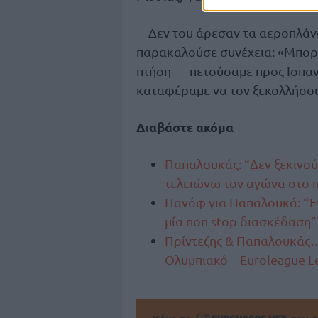
Δεν του άρεσαν τα αεροπλάνα
παρακαλούσε συνέχεια: «Μπορώ
πτήση — πετούσαμε προς Ισπανί
καταφέραμε να τον ξεκολλήσου
Διαβάστε ακόμα
Παπαλουκάς: “Δεν ξεκινού
τελειώνω τον αγώνα στο 
Πανόφ για Παπαλουκά: “Έγ
μία non stop διασκέδαση”
Πρίντεζης & Παπαλουκάς… 
Ολυμπιακό – Euroleague L