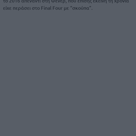
το 2016 απέναντι στη Φενέρ, που επίσης εκείνη τη χρονιά
είχε περάσει στο Final Four με “σκούπα”.