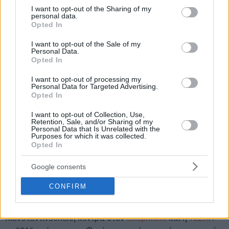
not limited to your visit or usage behaviour. You may click to
I want to opt-out of the Sharing of my
personal data.
grant or deny consent to Google and its third-party tags to
Opted In
use your data for below specified purposes in below Google
consent section.
I want to opt-out of the Sale of my
Personal Data.
Opted In
I want to opt-out of processing my
Personal Data for Targeted Advertising.
Το ποσοστό επιτυχίας δείχνει ότι
η αήττητη πρόκριση δεν
Opted In
φέρνει … συχνά την άνοιξη
. Ήτοι τον τίτλο!
I want to opt-out of Collection, Use,
Retention, Sale, and/or Sharing of my
Μόλις τρεις ομάδες
έφτασαν ως την πηγή και ήπιαν
Personal Data that Is Unrelated with the
Purposes for which it was collected.
σαμπάνια από το “ιερό δισκοπότηρο”, δηλαδή,
ποσοστό
Opted In
επιτυχίας 18.75%!
Google consents
Η τελευταία ομάδα
που το κατάφερε ήταν πέρυσι (2024-
CONFIRM
25) η Φενέρ, που απέκλεισε με 3-0 την Παρί, ενώ είχε
προηγηθεί και πάλι η τουρκική ομάδα
το 2017
στην
Κωνσταντινούπολη κόντρα στον
Ολυμπιακό
και η
ΤΣΣΚΑ