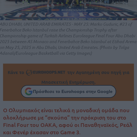
ABU DHABI, UNITED ARAB EMIRATES - MAY 25: Marko Guduric, #23 of
Fenerbahce Beko Istanbul raise the Championship Trophy after
Championship game of Turkish Airlines Euroleague Final Four Abu Dhabi
2025 between AS Monaco and Fenerbahce Beko Istanbul at Etihad Arena
on May 25, 2025 in Abu Dhabi, United Arab Emirates. (Photo by Tolga
Adanali/Euroleague Basketball via Getty Images)
Κάνε το
την Αγαπημένη σου πηγή για
Μπασκετική Ενημέρωση.
Πρόσθεσε το Eurohoops στην Google
Ο Ολυμπιακός είναι τελικά η μοναδική ομάδα που
ολοκλήρωσε με “σκούπα” την πρόκριση του στο
Final Four του ΟΑΚΑ, αφού οι Παναθηναϊκός, Ρεάλ
και Φενέρ έχασαν στο Game 3.