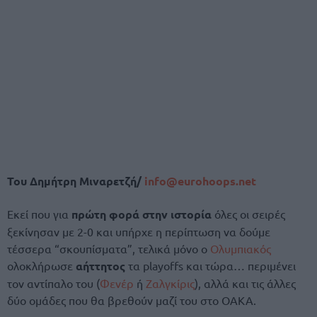
Του Δημήτρη Μιναρετζή/
info@eurohoops.net
Εκεί που για
πρώτη φορά στην ιστορία
όλες οι σειρές
ξεκίνησαν με 2-0 και υπήρχε η περίπτωση να δούμε
τέσσερα “σκουπίσματα”, τελικά μόνο ο
Ολυμπιακός
ολοκλήρωσε
αήττητος
τα playoffs και τώρα… περιμένει
τον αντίπαλο του (
Φενέρ
ή
Ζαλγκίρις
), αλλά και τις άλλες
δύο ομάδες που θα βρεθούν μαζί του στο ΟΑΚΑ.