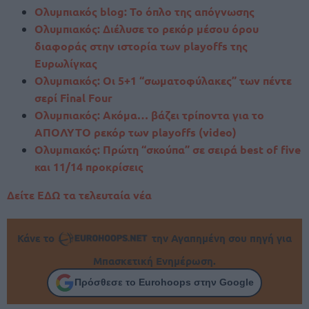
Ολυμπιακός blog: Το όπλο της απόγνωσης
Ολυμπιακός: Διέλυσε το ρεκόρ μέσου όρου
διαφοράς στην ιστορία των playoffs της
Ευρωλίγκας
Ολυμπιακός: Οι 5+1 “σωματοφύλακες” των πέντε
σερί Final Four
Ολυμπιακός: Aκόμα… βάζει τρίπoντα για το
ΑΠΟΛΥΤΟ ρεκόρ των playoffs (video)
Ολυμπιακός: Πρώτη “σκούπα” σε σειρά best of five
και 11/14 προκρίσεις
Δείτε ΕΔΩ τα τελευταία νέα
Κάνε το
την Αγαπημένη σου πηγή για
Μπασκετική Ενημέρωση.
Πρόσθεσε το Eurohoops στην Google