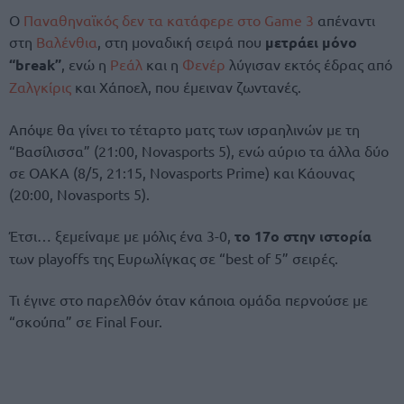
Ο
Παναθηναϊκός
δεν τα κατάφερε στο Game 3
απέναντι
στη
Βαλένθια
, στη μοναδική σειρά που
μετράει μόνο
“break”
, ενώ η
Ρεάλ
και η
Φενέρ
λύγισαν εκτός έδρας από
Ζαλγκίρις
και Χάποελ, που έμειναν ζωντανές.
Απόψε θα γίνει το τέταρτο ματς των ισραηλινών με τη
“Βασίλισσα” (21:00, Novasports 5), ενώ αύριο τα άλλα δύο
σε ΟΑΚΑ (8/5, 21:15, Novasports Prime) και Κάουνας
(20:00, Novasports 5).
Έτσι… ξεμείναμε με μόλις ένα 3-0,
το 17ο στην ιστορία
των playoffs της Ευρωλίγκας σε “best of 5” σειρές.
Τι έγινε στο παρελθόν όταν κάποια ομάδα περνούσε με
“σκούπα” σε Final Four.