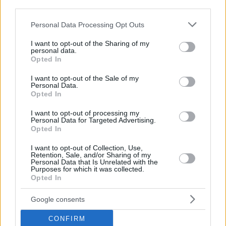
Η ΤΣΣΚΑ δημοσίευσε βίντεο με τους εορτασμούς για την
third parties.
επέτειο 20 ετών από τον θρίαμβο της Πράγας, όπου
Please note that this website/app uses one or more Google
Personal Data Processing Opt Outs
μπορείτε να δείτε και το χαρακτηριστικό στιγμιότυπο με
services and may gather and store information including but
τον Έλληνα σούπερ σταρ του παρελθόντος…
not limited to your visit or usage behaviour. You may click to
I want to opt-out of the Sharing of my
personal data.
grant or deny consent to Google and its third-party tags to
Opted In
use your data for below specified purposes in below Google
consent section.
I want to opt-out of the Sale of my
Personal Data.
Opted In
I want to opt-out of processing my
Personal Data for Targeted Advertising.
Opted In
I want to opt-out of Collection, Use,
Retention, Sale, and/or Sharing of my
Personal Data that Is Unrelated with the
Purposes for which it was collected.
Opted In
Διαβάστε ακόμα
Google consents
CONFIRM