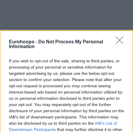
Eurohoops team/
info@eurohoops.net
Eurohoops -
Do Not Process My Personal
Information
Και ποιον άλλον πιο εντυπωσιακό τρόπο θα μπορούσαν να
βρουν για να τιμήσουν
τον “Τσάρο” τους
στην
ΤΣΣΚΑ
, από
If you wish to opt-out of the sale, sharing to third parties, or
το να εισέλθει στον αγωνιστικό χώρο
… καβάλα σε
processing of your personal or sensitive information for
άλογο!
targeted advertising by us, please use the below opt-out
section to confirm your selection. Please note that after your
Ο MVP του 2006 στο Final Four, πολυτιμότερος της
opt-out request is processed you may continue seeing
Ευρωλίγκας το 2007 και
δις πρωταθλητής Ευρώπης,
interest-based ads based on personal information utilized by
us or personal information disclosed to third parties prior to
χαιρέτησε το κοινό της
ΤΣΣΚΑ
που τον λατρεύει,
your opt-out. You may separately opt-out of the further
ιππεύοντας ένα πανέμορφο μαύρο άλογο και ο
disclosure of your personal information by third parties on the
Παπαλουκάς χαμογελώντας ανταποκρίθηκε στο
IAB’s list of downstream participants. This information may
χειροκρότημα των φιλάθλων της παλιάς του ομάδας…
also be disclosed by us to third parties on the
IAB’s List of
Downstream Participants
that may further disclose it to other