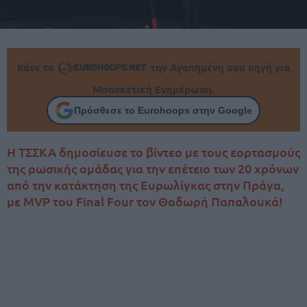
Κάνε το
την Αγαπημένη σου πηγή για
Μπασκετική Ενημέρωση.
Πρόσθεσε το Eurohoops στην Google
Η ΤΣΣΚΑ δημοσίευσε το βίντεο με τους εορτασμούς
της ρωσικής ομάδας για την επέτειο των 20 χρόνων
από την κατάκτηση της Ευρωλίγκας στην Πράγα,
με MVP του Final Four τον Θοδωρή Παπαλουκά!