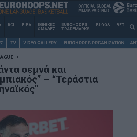
ΕΘΝΙΚΕΣ
EUROHOOPS
A
BCL
FIBA
BLOGS
BET
ΟΜΑΔΕΣ
TRADEMARKS
ΕΣ
TV
VIDEO GALLERY
EUROHOOPS ORGANIZATION
AN
EAGUE
•
ντα σεμνά και
μπιακός” – “Τεράστια
ηναϊκός”