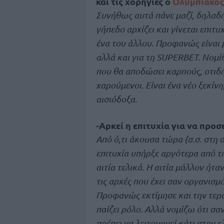
και τις χορηγίες ο
Ολυμπιακός
Συνήθως αυτά πάνε μαζί, δηλαδή
γήπεδο αρχίζει και γίνεται επιτ
ένα του άλλου. Προφανώς είναι 
αλλά και για τη SUPERBET. Νομίζ
που θα αποδώσει καρπούς, οτιδή
χαρούμενοι. Είναι ένα νέο ξεκίν
αισιόδοξα
.
-Αρκεί η επιτυχία για να προ
Από ό,τι άκουσα τώρα (σ.σ. στη
επιτυχία υπήρξε αργότερα από τη
αιτία τελικά. Η αιτία μάλλον ήτ
τις αρχές που έχει σαν οργανισμ
Προφανώς εκτίμησε και την τερά
παίζει ρόλο. Αλλά νομίζω ότι σα
πρέπει να λειτουργεί κάτι στην 