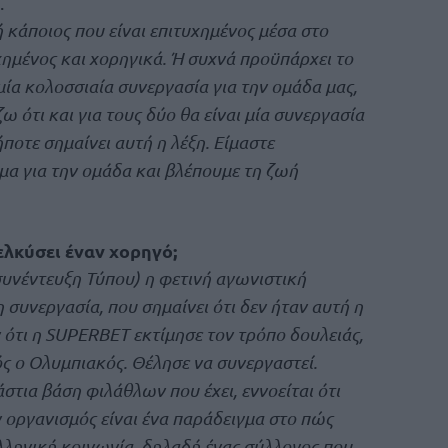
.
 κάποιος που είναι επιτυχημένος μέσα στο
υχημένος και χορηγικά. Ή συχνά προϋπάρχει το
μία κολοσσιαία συνεργασία για την ομάδα μας,
ω ότι και για τους δύο θα είναι μία συνεργασία
ποτε σημαίνει αυτή η λέξη. Είμαστε
ημα για την ομάδα και βλέπουμε τη ζωή
σελκύσει έναν χορηγό;
 συνέντευξη Τύπου) η φετινή αγωνιστική
 συνεργασία, που σημαίνει ότι δεν ήταν αυτή η
αν ότι η SUPERBET εκτίμησε τον τρόπο δουλειάς,
ός ο Ολυμπιακός. Θέλησε να συνεργαστεί.
στια βάση φιλάθλων που έχει, εννοείται ότι
ν οργανισμός είναι ένα παράδειγμα στο πώς
ελληνική κοινωνία, δηλαδή ένας σύλλογος που