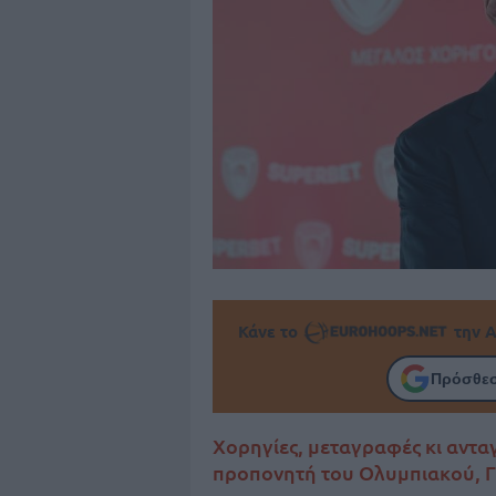
Κάνε το
την Α
Πρόσθεσ
Χορηγίες, μεταγραφές κι αντα
προπονητή του Ολυμπιακού, Γ