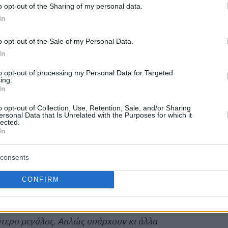
o opt-out of the Sharing of my personal data.
τική, θα τους δώσει προφανώς φιλοδοξίες
In
σουν. Μιλάμε για δύο παίκτες που είναι πάρα
ά έρχονται στην Πρωταθλήτρια Ευρώπης, οπότε
o opt-out of the Sale of my Personal Data.
κό να μπουν σε ένα ήδη πετυχημένο πρόγραμμα”
.
In
to opt-out of processing my Personal Data for Targeted
είναι πάντα εξαιρετικά αγχώδης. Μπορείς
ing.
In
καλοκαίρι;
 του καλοκαιριού κι υπάρχουν οι επιτυχίες όλης
o opt-out of Collection, Use, Retention, Sale, and/or Sharing
ersonal Data that Is Unrelated with the Purposes for which it
που θα κάνεις νίκες κι επιτυχίες το καλοκαίρι θα
lected.
In
μώνα γιατί είναι μία τελείως διαφορετική
ενισχύσουν τις ομάδες τους. Αυτή τη στιγμή
consents
ονται στην Ευρωλίγκα είναι φανταστικές.
ολύ όπως η
Βιλερμπάν
, που ξαφνικά έχει
CONFIRM
 το Ντουμπάι έχει διαλύσει την αγορά δίνοντας
κός
το ίδιο. Οπότε πιστεύω ότι ο ανταγωνισμός
σότερο μεγάλος. Απλώς υπάρχουν κι άλλα