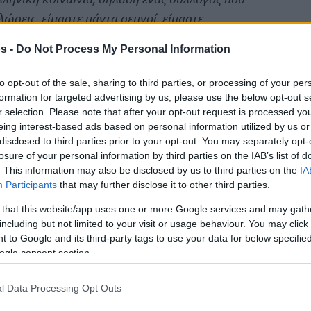
ώσεις, είμαστε πάντα σεμνοί, είμαστε
ρόθεσμους στόχους, βραχυπρόθεσμους που
s -
Do Not Process My Personal Information
κά αυτό καταλήγει στο να καταφέρουμε
νειρευτεί
.
to opt-out of the sale, sharing to third parties, or processing of your per
formation for targeted advertising by us, please use the below opt-out s
αν προπονητή και για έναν άνθρωπο να
r selection. Please note that after your opt-out request is processed y
eing interest-based ads based on personal information utilized by us or
ς της μεταγραφικής περιόδου (σ.σ. ο Ζαν
disclosed to third parties prior to your opt-out. You may separately opt-
εσύ ο προπονητής για να έρθει στον
losure of your personal information by third parties on the IAB’s list of
. This information may also be disclosed by us to third parties on the
IA
Participants
that may further disclose it to other third parties.
υγκυριακό, με την έννοια ότι υπάρχουν παίκτες
υ παίζει ο Ολυμπιακός και προτιμάνε να πάνε σε
 that this website/app uses one or more Google services and may gath
including but not limited to your visit or usage behaviour. You may click 
υτη ελευθερία στον τρόπο που παίζουν. Εμείς
 to Google and its third-party tags to use your data for below specifi
 στους παίκτες μας, απλώς βάζουμε κάποιους
ogle consent section.
υμε. Οι συγκεκριμένοι παίκτες οι δύο που
ο, μιλάω για τις δύο φετινές μεταγραφές,
l Data Processing Opt Outs
υς δώσει στην καριέρα τους πράγματα, δηλαδή