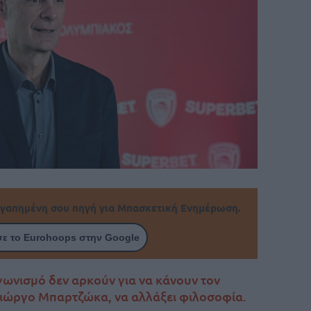
γαπημένη σου πηγή για Μπασκετική Ενημέρωση.
ε το Eurohoops στην Google
γωνισμό δεν αρκούν για να κάνουν τον
ιώργο Μπαρτζώκα, να αλλάξει φιλοσοφία.