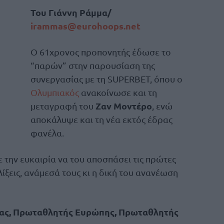
Του Γιάννη Ράμμα/
irammas@eurohoops.net
Ο 61χρονος προπονητής έδωσε το
“παρών” στην παρουσίαση της
συνεργασίας με τη SUPERBET, όπου ο
Ολυμπιακός
ανακοίνωσε και τη
Ζαν Μοντέρο
μεταγραφή του
, ενώ
αποκάλυψε και τη νέα εκτός έδρας
φανέλα.
 την ευκαιρία να του αποσπάσει τις πρώτες
ελίξεις, ανάμεσά τους κι η δική του ανανέωση
δας, Πρωταθλητής Ευρώπης, Πρωταθλητής