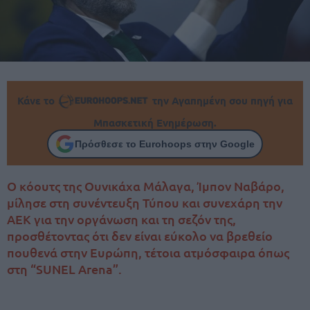
Κάνε το
την Αγαπημένη σου πηγή για
Μπασκετική Ενημέρωση.
Πρόσθεσε το Eurohoops στην Google
Ο κόουτς της Ουνικάχα Μάλαγα, Ίμπον Ναβάρο,
μίλησε στη συνέντευξη Τύπου και συνεχάρη την
ΑΕΚ για την οργάνωση και τη σεζόν της,
προσθέτοντας ότι δεν είναι εύκολο να βρεθείο
πουθενά στην Ευρώπη, τέτοια ατμόσφαιρα όπως
στη “SUNEL Arena”.