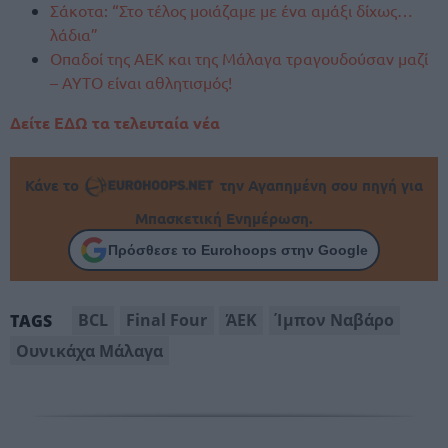
Σάκοτα: “Στο τέλος μοιάζαμε με ένα αμάξι δίχως…
λάδια”
Οπαδοί της ΑΕΚ και της Μάλαγα τραγουδούσαν μαζί
– ΑΥΤΟ είναι αθλητισμός!
Δείτε ΕΔΩ τα τελευταία νέα
Κάνε το
την Αγαπημένη σου πηγή για
Μπασκετική Ενημέρωση.
Πρόσθεσε το Eurohoops στην Google
BCL
Final Four
ΆΕΚ
Ίμπον Ναβάρο
TAGS
Ουνικάχα Μάλαγα