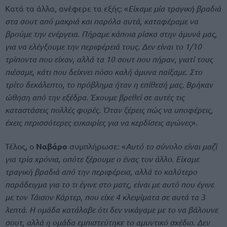
Κατά τα άλλα, ανέφερε τα εξής: «
Είχαμε μία τραγική βραδιά
στα σουτ από μακριά και παρόλα αυτά, καταφέραμε να
βρούμε την ενέργεια. Πήραμε κάποια ρίσκα στην άμυνά μας,
για να ελέγξουμε την περιφέρειά τους. Δεν είναι το 1/10
τρίποντα που είχαν, αλλά τα 10 σουτ που πήραν, γιατί τους
πιέσαμε, κάτι που δείχνει πόσο καλή άμυνα παίξαμε. Στο
τρίτο δεκάλεπτο, το πρόβλημα ήταν η επίθεσή μας. Βρήκαν
ώθηση από την εξέδρα. Έχουμε βρεθεί σε αυτές τις
καταστάσεις πολλές φορές. Όταν ξέρεις πώς να υποφέρεις,
έχεις περισσότερες ευκαιρίες για να κερδίσεις αγώνες
».
Τέλος, ο
Ναβάρο
συμπλήρωσε: «
Αυτό το σύνολο είναι μαζί
για τρία χρόνια, οπότε ξέρουμε ο ένας τον άλλο. Είχαμε
τραγική βραδιά από την περιφέρεια, αλλά το καλύτερο
παράδειγμα για το τι έγινε στο ματς, είναι με αυτό που έγινε
με τον Τάισον Κάρτερ, που είχε 4 κλεψίματα σε αυτά τα 3
λεπτά. Η ομάδα κατάλαβε ότι δεν νικάγαμε με το να βάλουνε
σουτ, αλλά η ομάδα εμπιστεύτηκε το αμυντικό σχέδιο. Δεν