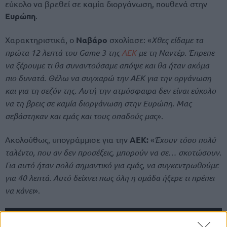
εύκολο να βρεθεί σε καμία διοργάνωση, πουθενά στην
Ευρώπη
.
Χαρακτηριστικά, ο
Ναβάρο
σχολίασε: «
Χθες είδαμε τα
πρώτα 12 λεπτά του Game 3 της
ΑΕΚ
με τη Ναντέρ. Έπρεπε
να ξέρουμε τι θα συναντούσαμε απόψε και θα ήταν ακόμα
πιο δυνατά. Θέλω να συγχαρώ την ΑΕΚ για την οργάνωση
και για τη σεζόν της. Αυτή την ατμόσφαιρα δεν είναι εύκολο
να τη βρεις σε καμία διοργάνωση στην Ευρώπη. Μας
σεβάστηκαν και εμάς και τους οπαδούς μα
ς».
Ακολούθως, υπογράμμισε για την
ΑΕΚ:
«
Έχουν τόσο πολύ
ταλέντο, που αν δεν προσέξεις, μπορούν να σε… σκοτώσουν.
Για αυτό ήταν πολύ σημαντικό για εμάς, να συγκεντρωθούμε
για 40 λεπτά. Αυτό δείχνει πως όλη η ομάδα ήξερε τι πρέπει
να κάνει
».