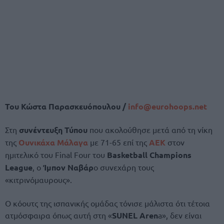
Του Κώστα Παρασκευόπουλου /
info@
eurohoops.
net
Στη
συνέντευξη Τύπου
που ακολούθησε μετά από τη νίκη
της
Ουνικάχα Μάλαγα
με 71-65 επί της
ΑΕΚ
στον
ημιτελικό του Final Four του
Basketball Champions
League
, ο
Ίμπον Ναβάρ
ο συνεχάρη τους
«κιτρινόμαυρους».
Ο κόουτς της ισπανικής ομάδας τόνισε μάλιστα ότι τέτοια
ατμόσφαιρα όπως αυτή στη «
SUNEL Aren
a», δεν είναι