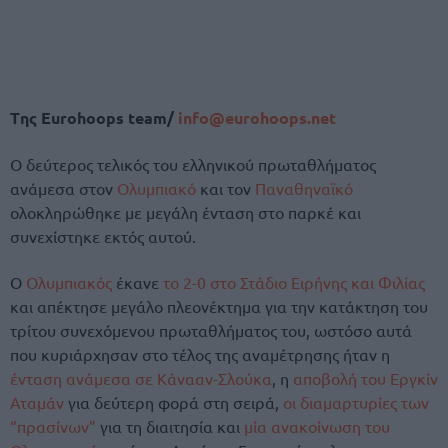
Tης Eurohoops team/
info@eurohoops.net
Ο δεύτερος τελικός του ελληνικού πρωταθλήματος
ανάμεσα στον
Ολυμπιακό
και τον
Παναθηναϊκό
ολοκληρώθηκε με μεγάλη ένταση στο παρκέ και
συνεχίστηκε εκτός αυτού.
Ο
Ολυμπιακός
έκανε
το 2-0 στο Στάδιο Ειρήνης και Φιλίας
και απέκτησε μεγάλο πλεονέκτημα για την κατάκτηση του
τρίτου συνεχόμενου πρωταθλήματος του, ωστόσο αυτά
που κυριάρχησαν στο τέλος της αναμέτρησης ήταν η
ένταση ανάμεσα σε Κάνααν-Σλούκα
, η
αποβολή του Εργκίν
Αταμάν
για δεύτερη φορά στη σειρά,
οι διαμαρτυρίες των
“πρασίνων”
για τη διαιτησία και
μία ανακοίνωση του