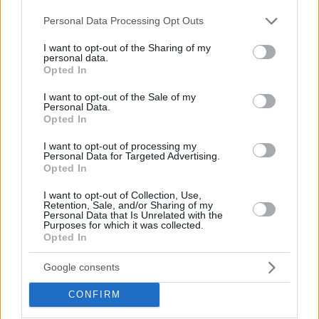
Please note that this website/app uses one or more Google
Personal Data Processing Opt Outs
services and may gather and store information including but
not limited to your visit or usage behaviour. You may click to
I want to opt-out of the Sharing of my
personal data.
grant or deny consent to Google and its third-party tags to
Opted In
“Σε αυτή τη χώρα θα πρέπει να σταθούμε μία φορά στη
use your data for below specified purposes in below Google
consent section.
δράση και όχι στην αντίδραση. Ας αφήσουμε τις αηδίες
I want to opt-out of the Sale of my
Personal Data.
και να δούμε ξεκάθαρα τι έχει συμβεί πάνω στο παρκέ.
Opted In
Εκεί να γίνει έρευνα και να επέμβουν οι Αρχές”.
I want to opt-out of processing my
Personal Data for Targeted Advertising.
Opted In
I want to opt-out of Collection, Use,
Retention, Sale, and/or Sharing of my
Personal Data that Is Unrelated with the
Purposes for which it was collected.
Opted In
Google consents
CONFIRM