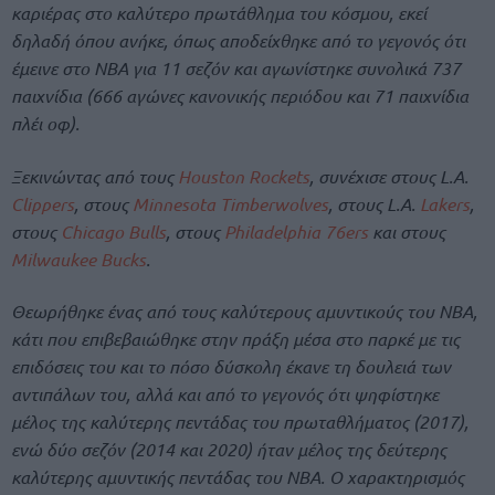
καριέρας στο καλύτερο πρωτάθλημα του κόσμου, εκεί
δηλαδή όπου ανήκε, όπως αποδείχθηκε από το γεγονός ότι
έμεινε στο ΝΒΑ για 11 σεζόν και αγωνίστηκε συνολικά 737
παιχνίδια (666 αγώνες κανονικής περιόδου και 71 παιχνίδια
πλέι οφ).
Ξεκινώντας από τους
Houston Rockets
, συνέχισε στους L.A.
Clippers
, στους
Minnesota Timberwolves
, στους L.A.
Lakers
,
στους
Chicago Bulls
, στους
Philadelphia 76ers
και στους
Milwaukee Bucks
.
Θεωρήθηκε ένας από τους καλύτερους αμυντικούς του ΝΒΑ,
κάτι που επιβεβαιώθηκε στην πράξη μέσα στο παρκέ με τις
επιδόσεις του και το πόσο δύσκολη έκανε τη δουλειά των
αντιπάλων του, αλλά και από το γεγονός ότι ψηφίστηκε
μέλος της καλύτερης πεντάδας του πρωταθλήματος (2017),
ενώ δύο σεζόν (2014 και 2020) ήταν μέλος της δεύτερης
καλύτερης αμυντικής πεντάδας του ΝΒΑ. Ο χαρακτηρισμός