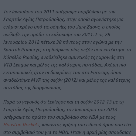
Τον Ιανουάριο του 2011 υπέγραψε συμβόλαιο με την
Σπαρτάκ Αγίας Πετρούπολης, στην οποία αγωνίστηκε για
ενάμισι χρόνο υπό τις οδηγίες του Jure Zdovc, ο οποίος
ανέλαβε την ομάδα το καλοκαίρι του 2011. Στις 28
Ιανουαρίου 2012 πέτυχε 38 πόντους στον αγώνα με την
Spartak Primorye, στη διάρκεια μίας σεζόν που κατέκτησε το
Κύπελλο Ρωσίας, αναδείχθηκε αμυντικός της χρονιάς στη
VTB League και μέλος της καλύτερης πεντάδας. Ακόμη πιο
εντυπωσιακές ήταν οι διακρίσεις του στο Εurocup, όπου
αναδείχθηκε MVP της σεζόν (2012) και μέλος της καλύτερης
πεντάδας της διοργάνωσης.
Παρά το γεγονός ότι ξεκίνησε και τη σεζόν 2012-13 με τη
Σπαρτάκ Αγίας Πετρούπολης, τον Ιανουάριο του 2013
υπέγραψε το πρώτο του συμβόλαιο στο ΝΒΑ με τους
Houston Rockets
, κάνοντας χρήση του ειδικού όρου που είχε
στο συμβόλαιό του για το ΝΒΑ. Ήταν η αρχή μίας σπουδαίας