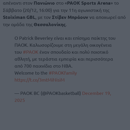
απέναντι στον
Πανιώνιο
στο «
PAOK Sports Arena
» το
Σάββατο (20/12, 16:00) για την 11η αγωνιστική της
Stoiximan GBL
, με τον
Στίβεν Μπράουν
να αποχωρεί από
την ομάδα της
Θεσσαλονίκης
.
Ο Patrick Beverley είναι και επίσημα παίκτης του
ΠΑΟΚ. Καλωσορίζουμε στη μεγάλη οικογένεια
του
#PAOK
έναν σπουδαίο και πολύ ποιοτικό
αθλητή, με τεράστια εμπειρία και περισσότερα
από 700 παιχνίδια στο ΝΒΑ.
Welcome to the
#PAOKfamily
https://t.co/3mtMiNisiM
— PAOK BC (@PAOKbasketball)
December 19,
2025