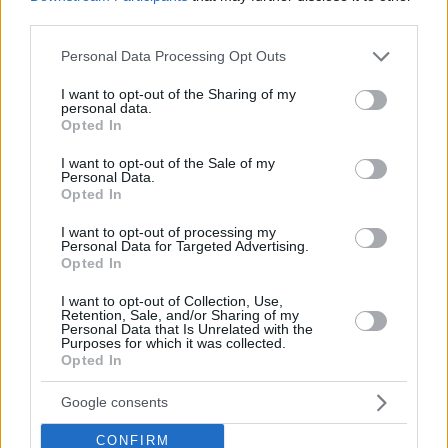
third parties.
Please note that this website/app uses one or more Google
Personal Data Processing Opt Outs
services and may gather and store information including but
not limited to your visit or usage behaviour. You may click to
I want to opt-out of the Sharing of my
personal data.
grant or deny consent to Google and its third-party tags to
Opted In
use your data for below specified purposes in below Google
consent section.
I want to opt-out of the Sale of my
Personal Data.
Opted In
I want to opt-out of processing my
Personal Data for Targeted Advertising.
Opted In
I want to opt-out of Collection, Use,
Retention, Sale, and/or Sharing of my
Personal Data that Is Unrelated with the
Purposes for which it was collected.
Opted In
Google consents
CONFIRM