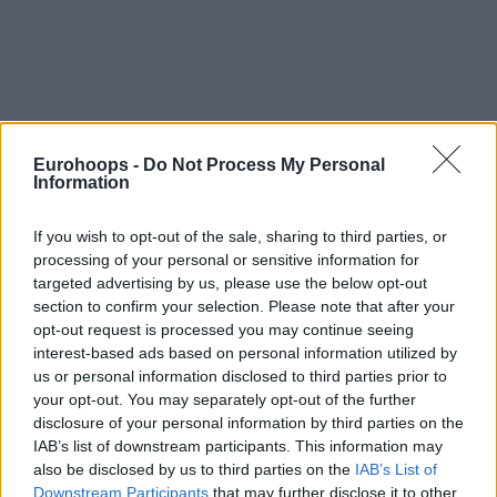
Eurohoops -
Do Not Process My Personal
Information
Η ανακοίνωση του ΠΑΟΚ:
«
Η ΚΑΕ ΠΑΟΚ ανακοινώνει τη
συμφωνία με τον Αμερικανό καλαθοσφαιριστή Patrick
If you wish to opt-out of the sale, sharing to third parties, or
Beverley, ο οποίος θα ενισχύσει την προσπάθεια της ομάδας
processing of your personal or sensitive information for
μας μέχρι το τέλος της αγωνιστικής περιόδου 2025-26.
targeted advertising by us, please use the below opt-out
section to confirm your selection. Please note that after your
opt-out request is processed you may continue seeing
Καλωσορίζουμε στη μεγάλη οικογένεια του ΠΑΟΚ έναν πολύ
interest-based ads based on personal information utilized by
έμπειρο και πολύ ποιοτικό παίκτη, με ξεχωριστή καριέρα στο
us or personal information disclosed to third parties prior to
ΝΒΑ, με 11 χρόνια παρουσίας στο καλύτερο πρωτάθλημα
your opt-out. You may separately opt-out of the further
του κόσμου και 737 παιχνίδια στο κορυφαίο επίπεδο.
disclosure of your personal information by third parties on the
IAB’s list of downstream participants. This information may
also be disclosed by us to third parties on the
IAB’s List of
Downstream Participants
that may further disclose it to other