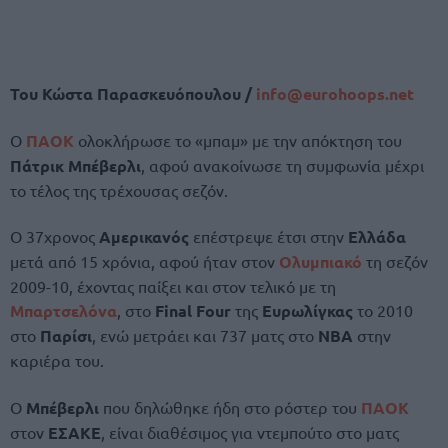
Του Κώστα Παρασκευόπουλου /
info@
eurohoops.
net
Ο
ΠΑΟΚ
ολοκλήρωσε το «μπαμ» με την απόκτηση του
Πάτρικ Μπέβερλι
, αφού ανακοίνωσε τη συμφωνία μέχρι
το τέλος της τρέχουσας σεζόν.
Ο 37χρονος
Αμερικανός
επέστρεψε έτσι στην
Ελλάδα
μετά από 15 χρόνια, αφού ήταν στον
Ολυμπιακό
τη σεζόν
2009-10, έχοντας παίξει και στον τελικό με τη
Μπαρτσελόνα
, στο
Final Four
της
Ευρωλίγκας
το 2010
στο
Παρίσι
, ενώ μετράει και 737 ματς στο
NBA
στην
καριέρα του.
Ο
Μπέβερλι
που δηλώθηκε ήδη στο ρόστερ του
ΠΑΟΚ
στον
ΕΣΑΚΕ
, είναι διαθέσιμος για ντεμπούτο στο ματς