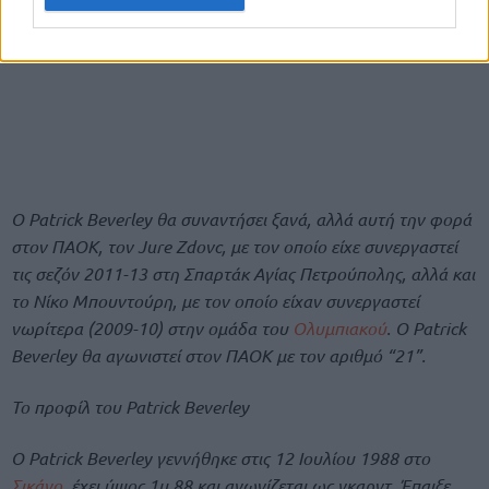
Ο Patrick Beverley θα συναντήσει ξανά, αλλά αυτή την φορά
στον ΠΑΟΚ, τον Jure Zdovc, με τον οποίο είχε συνεργαστεί
τις σεζόν 2011-13 στη Σπαρτάκ Αγίας Πετρούπολης, αλλά και
το Νίκο Μπουντούρη, με τον οποίο είχαν συνεργαστεί
νωρίτερα (2009-10) στην ομάδα του
Ολυμπιακού
. O Patrick
Beverley θα αγωνιστεί στον ΠΑΟΚ με τον αριθμό “21”.
Το προφίλ του Patrick Beverley
O Patrick Beverley γεννήθηκε στις 12 Ιουλίου 1988 στο
Σικάγο
, έχει ύψος 1μ.88 και αγωνίζεται ως γκαρντ. Έπαιξε