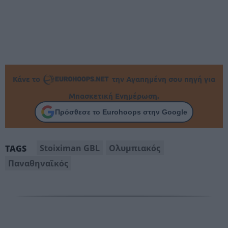
Κάνε το
την Αγαπημένη σου πηγή για
Μπασκετική Ενημέρωση.
Πρόσθεσε το Eurohoops στην Google
Stoiximan GBL
Ολυμπιακός
TAGS
Παναθηναΐκός