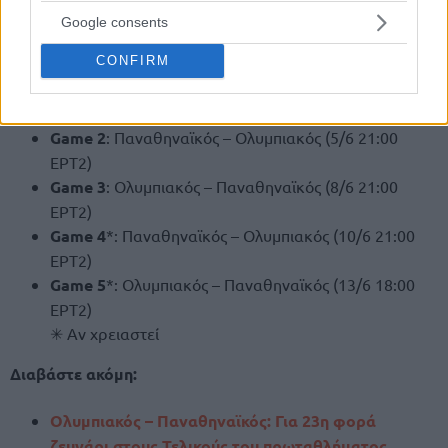
Google consents
Το πρόγραμμα των τελικών:
CONFIRM
Game 1
:
Ολυμπιακός
– Παναθηναϊκός (3/6 21:00
ΕΡΤ2)
Game 2
: Παναθηναϊκός – Ολυμπιακός (5/6 21:00
ΕΡΤ2)
Game 3
: Ολυμπιακός – Παναθηναϊκός (8/6 21:00
ΕΡΤ2)
Game 4
*: Παναθηναϊκός – Ολυμπιακός (10/6 21:00
ΕΡΤ2)
Game 5
*: Ολυμπιακός – Παναθηναϊκός (13/6 18:00
ΕΡΤ2)
✳ Αν χρειαστεί
Διαβάστε ακόμη:
Ολυμπιακός – Παναθηναϊκός: Για 23η φορά
ζευγάρι στους Τελικούς του πρωταθλήματος