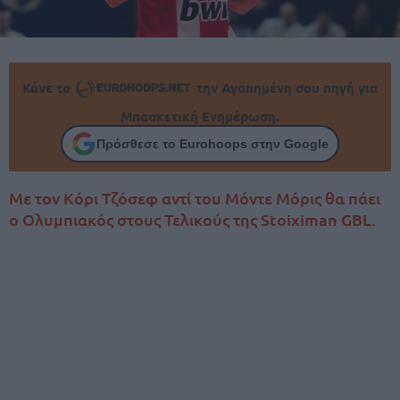
Κάνε το
την Αγαπημένη σου πηγή για
Μπασκετική Ενημέρωση.
Πρόσθεσε το Eurohoops στην Google
Με τον Κόρι Τζόσεφ αντί του Μόντε Μόρις θα πάει
ο Ολυμπιακός στους Τελικούς της Stoiximan GBL.