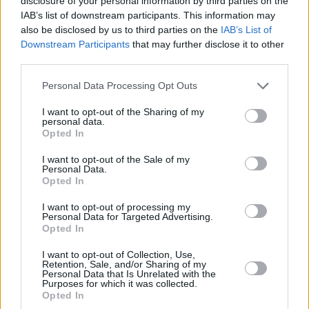
disclosure of your personal information by third parties on the
IAB’s list of downstream participants. This information may
also be disclosed by us to third parties on the
IAB’s List of
Downstream Participants
that may further disclose it to other
third parties.
Please note that this website/app uses one or more Google
Personal Data Processing Opt Outs
services and may gather and store information including but
not limited to your visit or usage behaviour. You may click to
I want to opt-out of the Sharing of my
personal data.
grant or deny consent to Google and its third-party tags to
Opted In
use your data for below specified purposes in below Google
consent section.
I want to opt-out of the Sale of my
Personal Data.
Opted In
I want to opt-out of processing my
Personal Data for Targeted Advertising.
Opted In
I want to opt-out of Collection, Use,
Retention, Sale, and/or Sharing of my
Personal Data that Is Unrelated with the
Purposes for which it was collected.
Opted In