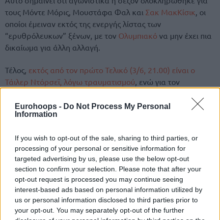
τους Μόντε Μόρις, Μουστάφα Φαλ και
Σακ ΜακΚίσικ
, οι
οποίοι έμειναν εκτός της ενεργής λίστας των
“ερυθρόλευκων” ξένων, με τον
Ολυμπιακό
να μην έχει πια
δικαίωμα για άλλη αλλαγή.
Τέλος,
εκτός από τον πρώτο Τελικό (3/6, 21.00) είναι ο
Τάιλερ Ντόρσεϊ, λόγω τραυματισμού
, ενώ για τον
Παναθηναϊκό
,
ο Κένεθ Φαρίντ, πήρε την θέση του
Μάριους Γκριγκόνις. στην 8αδα των ξένων.
Eurohoops -
Do Not Process My Personal
Information
If you wish to opt-out of the sale, sharing to third parties, or
processing of your personal or sensitive information for
targeted advertising by us, please use the below opt-out
section to confirm your selection. Please note that after your
opt-out request is processed you may continue seeing
interest-based ads based on personal information utilized by
us or personal information disclosed to third parties prior to
your opt-out. You may separately opt-out of the further