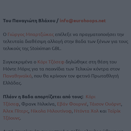
Του Παναγιώτη Βλάχου /
info@eurohoops.net
Ο
Γιώργος Μπαρτζώκας
επέλεξε να πραγματοποιήσει την
τελευταία διαθέσιμη αλλαγή στην 8αδα των ξένων για τους
τελικούς της Stoiximan GBL.
Συγκεκριμένα ο
Κόρι Τζόσεφ
δηλώθηκε στη θέση του
Μόντε Μόρις για τα παιχνίδια των Τελικών κόντρα στον
Παναθηναϊκό
, που θα κρίνουν τον φετινό Πρωταθλητή
Ελλάδας.
Πλέον η 8αδα απαρτίζεται από τους:
Κόρι
Τζόσεφ
, Φρανκ Νιλικίνα,
Εβάν Φουρνιέ
,
Τάισον Ουόρντ
,
Άλεκ Πίτερς
,
Νίκολα Μιλουτίνοφ
,
Ντόντα Χολ
και
Ταϊρίκ
Τζόουνς
.
Αυτό σημαίνει ότι αγωνιστικά η σεζόν ολοκληρώθηκε για