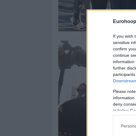
Eurohoop
If you wish 
sensitive in
confirm you
continue se
information 
further disc
participants
Downstream 
Please note
information 
deny consent
in below Go
Persona