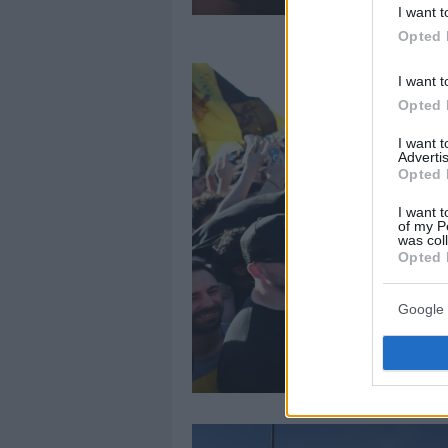
I want t
Opted 
I want t
Opted 
I want 
Advertis
Opted 
I want t
of my P
was col
Opted 
Google 