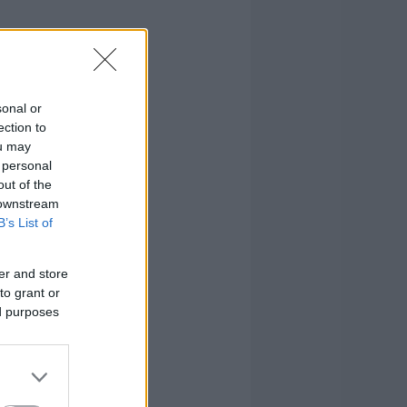
sonal or
ection to
ou may
 personal
out of the
 downstream
B’s List of
er and store
to grant or
ed purposes