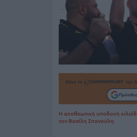
Κάνε το
την Α
Πρόσθεσ
Η αποθεωτική υποδοχή χιλιάδ
τον Βασίλη Σπανούλη.