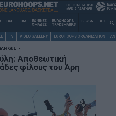
ΕΘΝΙΚΕΣ
EUROHOOPS
A
BCL
FIBA
BLOGS
BET
ΟΜΑΔΕΣ
TRADEMARKS
ΕΣ
TV
VIDEO GALLERY
EUROHOOPS ORGANIZATION
AN
MAN GBL
•
ούλη: Αποθεωτική
ιάδες φίλους του Άρη