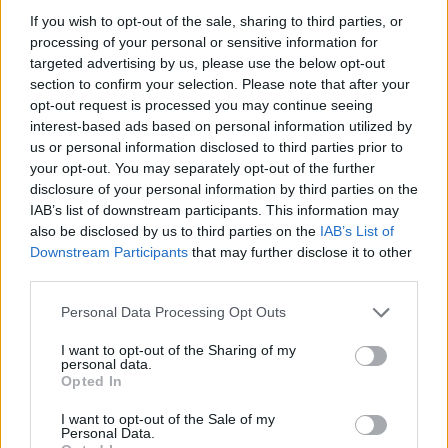
If you wish to opt-out of the sale, sharing to third parties, or
processing of your personal or sensitive information for
targeted advertising by us, please use the below opt-out
section to confirm your selection. Please note that after your
opt-out request is processed you may continue seeing
Το 1998, οι «κιτρινόμαυροι» με τον
Γιάννη Ιωαννίδη
στο
interest-based ads based on personal information utilized by
«τιμόνι», έπαιξαν για πρώτη φορά και μοναδική μέχρι
us or personal information disclosed to third parties prior to
τώρα, στην ιστορία της
Ένωσης
, σε έναν τελικό της
your opt-out. You may separately opt-out of the further
disclosure of your personal information by third parties on the
Ευρωλίγκας
.
IAB’s list of downstream participants. This information may
also be disclosed by us to third parties on the
IAB’s List of
Μιλάμε για το
Final Four
στη
Βαρκελώνη
, όπου αρχικά η
Downstream Participants
that may further disclose it to other
ΑΕΚ
απέκλεισε στον ημιτελικό τη
Μπενετόν Τρεβίζο
(69-
third parties.
66), αλλά μετά βρέθηκε σε κακή μέρα επιθετικά και
Please note that this website/app uses one or more Google
ηττήθηκε με 58-44 από την πανίσχυρη
Κίντερ Μπολόνια
,
Personal Data Processing Opt Outs
services and may gather and store information including but
στην οποία ξεχώριζε ο
Σάσα Ντανίλοβιτς
.
not limited to your visit or usage behaviour. You may click to
I want to opt-out of the Sharing of my
personal data.
grant or deny consent to Google and its third-party tags to
Opted In
use your data for below specified purposes in below Google
consent section.
I want to opt-out of the Sale of my
Personal Data.