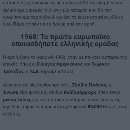
παρουσιάζει, ξεκινώντας με το ότι η
ΑΕΚ
έχει κερδίσει σε
τελικό τρεις φορές (σ.σ. συν μία τέταρτη που θα την
αναλύσουμε παρακάτω) και δεν τα έχει καταφέρει άλλες
δύο. Πάμε λοιπόν να τα δούμε από την αρχή.
1968: Το πρώτο ευρωπαϊκό
οποιασδήποτε ελληνικής ομάδας
Η αρχή έγινε το μακρινό 1968, όταν με παίκτες-αστέρια της
εποχής, όπως οι
Γιώργος Αμερικάνος
και
Γιώργος
Τρόντζος
, η
ΑΕΚ
έγραψε ιστορία.
Απέναντι σε μία πανίσχυρη τότε,
Σλάβια Πράγας
, η
Ένωση
είχε ψυχή και σε ένα
Καλλιμάρμαρο
όπου έγινε
ρεκόρ Γκίνες
για την παρουσία κόσμου, εντός και εκτός
γηπέδου, αφού επίσημα καταγράφηκαν
80.000
θεατές στις
εξέδρες.