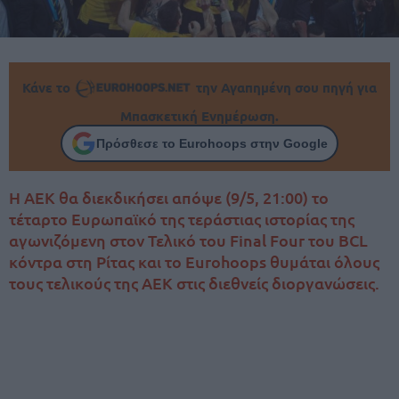
Κάνε το
την Αγαπημένη σου πηγή για
Μπασκετική Ενημέρωση.
Πρόσθεσε το Eurohoops στην Google
Η ΑΕΚ θα διεκδικήσει απόψε (9/5, 21:00) το
τέταρτο Ευρωπαϊκό της τεράστιας ιστορίας της
αγωνιζόμενη στον Τελικό του Final Four του BCL
κόντρα στη Ρίτας και το Eurohoops θυμάται όλους
τους τελικούς της ΑΕΚ στις διεθνείς διοργανώσεις.