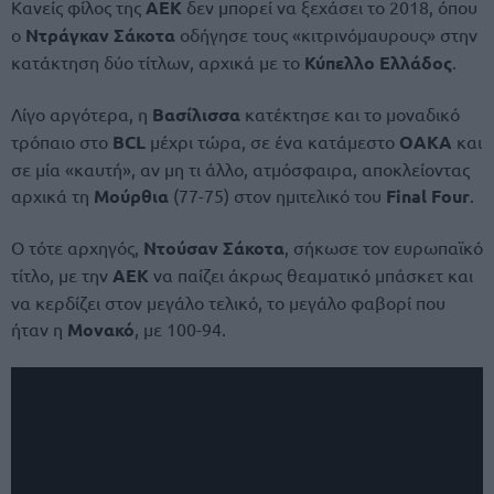
Κανείς φίλος της
ΑΕΚ
δεν μπορεί να ξεχάσει το 2018, όπου
ο
Ντράγκαν Σάκοτα
οδήγησε τους «κιτρινόμαυρους» στην
κατάκτηση δύο τίτλων, αρχικά με το
Κύπελλο Ελλάδος
.
Λίγο αργότερα, η
Βασίλισσα
κατέκτησε και το μοναδικό
τρόπαιο στο
BCL
μέχρι τώρα, σε ένα κατάμεστο
ΟΑΚΑ
και
σε μία «καυτή», αν μη τι άλλο, ατμόσφαιρα, αποκλείοντας
αρχικά τη
Μούρθια
(77-75) στον ημιτελικό του
Final Four
.
Ο τότε αρχηγός,
Ντούσαν Σάκοτα
, σήκωσε τον ευρωπαϊκό
τίτλο, με την
ΑΕΚ
να παίζει άκρως θεαματικό μπάσκετ και
να κερδίζει στον μεγάλο τελικό, το μεγάλο φαβορί που
ήταν η
Μονακό
, με 100-94.