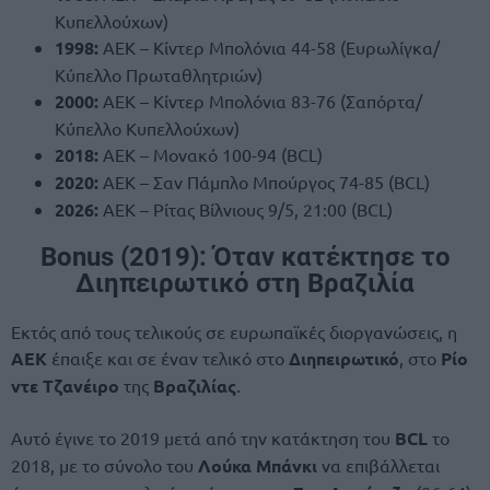
Κυπελλούχων)
1998:
ΑΕΚ – Κίντερ Μπολόνια 44-58 (Ευρωλίγκα/
Κύπελλο Πρωταθλητριών)
2000:
ΑΕΚ – Κίντερ Μπολόνια 83-76 (Σαπόρτα/
Κύπελλο Κυπελλούχων)
2018:
ΑΕΚ – Μονακό 100-94 (BCL)
2020:
ΑΕΚ – Σαν Πάμπλο Μπούργος 74-85 (BCL)
2026:
ΑΕΚ – Ρίτας Βίλνιους 9/5, 21:00 (BCL)
Bonus (2019): Όταν κατέκτησε το
Διηπειρωτικό στη Βραζιλία
Εκτός από τους τελικούς σε ευρωπαϊκές διοργανώσεις, η
ΑΕΚ
έπαιξε και σε έναν τελικό στο
Διηπειρωτικό
, στο
Ρίο
ντε Τζανέιρο
της
Βραζιλίας
.
Αυτό έγινε το 2019 μετά από την κατάκτηση του
BCL
το
2018, με το σύνολο του
Λούκα Μπάνκι
να επιβάλλεται