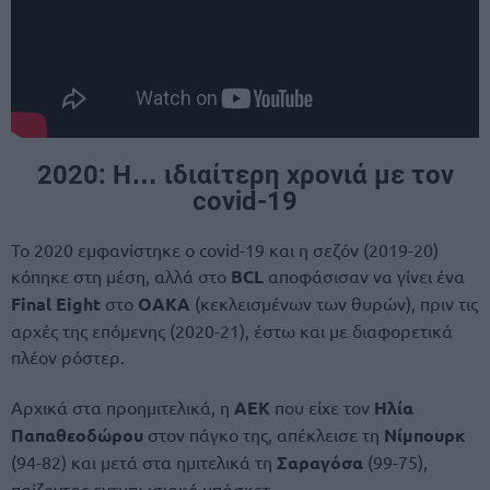
2020: Η… ιδιαίτερη χρονιά με τον
covid-19
Το 2020 εμφανίστηκε ο covid-19 και η σεζόν (2019-20)
κόπηκε στη μέση, αλλά στο
BCL
αποφάσισαν να γίνει ένα
Final Eight
στο
ΟΑΚΑ
(κεκλεισμένων των θυρών), πριν τις
αρχές της επόμενης (2020-21), έστω και με διαφορετικά
πλέον ρόστερ.
Αρχικά στα προημιτελικά, η
ΑΕΚ
που είχε τον
Ηλία
Παπαθεοδώρου
στον πάγκο της, απέκλεισε τη
Νίμπουρκ
(94-82) και μετά στα ημιτελικά τη
Σαραγόσα
(99-75),
παίζοντας εντυπωσιακό μπάσκετ.