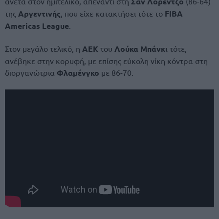
άνετα στον ημιτελικό, απέναντι στη
Σαν Λορέντζο
(86-64)
της
Αργεντινής
, που είχε κατακτήσει τότε το
FIBA
Americas League
.
Στον μεγάλο τελικό, η
ΑΕΚ
του
Λούκα Μπάνκι
τότε,
ανέβηκε στην κορυφή, με επίσης εύκολη νίκη κόντρα στη
διοργανώτρια
Φλαμένγκο
με 86-70.