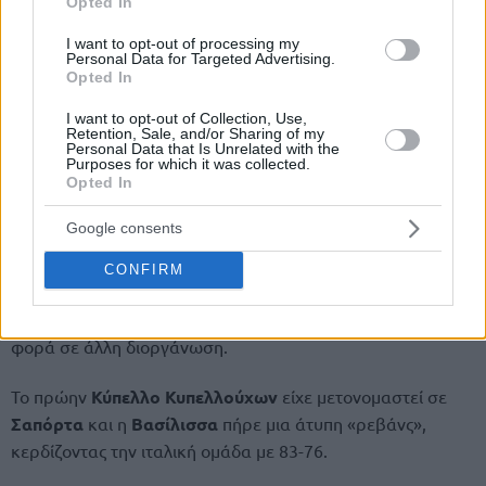
Opted In
I want to opt-out of processing my
Personal Data for Targeted Advertising.
Opted In
I want to opt-out of Collection, Use,
Retention, Sale, and/or Sharing of my
Personal Data that Is Unrelated with the
Purposes for which it was collected.
Opted In
2000: Η ρεβάνς από την Κίντερ στο
Google consents
Σαπόρτα
CONFIRM
Δύο χρόνια αργότερα, η μοίρα τα έφερε έτσι που η
ΑΕΚ
αντιμετώπισε ξανά την
Κίντερ Μπολόνια
, αλλά αυτή την
φορά σε άλλη διοργάνωση.
Το πρώην
Κύπελλο Κυπελλούχων
είχε μετονομαστεί σε
Σαπόρτα
και η
Βασίλισσα
πήρε μια άτυπη «ρεβάνς»,
κερδίζοντας την ιταλική ομάδα με 83-76.