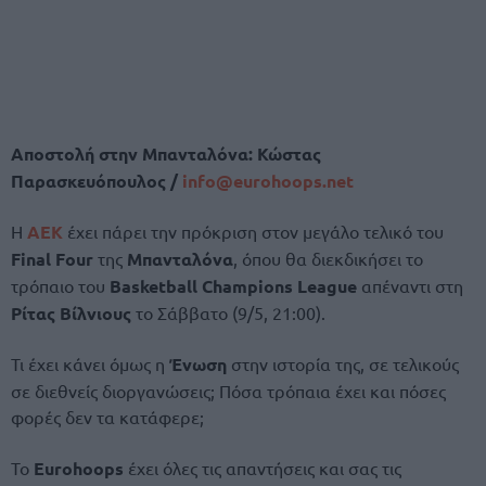
Αποστολή στην Μπανταλόνα: Κώστας
Παρασκευόπουλος /
info@
eurohoops.
net
Η
ΑΕΚ
έχει πάρει την πρόκριση στον μεγάλο τελικό του
Final Four
της
Μπανταλόνα
, όπου θα διεκδικήσει το
τρόπαιο του
Basketball Champions League
απέναντι στη
Ρίτας Βίλνιους
το Σάββατο (9/5, 21:00).
Τι έχει κάνει όμως η
Ένωση
στην ιστορία της, σε τελικούς
σε διεθνείς διοργανώσεις; Πόσα τρόπαια έχει και πόσες
φορές δεν τα κατάφερε;
Το
Eurohoops
έχει όλες τις απαντήσεις και σας τις