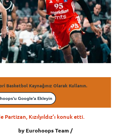
ori Basketbol Kaynağınız Olarak Kullanın.
hoops'u Google'a Ekleyin
de Partizan, Kızılyıldız’ı konuk etti.
by Eurohoops Team /