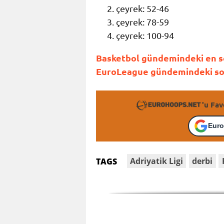
çeyrek: 52-46
çeyrek: 78-59
çeyrek: 100-94
Basketbol gündemindeki en son
EuroLeague gündemindeki son 
'u Fav
Euro
Adriyatik Ligi
derbi
TAGS