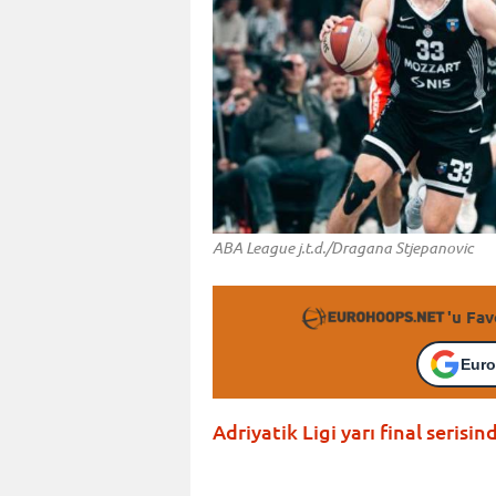
ABA League j.t.d./Dragana Stjepanovic
'u Fav
Euro
Adriyatik Ligi yarı final serisin