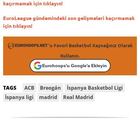
kaçırmamak için tıklayın!
EuroLeague gündemindeki son gelişmeleri kaçırmamak
için tıklayın!
'u Favori Basketbol Kaynağınız Olarak
Kullanın.
Eurohoops'u Google'a Ekleyin
ACB
Breogán
İspanya Basketbol Ligi
TAGS
İspanya ligi
madrid
Real Madrid