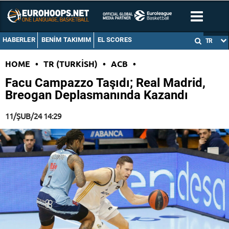
HABERLER
BENIM TAKIMIM
EL SCORES
TR
HOME
•
TR (TURKISH)
•
ACB
•
Facu Campazzo Taşıdı; Real Madrid,
Breogan Deplasmanında Kazandı
11/ŞUB/24 14:29