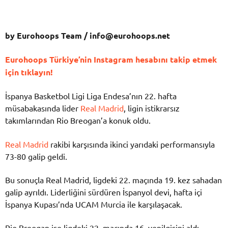
by Eurohoops Team /
info@eurohoops.net
Eurohoops Türkiye’nin Instagram hesabını takip etmek
için tıklayın!
İspanya Basketbol Ligi Liga Endesa’nın 22. hafta
müsabakasında lider
Real Madrid
, ligin istikrarsız
takımlarından Rio Breogan’a konuk oldu.
Real Madrid
rakibi karşısında ikinci yarıdaki performansıyla
73-80 galip geldi.
Bu sonuçla Real Madrid, ligdeki 22. maçında 19. kez sahadan
galip ayrıldı. Liderliğini sürdüren İspanyol devi, hafta içi
İspanya Kupası’nda UCAM Murcia ile karşılaşacak.
Rio Breogan ise ligdeki 22. maçında 16. yenilgisini aldı.