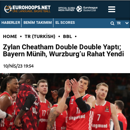
HABERLER
BENIM TAKIMIM
EL SCORES
TR
HOME
•
TR (TURKISH)
•
BBL
•
Zylan Cheatham Double Double Yaptı;
Bayern Münih, Wurzburg’u Rahat Yendi
10/NIS/23 19:54