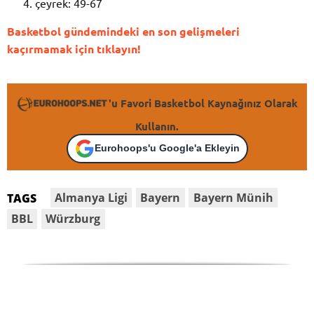
çeyrek: 49-67
Basketbol gündemindeki en son gelişmeleri
kaçırmamak için tıklayın!
'u Favori Basketbol Kaynağınız Olarak
Kullanın.
Eurohoops'u Google'a Ekleyin
Almanya Ligi
Bayern
Bayern Münih
TAGS
BBL
Würzburg