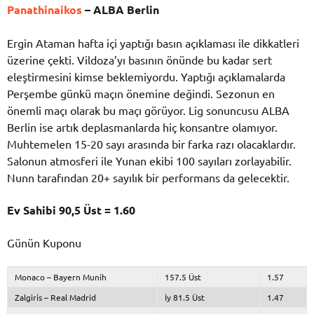
Panathinaikos
– ALBA Berlin
Ergin Ataman hafta içi yaptığı basın açıklaması ile dikkatleri
üzerine çekti. Vildoza’yı basının önünde bu kadar sert
eleştirmesini kimse beklemiyordu. Yaptığı açıklamalarda
Perşembe günkü maçın önemine değindi. Sezonun en
önemli maçı olarak bu maçı görüyor. Lig sonuncusu ALBA
Berlin ise artık deplasmanlarda hiç konsantre olamıyor.
Muhtemelen 15-20 sayı arasında bir farka razı olacaklardır.
Salonun atmosferi ile Yunan ekibi 100 sayıları zorlayabilir.
Nunn tarafından 20+ sayılık bir performans da gelecektir.
Ev Sahibi 90,5 Üst = 1.60
Günün Kuponu
Monaco – Bayern Munih
157.5 Üst
1.57
Zalgiris – Real Madrid
İy 81.5 Üst
1.47