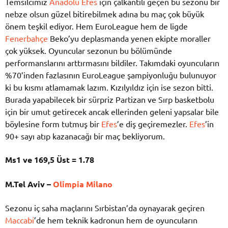
Temsilcimiz
Anadolu Efes
için çalkantılı geçen bu sezonu bir
nebze olsun güzel bitirebilmek adına bu maç çok büyük
önem teşkil ediyor. Hem EuroLeague hem de ligde
Fenerbahçe
Beko’yu deplasmanda yenen ekipte moraller
çok yüksek. Oyuncular sezonun bu bölümünde
performanslarını arttırmasını bildiler. Takımdaki oyuncuların
%70’inden fazlasının EuroLeague şampiyonluğu bulunuyor
ki bu kısmı atlamamak lazım. Kızılyıldız için ise sezon bitti.
Burada yapabilecek bir sürpriz Partizan ve Sırp basketbolu
için bir umut getirecek ancak ellerinden geleni yapsalar bile
böylesine form tutmuş bir
Efes
’e diş geçiremezler.
Efes
’in
90+ sayı atıp kazanacağı bir maç bekliyorum.
Ms1 ve 169,5 Üst = 1.78
M.Tel Aviv –
Olimpia Milano
Sezonu iç saha maçlarını Sırbistan’da oynayarak geçiren
Maccabi
’de hem teknik kadronun hem de oyuncuların