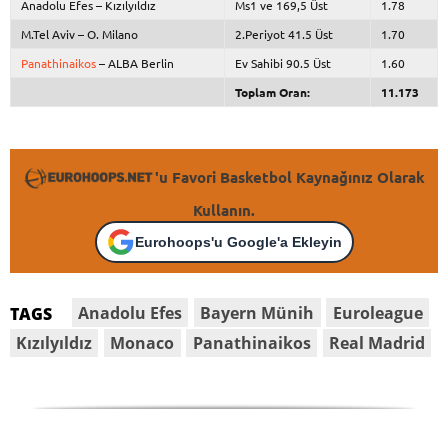
Anadolu Efes – Kızılyıldız
Ms1 ve 169,5 Üst
1.78
M.Tel Aviv – O. Milano
2.Periyot 41.5 Üst
1.70
Panathinaikos
– ALBA Berlin
Ev Sahibi 90.5 Üst
1.60
Toplam Oran:
11.173
'u Favori Basketbol Kaynağınız Olarak
Kullanın.
Eurohoops'u Google'a Ekleyin
Anadolu Efes
Bayern Münih
Euroleague
TAGS
Kızılyıldız
Monaco
Panathinaikos
Real Madrid