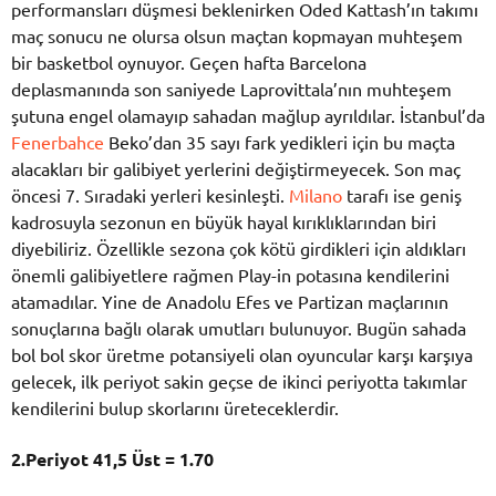
performansları düşmesi beklenirken Oded Kattash’ın takımı
maç sonucu ne olursa olsun maçtan kopmayan muhteşem
bir basketbol oynuyor. Geçen hafta Barcelona
deplasmanında son saniyede Laprovittala’nın muhteşem
şutuna engel olamayıp sahadan mağlup ayrıldılar. İstanbul’da
Fenerbahce
Beko’dan 35 sayı fark yedikleri için bu maçta
alacakları bir galibiyet yerlerini değiştirmeyecek. Son maç
öncesi 7. Sıradaki yerleri kesinleşti.
Milano
tarafı ise geniş
kadrosuyla sezonun en büyük hayal kırıklıklarından biri
diyebiliriz. Özellikle sezona çok kötü girdikleri için aldıkları
önemli galibiyetlere rağmen Play-in potasına kendilerini
atamadılar. Yine de Anadolu Efes ve Partizan maçlarının
sonuçlarına bağlı olarak umutları bulunuyor. Bugün sahada
bol bol skor üretme potansiyeli olan oyuncular karşı karşıya
gelecek, ilk periyot sakin geçse de ikinci periyotta takımlar
kendilerini bulup skorlarını üreteceklerdir.
2.Periyot 41,5 Üst = 1.70