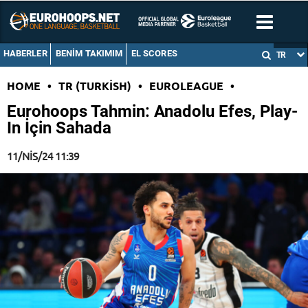
HABERLER
BENIM TAKIMIM
EL SCORES
TR
HOME
•
TR (TURKISH)
•
EUROLEAGUE
•
Eurohoops Tahmin: Anadolu Efes, Play-
In İçin Sahada
11/NIS/24 11:39