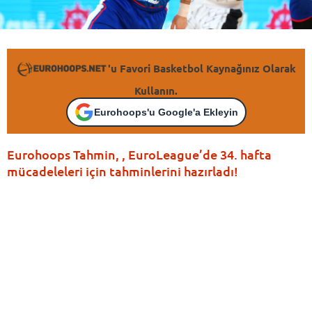
'u Favori Basketbol Kaynağınız Olarak
Kullanın.
Eurohoops'u Google'a Ekleyin
Eurohoops Tahmin, , EuroLeague’de 34. hafta
mücadeleleri için tahminlerini hazırladı!