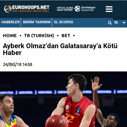
HABERLER
BENIM TAKIMIM
EL SCORES
TR
HOME
•
TR (TURKISH)
•
BET
•
Ayberk Olmaz’dan Galatasaray’a Kötü
Haber
24/EKI/18 14:58