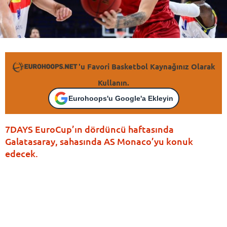
'u Favori Basketbol Kaynağınız Olarak
Kullanın.
Eurohoops'u Google'a Ekleyin
7DAYS EuroCup’ın dördüncü haftasında
Galatasaray, sahasında AS Monaco’yu konuk
edecek.