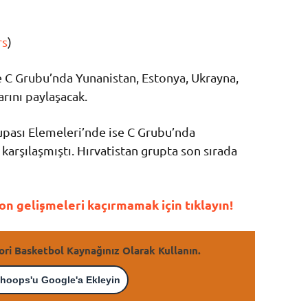
rs
)
e C Grubu’nda Yunanistan, Estonya, Ukrayna,
arını paylaşacak.
upası Elemeleri’nde ise C Grubu’nda
 karşılaşmıştı. Hırvatistan grupta son sırada
n gelişmeleri kaçırmamak için tıklayın!
ori Basketbol Kaynağınız Olarak Kullanın.
hoops'u Google'a Ekleyin