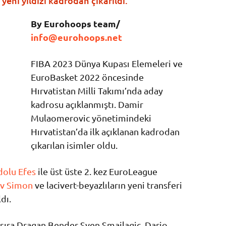
yeni yıldızı kadrodan çıkarıldı.
By Eurohoops team/
info@eurohoops.net
FIBA 2023 Dünya Kupası Elemeleri ve
EuroBasket 2022 öncesinde
Hırvatistan Milli Takımı’nda aday
kadrosu açıklanmıştı. Damir
Mulaomerovic yönetimindeki
Hırvatistan’da ilk açıklanan kadrodan
çıkarılan isimler oldu.
olu Efes
ile üst üste 2. kez EuroLeague
av Simon
ve lacivert-beyazlıların yeni transferi
dı.
ı sıra Dragan Bender Sven Smailagic, Dario