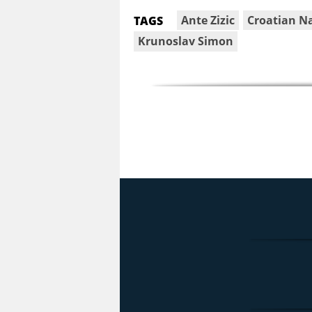
Ante Zizic
Croatian N
TAGS
Krunoslav Simon