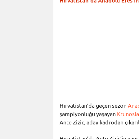
Hırvatistan’da Anadolu Efes’in 
Hırvatistan’da geçen sezon
Anad
şampiyonluğu yaşayan
Krunosl
Ante Zizic, aday kadrodan çıkarıl
Hırvatistan’da Ante Zizic’in yan