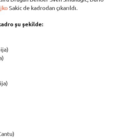
ljko
Sakic de kadrodan çıkarıldı.
kadro şu şekilde:
ija)
a)
ija)
Cantu)