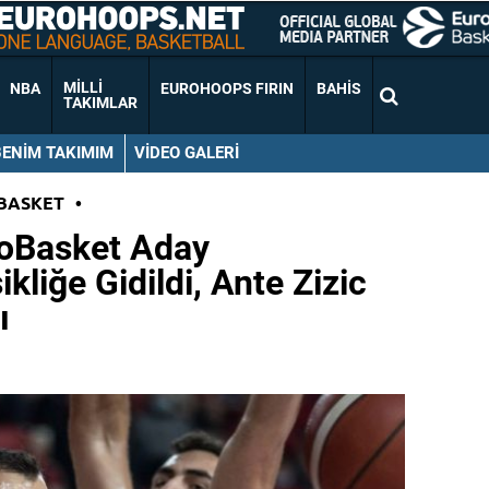
MILLI
NBA
EUROHOOPS FIRIN
BAHIS
TAKIMLAR
BENIM TAKIMIM
VIDEO GALERI
BASKET
•
roBasket Aday
liğe Gidildi, Ante Zizic
ı