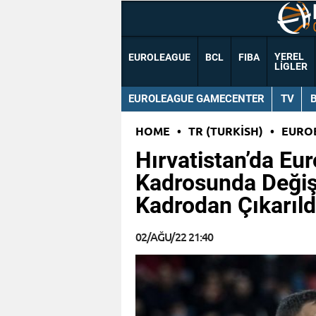
YEREL
EUROLEAGUE
BCL
FIBA
LIGLER
EUROLEAGUE GAMECENTER
TV
HOME
•
TR (TURKISH)
•
EURO
Hırvatistan’da Eu
Kadrosunda Değişik
Kadrodan Çıkarıld
02/AĞU/22 21:40