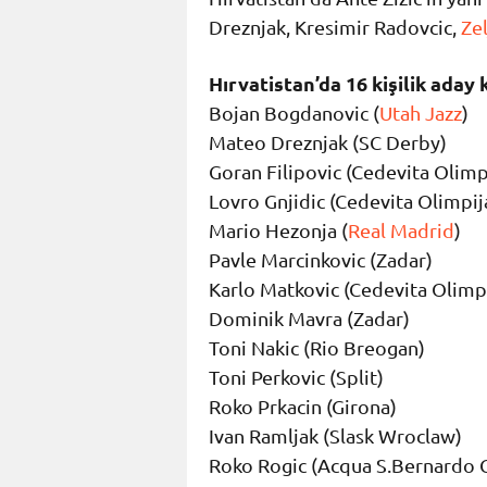
Dreznjak, Kresimir Radovcic,
Ze
Hırvatistan’da 16 kişilik aday 
Bojan Bogdanovic (
Utah Jazz
)
Mateo Dreznjak (SC Derby)
Goran Filipovic (Cedevita Olimp
Lovro Gnjidic (Cedevita Olimpij
Mario Hezonja (
Real Madrid
)
Pavle Marcinkovic (Zadar)
Karlo Matkovic (Cedevita Olimp
Dominik Mavra (Zadar)
Toni Nakic (Rio Breogan)
Toni Perkovic (Split)
Roko Prkacin (Girona)
Ivan Ramljak (Slask Wroclaw)
Roko Rogic (Acqua S.Bernardo 