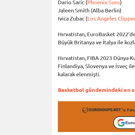
Dario Saric (
Phoenix Suns
)
Jaleen Smith (Alba Berlin)
Ivica Zubac (
Los Angeles Clippe
Hırvatistan, EuroBasket 2022’d
Büyük Britanya ve İtalya ile kozl
Hırvatistan, FIBA 2023 Dünya K
Finlandiya, Slovenya ve İsveç ile
kalarak elenmişti.
Basketbol gündemindeki en so
'u Fav
Euro