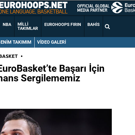
MILLI
NBA
EUROHOOPS FIRIN
BAHIS
TAKIMLAR
BENIM TAKIMIM
VIDEO GALERI
BASKET
•
“EuroBasket’te Başarı İçin
rmans Sergilememiz