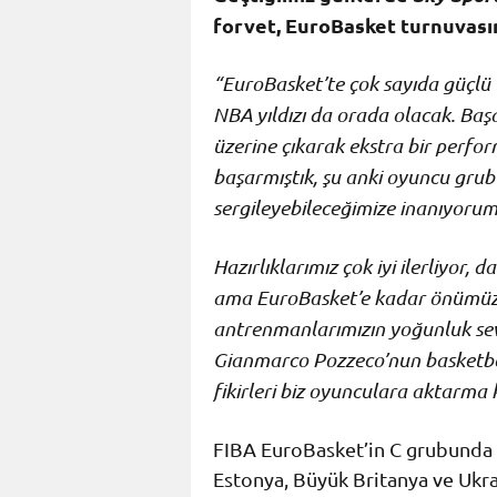
forvet, EuroBasket turnuvası
“EuroBasket’te çok sayıda güçlü
NBA yıldızı da orada olacak. Başa
üzerine çıkarak ekstra bir perfo
başarmıştık, şu anki oyuncu grub
sergileyebileceğimize inanıyorum
Hazırlıklarımız çok iyi ilerliyor
ama EuroBasket’e kadar önümüzde
antrenmanlarımızın yoğunluk se
Gianmarco Pozzeco’nun basketbol 
fikirleri biz oyunculara aktarma k
FIBA EuroBasket’in C grubunda ye
Estonya, Büyük Britanya ve Ukra