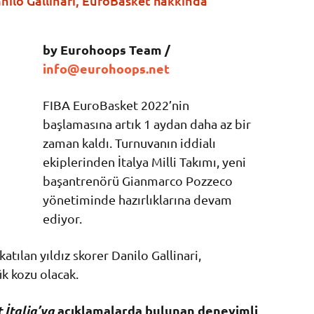
Danilo Gallinari, EuroBasket hakkında
by Eurohoops Team /
info@eurohoops.net
FIBA EuroBasket 2022’nin
başlamasına artık 1 aydan daha az bir
zaman kaldı. Turnuvanın iddialı
ekiplerinden İtalya Milli Takımı, yeni
başantrenörü Gianmarco Pozzeco
yönetiminde hazırlıklarına devam
ediyor.
 katılan yıldız skorer Danilo Gallinari,
k kozu olacak.
 İtalia’ya
açıklamalarda bulunan deneyimli