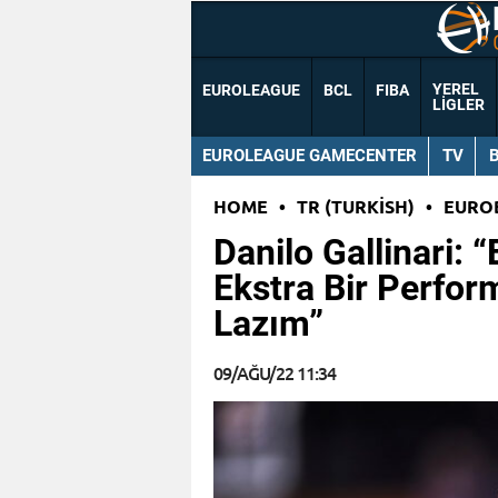
YEREL
EUROLEAGUE
BCL
FIBA
LIGLER
EUROLEAGUE GAMECENTER
TV
HOME
•
TR (TURKISH)
•
EURO
Danilo Gallinari: 
Ekstra Bir Perfo
Lazım”
09/AĞU/22 11:34