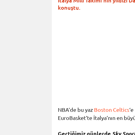
İtalya Milli Takımı’nın yıldızı 
konuştu.
NBA’de bu yaz
Boston Celtics
‘e
EuroBasket’te İtalya’nın en büyü
Geçtiğimiz günlerde
Sky Sport