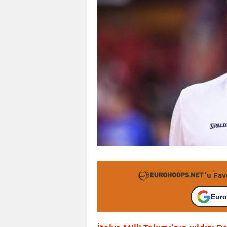
'u Fav
Euro