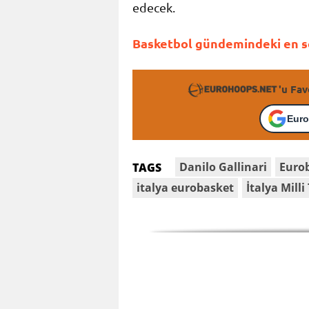
edecek.
Basketbol gündemindeki en so
'u Fav
Euro
Danilo Gallinari
Euro
TAGS
italya eurobasket
İtalya Mill