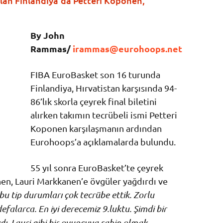
alan Finlandiya’da Petteri Koponen,
By John
Rammas/
irammas@eurohoops.net
FIBA EuroBasket son 16 turunda
Finlandiya, Hırvatistan karşısında 94-
86’lık skorla çeyrek final biletini
alırken takımın tecrübeli ismi Petteri
Koponen karşılaşmanın ardından
Eurohoops’a açıklamalarda bulundu.
55 yıl sonra EuroBasket’te çeyrek
en, Lauri Markkanen’e övgüler yağdırdı ve
 bu tip durumları çok tecrübe ettik. Zorlu
falarca. En iyi derecemiz 9.luktu. Şimdi bir
zdı. Lauri gibi bir oyuncuya sahip olmak…