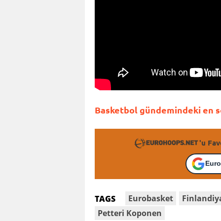
Basketbol gündemindeki en so
'u Fav
Euro
Eurobasket
Finlandiy
TAGS
Petteri Koponen