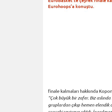
EuroBasket’te çeyrek finale k
Eurohoops’a konuştu.
finale kalmaları hakkında Kopon
“Çok büyük bir zafer. Biz aslında
gruplardan çıkıp hemen elendik de
sonraki seviyeye çıktık. İnanılma