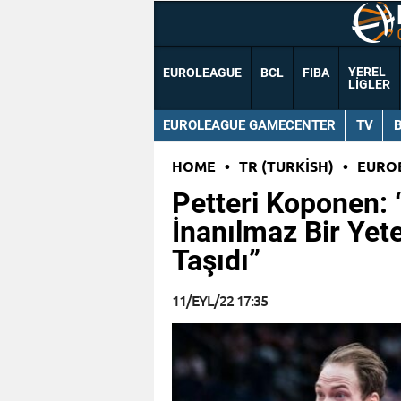
YEREL
EUROLEAGUE
BCL
FIBA
LIGLER
EUROLEAGUE GAMECENTER
TV
HOME
•
TR (TURKISH)
•
EURO
Petteri Koponen:
İnanılmaz Bir Yet
Taşıdı”
11/EYL/22 17:35