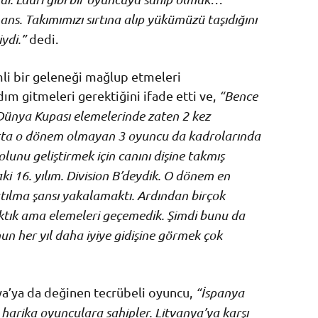
ns. Takımımızı sırtına alıp yükümüzü taşıdığını
ydi.”
dedi.
li bir geleneği mağlup etmeleri
m gitmeleri gerektiğini ifade etti ve,
“Bence
Dünya Kupası elemelerinde zaten 2 kez
atta o dönem olmayan 3 oyuncu da kadrolarında
lunu geliştirmek için canını dişine takmış
i 16. yılım. Division B’deydik. O dönem en
tılma şansı yakalamaktı. Ardından birçok
ıktık ama elemeleri geçemedik. Şimdi bunu da
un her yıl daha iyiye gidişine görmek çok
nya’ya da değinen tecrübeli oyuncu,
“İspanya
a harika oyunculara sahipler. Litvanya’ya karşı