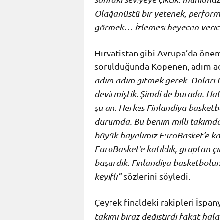
Olağanüstü bir yetenek, performa
görmek… İzlemesi heyecan verici
Hırvatistan gibi Avrupa’da önem
sorulduğunda Kopenen, adım adı
adım adım gitmek gerek. Onları 
devirmiştik. Şimdi de burada. H
şu an. Herkes Finlandiya basketbo
durumda. Bu benim milli takımdak
büyük hayalimiz EuroBasket’e ka
EuroBasket’e katıldık, gruptan ç
başardık. Finlandiya basketbolun
keyifli”
sözlerini söyledi.
Çeyrek finaldeki rakipleri İspa
takımı biraz değiştirdi fakat hal