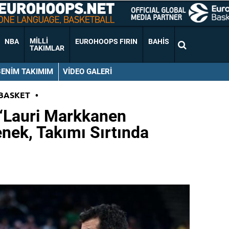
MILLI
NBA
EUROHOOPS FIRIN
BAHIS
TAKIMLAR
BENIM TAKIMIM
VIDEO GALERI
BASKET
•
 “Lauri Markkanen
enek, Takımı Sırtında