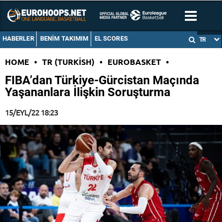
HABERLER
BENIM TAKIMIM
EL SCORES
TR
HOME
•
TR (TURKISH)
•
EUROBASKET
•
FIBA’dan Türkiye-Gürcistan Maçında
Yaşananlara İlişkin Soruşturma
15/EYL/22 18:23