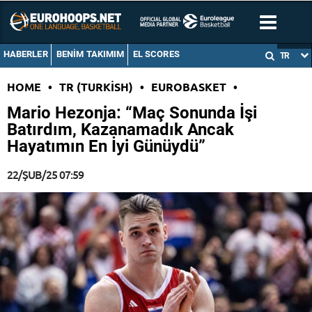
HABERLER
BENIM TAKIMIM
EL SCORES
TR
HOME
•
TR (TURKISH)
•
EUROBASKET
•
Mario Hezonja: “Maç Sonunda İşi
Batırdım, Kazanamadık Ancak
Hayatımın En İyi Günüydü”
22/ŞUB/25 07:59