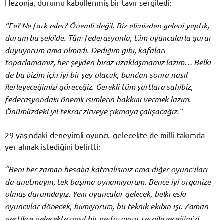
Hezonja, durumu kabullenmiş bir tavır sergiledi:
“Ee? Ne fark eder? Önemli değil. Biz elimizden geleni yaptık,
durum bu şekilde. Tüm federasyonla, tüm oyuncularla gurur
duyuyorum ama olmadı. Dediğim gibi, kafaları
toparlamamız, her şeyden biraz uzaklaşmamız lazım… Belki
de bu bizim için iyi bir şey olacak, bundan sonra nasıl
ilerleyeceğimizi göreceğiz. Gerekli tüm şartlara sahibiz,
federasyondaki önemli isimlerin hakkını vermek lazım.
Önümüzdeki yıl tekrar zirveye çıkmaya çalışacağız.”
29 yaşındaki deneyimli oyuncu gelecekte de milli takımda
yer almak istediğini belirtti:
“Beni her zaman hesaba katmalısınız ama diğer oyuncuları
da unutmayın, tek başıma oynamıyorum. Bence iyi organize
olmuş durumdayız. Yeni oyuncular gelecek, belki eski
oyuncular dönecek, bilmiyorum, bu teknik ekibin işi. Zaman
geçtikçe gelecekte nasıl bir performans sergileyeceğimizi