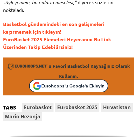
söyleyemem, bu onların meselesi,”
diyerek sözlerini
noktaladı.
Basketbol gündemindeki en son gelişmeleri
kaçırmamak için tıklayın!
EuroBasket 2025 Elemeleri Heyecanını Bu Link
Üzerinden Takip Edebilirsiniz!
'u Favori Basketbol Kaynağınız Olarak
Kullanın.
Eurohoops'u Google'a Ekleyin
Eurobasket
Eurobasket 2025
Hırvatistan
TAGS
Mario Hezonja