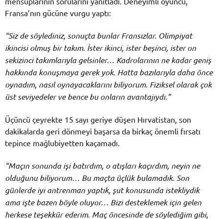
mensuplarının sorularını yanıtladı. Deneyimli oyuncu,
Fransa’nın gücüne vurgu yaptı:
“Siz de söylediniz, sonuçta bunlar Fransızlar. Olimpiyat
ikincisi olmuş bir takım. İster ikinci, ister beşinci, ister on
sekizinci takımlarıyla gelsinler… Kadrolarının ne kadar geniş
hakkında konuşmaya gerek yok. Hatta bazılarıyla daha önce
oynadım, nasıl oynayacaklarını biliyorum. Fiziksel olarak çok
üst seviyedeler ve bence bu onların avantajıydı.”
Üçüncü çeyrekte 15 sayı geriye düşen Hırvatistan, son
dakikalarda geri dönmeyi başarsa da birkaç önemli fırsatı
tepince mağlubiyetten kaçamadı.
“Maçın sonunda işi batırdım, o atışları kaçırdım, neyin ne
olduğunu biliyorum… Bu maçta üçlük bulamadık. Son
günlerde iyi antrenman yaptık, şut konusunda istekliydik
ama işte bazen böyle oluyor… Bizi desteklemek için gelen
herkese teşekkür ederim. Maç öncesinde de söylediğim gibi,