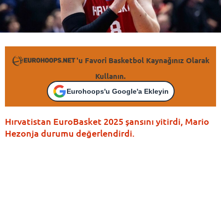
'u Favori Basketbol Kaynağınız Olarak
Kullanın.
Eurohoops'u Google'a Ekleyin
Hırvatistan EuroBasket 2025 şansını yitirdi, Mario
Hezonja durumu değerlendirdi.