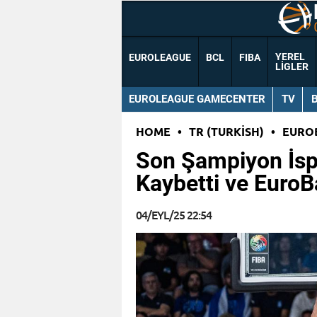
YEREL
EUROLEAGUE
BCL
FIBA
LIGLER
EUROLEAGUE GAMECENTER
TV
HOME
•
TR (TURKISH)
•
EURO
Son Şampiyon İsp
Kaybetti ve EuroB
04/EYL/25 22:54