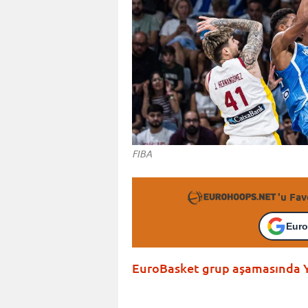
FIBA
'u Fav
Euro
EuroBasket grup aşamasında Yun