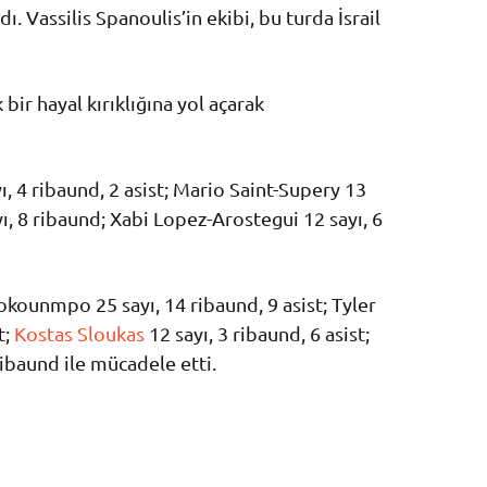
ı. Vassilis Spanoulis’in ekibi, bu turda İsrail
ir hayal kırıklığına yol açarak
ı, 4 ribaund, 2 asist; Mario Saint-Supery 13
yı, 8 ribaund; Xabi Lopez-Arostegui 12 sayı, 6
okounmpo 25 sayı, 14 ribaund, 9 asist; Tyler
t;
Kostas Sloukas
12 sayı, 3 ribaund, 6 asist;
ibaund ile mücadele etti.