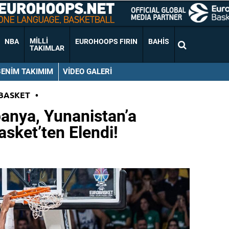
MILLI
NBA
EUROHOOPS FIRIN
BAHIS
TAKIMLAR
BENIM TAKIMIM
VIDEO GALERI
BASKET
•
anya, Yunanistan’a
asket’ten Elendi!