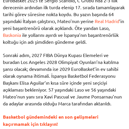
EuroBasket 2025’te Sergio Scariolo, C Grubu’nda 2-3’lük
derecenin ardından ilk turda elenip 17. sırada tamamlayarak
tarihi görev süresine nokta koydu. Bu yazın başında 64
yaşındaki İtalyan çalıştırıcı, Mateo’nun yerine
Real Madrid
’in
yeni başantrenörü olarak açıklandı. Öte yandan Laso,
Baskonia
ile yollarını ayırdı ve İspanya’nın başantrenörlük
koltuğu için adı şimdiden gündeme geldi.
Sonraki adım, 2027 FIBA Dünya Kupası Elemeleri ve
buradan Los Angeles 2028 Olimpiyat Oyunları’na katılma
şansı olacak; devamında ise 2029 EuroBasket’in ev sahibi
olarak oynama ihtimali. İspanya Basketbol Federasyonu
Başkanı Elisa Aguilar’ın kısa süre içinde yeni seçiciyi
açıklaması bekleniyor. 57 yaşındaki Laso ve 56 yaşındaki
Mateo’nun yanı sıra Xavi Pascual ve Jaume Ponsarnau’nun
da adaylar arasında olduğu Marca tarafından aktarıldı.
Basketbol gündemindeki en son gelişmeleri
kaçırmamak için tıklayın!