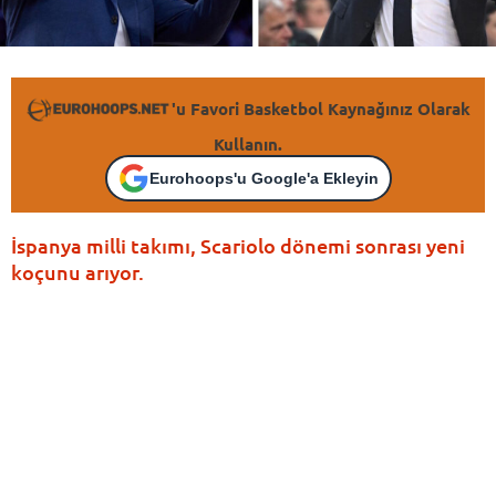
'u Favori Basketbol Kaynağınız Olarak
Kullanın.
Eurohoops'u Google'a Ekleyin
İspanya milli takımı, Scariolo dönemi sonrası yeni
koçunu arıyor.