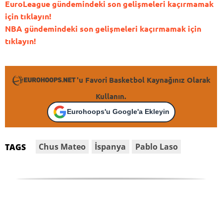
EuroLeague gündemindeki son gelişmeleri kaçırmamak
için tıklayın!
NBA gündemindeki son gelişmeleri kaçırmamak için
tıklayın!
'u Favori Basketbol Kaynağınız Olarak
Kullanın.
Eurohoops'u Google'a Ekleyin
Chus Mateo
İspanya
Pablo Laso
TAGS