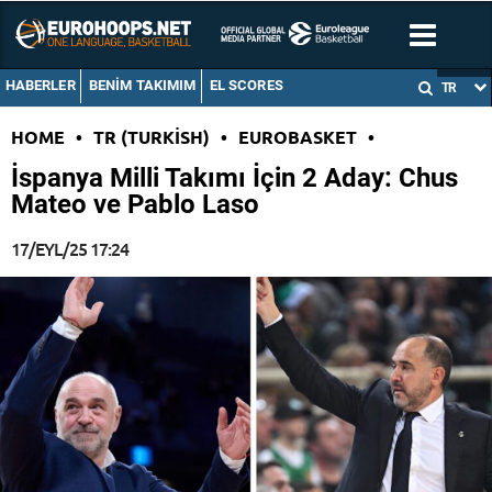
HABERLER
BENIM TAKIMIM
EL SCORES
TR
HOME
•
TR (TURKISH)
•
EUROBASKET
•
İspanya Milli Takımı İçin 2 Aday: Chus
Mateo ve Pablo Laso
17/EYL/25 17:24