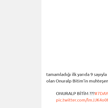
tamamladığı ilk yarıda 9 sayıyl
olan Onuralp Bitim’in muhteşem
ONURALP BİTİM ???
#7DAY
pic.twitter.com/lmJJK4o0