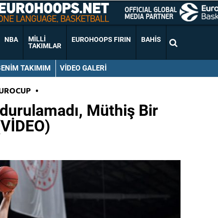
MILLI
NBA
EUROHOOPS FIRIN
BAHIS
TAKIMLAR
BENIM TAKIMIM
VIDEO GALERI
EUROCUP
•
durulamadı, Müthiş Bir
(VİDEO)