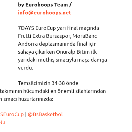
by Eurohoops Team /
info@eurohoops.net
7DAYS EuroCup yarı final maçında
Frutti Extra Bursaspor, MoraBanc
Andorra deplasmanında final için
sahaya çıkarken Onuralp Bitim ilk
yarıdaki müthiş smacıyla maça damga
vurdu.
Temsilcimizin 34-38 önde
a takımının hücumdaki en önemli silahlarından
 smacı huzurlarınızda:
SEuroCup
|
@BsBasketbol
Nu