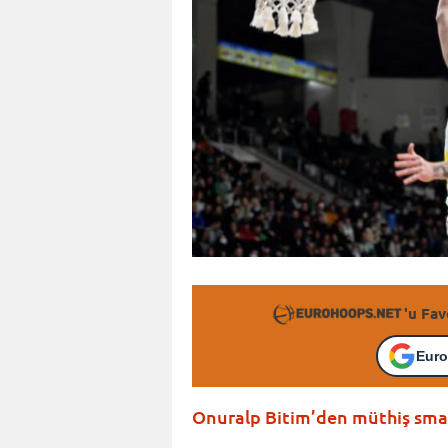
'u Fav
Euro
Onuralp Bitim’den müthiş sma