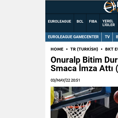
YEREL
EUROLEAGUE
BCL
FIBA
LIGLER
EUROLEAGUE GAMECENTER
TV
HOME
•
TR (TURKISH)
•
BKT 
Onuralp Bitim Dur
Smaca İmza Attı 
03/MAY/22 20:51