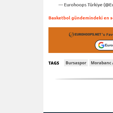
— Eurohoops Türkiye (@
Basketbol gündemindeki en so
'u Fav
Euro
Bursaspor
Morabanc 
TAGS