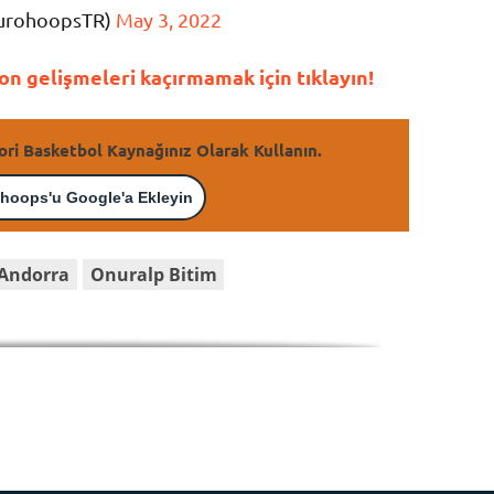
EurohoopsTR)
May 3, 2022
n gelişmeleri kaçırmamak için tıklayın!
ori Basketbol Kaynağınız Olarak Kullanın.
hoops'u Google'a Ekleyin
Andorra
Onuralp Bitim