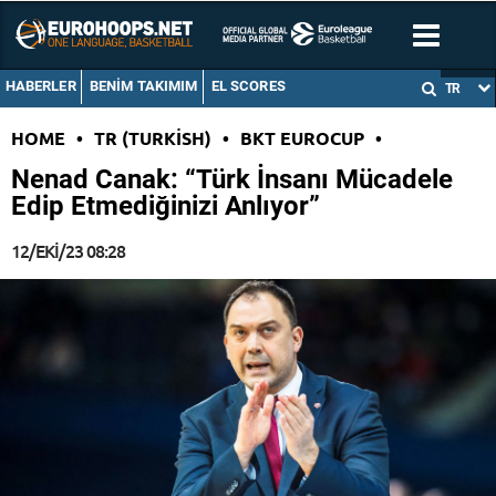
HABERLER
BENIM TAKIMIM
EL SCORES
TR
HOME
•
TR (TURKISH)
•
BKT EUROCUP
•
Nenad Canak: “Türk İnsanı Mücadele
Edip Etmediğinizi Anlıyor”
12/EKI/23 08:28