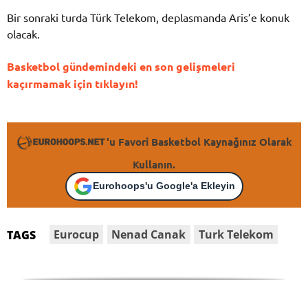
Bir sonraki turda Türk Telekom, deplasmanda Aris’e konuk
olacak.
Basketbol gündemindeki en son gelişmeleri
kaçırmamak için tıklayın!
'u Favori Basketbol Kaynağınız Olarak
Kullanın.
Eurohoops'u Google'a Ekleyin
Eurocup
Nenad Canak
Turk Telekom
TAGS