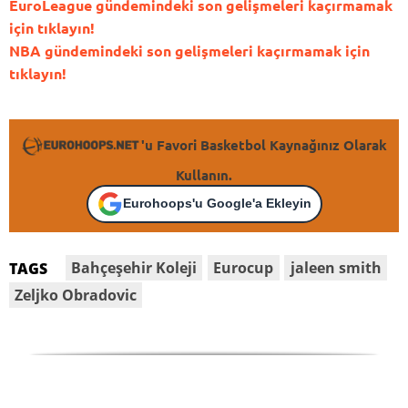
EuroLeague gündemindeki son gelişmeleri kaçırmamak
için tıklayın!
NBA gündemindeki son gelişmeleri kaçırmamak için
tıklayın!
'u Favori Basketbol Kaynağınız Olarak
Kullanın.
Eurohoops'u Google'a Ekleyin
Bahçeşehir Koleji
Eurocup
jaleen smith
TAGS
Zeljko Obradovic