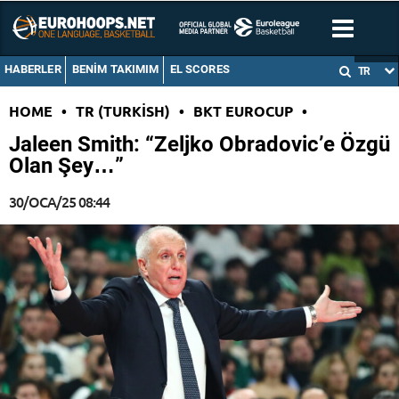
HABERLER
BENIM TAKIMIM
EL SCORES
TR
HOME
•
TR (TURKISH)
•
BKT EUROCUP
•
Jaleen Smith: “Zeljko Obradovic’e Özgü
Olan Şey…”
30/OCA/25 08:44