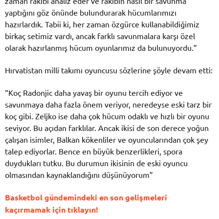
zaman rakibi analiz eder ve rakibin nasıl bir savunma
yaptığını göz önünde bulundurarak hücumlarımızı
hazırlardık. Tabii ki, her zaman özgürce kullanabildiğimiz
birkaç setimiz vardı, ancak farklı savunmalara karşı özel
olarak hazırlanmış hücum oyunlarımız da bulunuyordu.”
Hırvatistan milli takımı oyuncusu sözlerine şöyle devam etti:
“Koç Radonjic daha yavaş bir oyunu tercih ediyor ve
savunmaya daha fazla önem veriyor, neredeyse eski tarz bir
koç gibi. Zeljko ise daha çok hücum odaklı ve hızlı bir oyunu
seviyor. Bu açıdan farklılar. Ancak ikisi de son derece yoğun
çalışan isimler, Balkan kökenliler ve oyuncularından çok şey
talep ediyorlar. Bence en büyük benzerlikleri, spora
duydukları tutku. Bu durumun ikisinin de eski oyuncu
olmasından kaynaklandığını düşünüyorum”
Basketbol gündemindeki en son gelişmeleri
kaçırmamak için tıklayın!