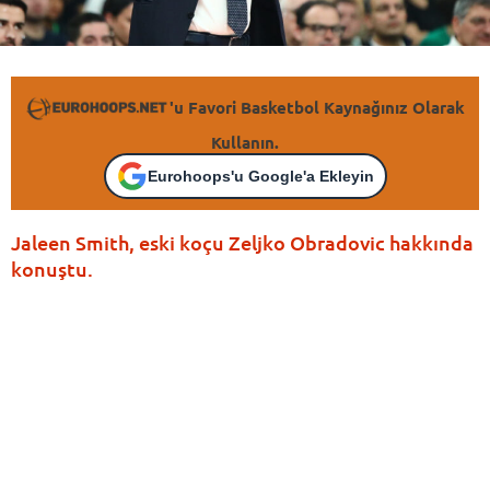
'u Favori Basketbol Kaynağınız Olarak
Kullanın.
Eurohoops'u Google'a Ekleyin
Jaleen Smith, eski koçu Zeljko Obradovic hakkında
konuştu.