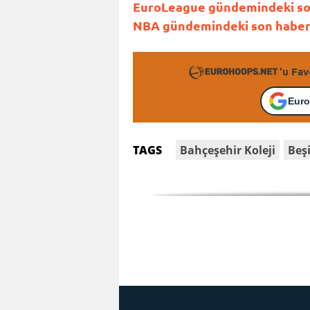
EuroLeague gündemindeki son 
NBA gündemindeki son haberle
'u Fav
Euro
Bahçeşehir Koleji
Beş
TAGS