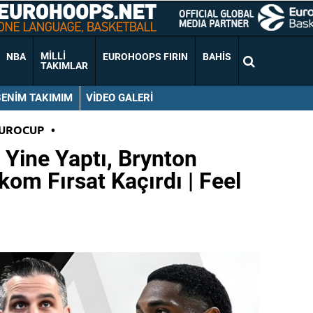
MILLI
NBA
EUROHOOPS FIRIN
BAHIS
TAKIMLAR
BENIM TAKIMIM
VIDEO GALERI
EUROCUP
•
 Yine Yaptı, Brynton
kom Fırsat Kaçırdı | Feel