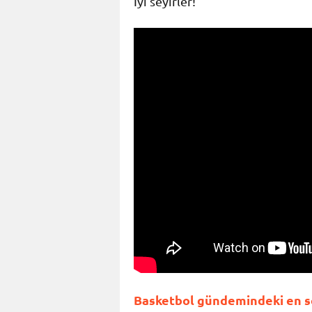
İyi seyirler!
Basketbol gündemindeki en son