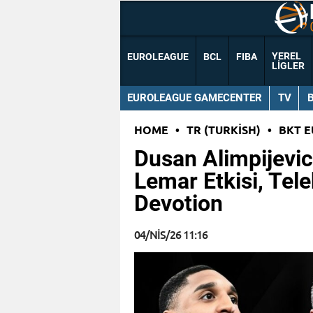
YEREL
EUROLEAGUE
BCL
FIBA
LIGLER
EUROLEAGUE GAMECENTER
TV
HOME
•
TR (TURKISH)
•
BKT 
Dusan Alimpijevic
Lemar Etkisi, Tele
Devotion
04/NIS/26 11:16