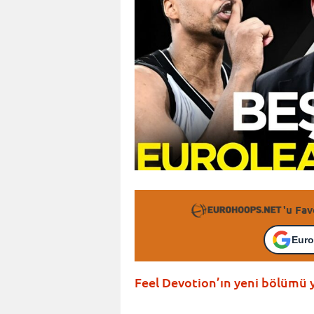
'u Fav
Euro
Feel Devotion’ın yeni bölümü 