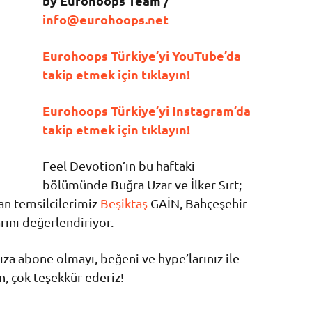
by Eurohoops Team /
info@eurohoops.net
Eurohoops Türkiye’yi YouTube’da
takip etmek için tıklayın!
Eurohoops Türkiye’yi Instagram’da
takip etmek için tıklayın!
Feel Devotion’ın bu haftaki
bölümünde Buğra Uzar ve İlker Sırt;
an temsilcilerimiz
Beşiktaş
GAİN, Bahçeşehir
rını değerlendiriyor.
a abone olmayı, beğeni ve hype’larınız ile
, çok teşekkür ederiz!