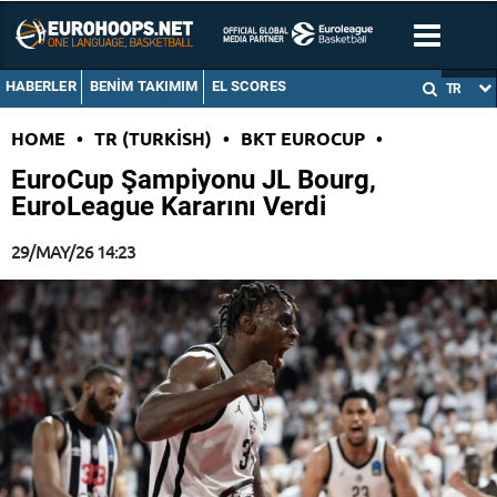
HABERLER
BENIM TAKIMIM
EL SCORES
TR
HOME
•
TR (TURKISH)
•
BKT EUROCUP
•
EuroCup Şampiyonu JL Bourg,
EuroLeague Kararını Verdi
29/MAY/26 14:23