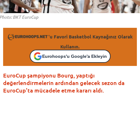
Photo: BKT EuroCup
'u Favori Basketbol Kaynağınız Olarak
Kullanın.
Eurohoops'u Google'a Ekleyin
EuroCup şampiyonu Bourg, yaptığı
değerlendirmelerin ardından gelecek sezon da
EuroCup’ta mücadele etme kararı aldı.