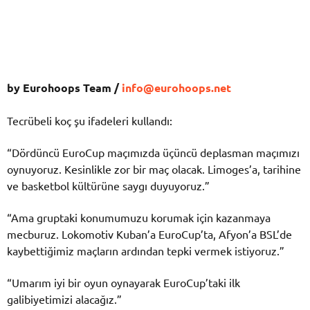
by Eurohoops Team /
info@eurohoops.net
Tecrübeli koç şu ifadeleri kullandı:
“Dördüncü EuroCup maçımızda üçüncü deplasman maçımızı
oynuyoruz. Kesinlikle zor bir maç olacak. Limoges’a, tarihine
ve basketbol kültürüne saygı duyuyoruz.”
“Ama gruptaki konumumuzu korumak için kazanmaya
mecburuz. Lokomotiv Kuban’a EuroCup’ta, Afyon’a BSL’de
kaybettiğimiz maçların ardından tepki vermek istiyoruz.”
“Umarım iyi bir oyun oynayarak EuroCup’taki ilk
galibiyetimizi alacağız.”