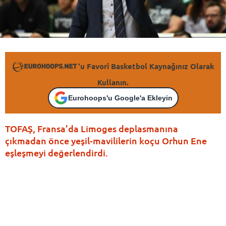
'u Favori Basketbol Kaynağınız Olarak
Kullanın.
Eurohoops'u Google'a Ekleyin
TOFAŞ, Fransa’da Limoges deplasmanına
çıkmadan önce yeşil-mavililerin koçu Orhun Ene
eşleşmeyi değerlendirdi.