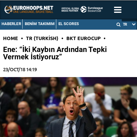
HABERLER
BENIM TAKIMIM
EL SCORES
TR
HOME
•
TR (TURKISH)
•
BKT EUROCUP
•
Ene: “İki Kaybın Ardından Tepki
Vermek İstiyoruz”
23/OCT/18 14:19