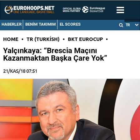
HABERLER
BENIM TAKIMIM
EL SCORES
TR
HOME
•
TR (TURKISH)
•
BKT EUROCUP
•
Yalçınkaya: “Brescia Maçını
Kazanmaktan Başka Çare Yok”
21/KAS/18 07:51