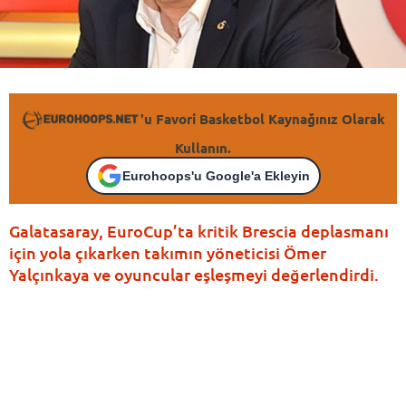
'u Favori Basketbol Kaynağınız Olarak
Kullanın.
Eurohoops'u Google'a Ekleyin
Galatasaray, EuroCup’ta kritik Brescia deplasmanı
için yola çıkarken takımın yöneticisi Ömer
Yalçınkaya ve oyuncular eşleşmeyi değerlendirdi.