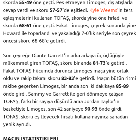
skorda
55-49
öne geçti. Pes etmeyen Limoges, dış atışlarla
cevap verdi ve skoru
57-57′
de eşitledi.
Kyle Weems
‘in ters
eşleşmelerini kullanan TOFAŞ, skorda yine öne fırladı ve
skorda
68-61
öne geçti. Fakat Limoges, çeyrek sonunda yine
Howard ile toparlandı ve yakaladığı 7-0’lık seriyle son çeyrek
öncesi skoru 68-68’e getirdi.
Son çeyreğe Diante Garrett’in arka arkaya üç üçlüğüyle
mükemmel giren TOFAŞ, skoru bir anda
81-73
‘e getirdi.
Fakat TOFAŞ hücumda durunca Limoges maça yine ortak
oldu ve rakip takımı skoru
83-83′
e getirdi. Maçın bütün ritmi
rakibe geçerken Limoges, bir anda son iki dakikaya
85-89
önde girdi. Sammy ve Garrett ile geri dönmeye çalışan
TOFAŞ, farkı bir sayıya düşürdü ama Jordan Taylor’ın
basketiyle Limoges, son 42 saniyeye
90-93
önde girdi.
TOFAŞ, skoru eşitleyecek fırsatı kullanamayınca sahadan
yenik ayrıldı.
MAÇIN İSTATİSTİKLERİ