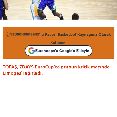
'u Favori Basketbol Kaynağınız Olarak
Kullanın.
Eurohoops'u Google'a Ekleyin
TOFAŞ, 7DAYS EuroCup’ta grubun kritik maçında
Limoges’i ağırladı.