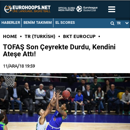
HABERLER
BENIM TAKIMIM
EL SCORES
TR
HOME
•
TR (TURKISH)
•
BKT EUROCUP
•
TOFAŞ Son Çeyrekte Durdu, Kendini
Ateşe Attı!
11/ARA/18 19:59