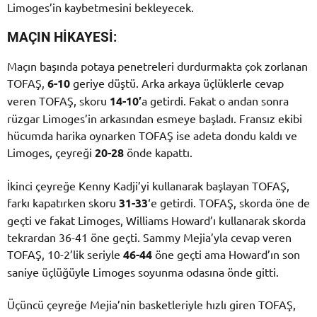
Limoges’in kaybetmesini bekleyecek.
MAÇIN HİKAYESİ:
Maçın başında potaya penetreleri durdurmakta çok zorlanan
TOFAŞ,
6-10
geriye düştü. Arka arkaya üçlüklerle cevap
veren TOFAŞ, skoru
14-10′
a getirdi. Fakat o andan sonra
rüzgar Limoges’in arkasından esmeye başladı. Fransız ekibi
hücumda harika oynarken TOFAŞ ise adeta dondu kaldı ve
Limoges, çeyreği
20-28
önde kapattı.
İkinci çeyreğe Kenny Kadji’yi kullanarak başlayan TOFAŞ,
farkı kapatırken skoru
31-33
‘e getirdi. TOFAŞ, skorda öne de
geçti ve fakat Limoges, Williams Howard’ı kullanarak skorda
tekrardan 36-41 öne geçti. Sammy Mejia’yla cevap veren
TOFAŞ, 10-2’lik seriyle
46-44
öne geçti ama Howard’ın son
saniye üçlüğüyle Limoges soyunma odasına önde gitti.
Üçüncü çeyreğe Mejia’nin basketleriyle hızlı giren TOFAŞ,